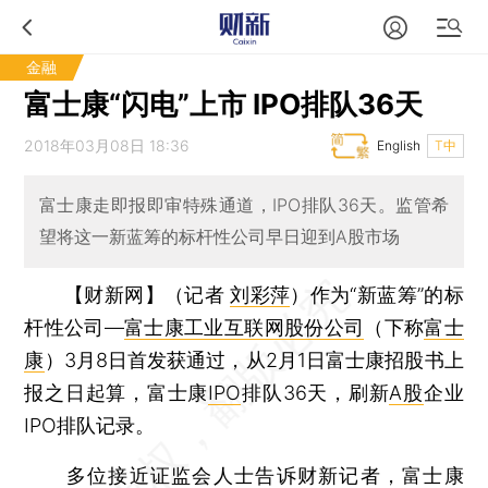
金融
富士康“闪电”上市 IPO排队36天
2018年03月08日 18:36
English
T中
富士康走即报即审特殊通道，IPO排队36天。监管希
望将这一新蓝筹的标杆性公司早日迎到A股市场
【财新网】（记者
刘彩萍
）
作为“新蓝筹”的标
杆性公司—
富士康工业互联网股份公司
（下称
富士
康
）3月8日首发获通过，从2月1日富士康招股书上
报之日起算，富士康
IPO
排队36天，刷新
A股
企业
IPO排队记录。
多位接近证监会人士告诉财新记者，富士康