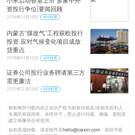
小米启动香港上市 多家中外
资投行争位|要闻回顾
2018年01月19日
APP打开
内蒙古“煤改气”工程获欧投行
投资 应对气候变化项目成放
贷重点
2018年01月13日
APP打开
证券公司投行业务聘请第三方
需更廉洁
2017年12月29日
APP打开
财新网所刊载内容之知识产权为财新传媒及/或相关权利人
专属所有或持有。未经许可，禁止进行转载、摘编、复制及
建立镜像等任何使用。
如有意愿转载，请发邮件至
hello@caixin.com
，获得书面