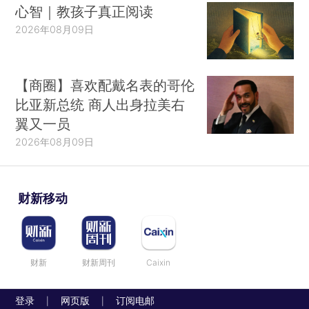
心智｜教孩子真正阅读
2026年08月09日
【商圈】喜欢配戴名表的哥伦
比亚新总统 商人出身拉美右
翼又一员
2026年08月09日
财新移动
财新
财新周刊
Caixin
登录
网页版
订阅电邮
|
|