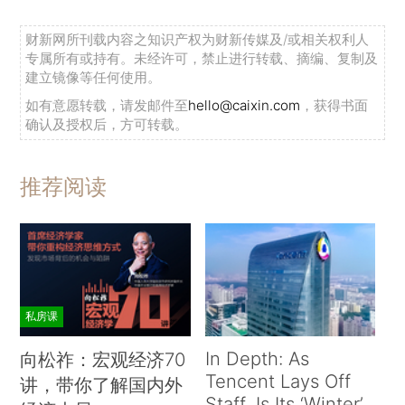
财新网所刊载内容之知识产权为财新传媒及/或相关权利人
专属所有或持有。未经许可，禁止进行转载、摘编、复制及
建立镜像等任何使用。
如有意愿转载，请发邮件至
hello@caixin.com
，获得书面
确认及授权后，方可转载。
推荐阅读
私房课
In Depth: As
向松祚：宏观经济70
Tencent Lays Off
讲，带你了解国内外
Staff, Is Its ‘Winter’