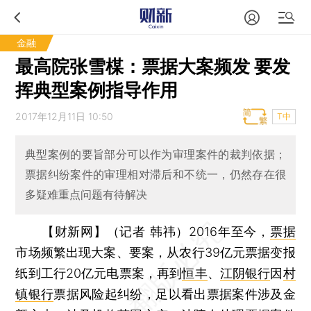
金融
最高院张雪楳：票据大案频发 要发
挥典型案例指导作用
2017年12月11日 10:50
T中
典型案例的要旨部分可以作为审理案件的裁判依据；
票据纠纷案件的审理相对滞后和不统一，仍然存在很
多疑难重点问题有待解决
【财新网】（记者 韩祎）
2016年至今，
票据
市场频繁出现大案、要案，从农行39亿元票据变报
纸到工行20亿元电票案，再到
恒丰
、
江阴银行
因
村
镇银行
票据风险起纠纷，足以看出票据案件涉及金