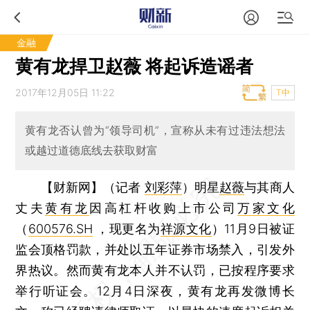
金融
黄有龙捍卫赵薇 将起诉造谣者
2017年12月05日 11:22
T中
黄有龙否认曾为“领导司机”，宣称从未有过违法想法
或越过道德底线去获取财富
【财新网】（记者
刘彩萍
）
明星
赵薇
与其商人
丈夫
黄有龙
因高杠杆收购上市公司
万家文化
（
600576.SH
，现更名为
祥源文化
）11月9日被证
监会顶格罚款，并处以五年证券市场禁入，引发外
界热议。然而黄有龙本人并不认罚，已按程序要求
举行听证会。12月4日深夜，黄有龙再发微博长