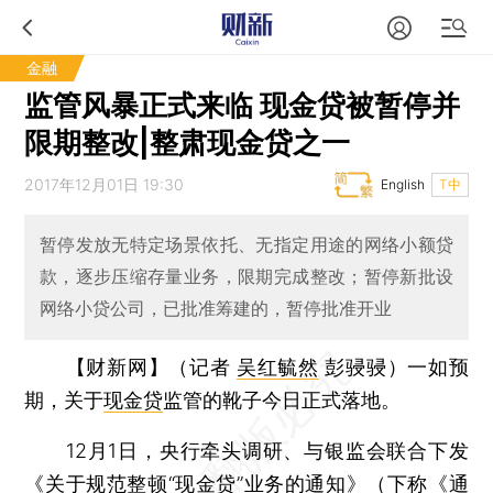
金融
监管风暴正式来临 现金贷被暂停并
限期整改|整肃现金贷之一
2017年12月01日 19:30
English
T中
暂停发放无特定场景依托、无指定用途的网络小额贷
款，逐步压缩存量业务，限期完成整改；暂停新批设
网络小贷公司，已批准筹建的，暂停批准开业
【财新网】（记者
吴红毓然
彭骎骎）
一如预
期，关于
现金贷
监管的靴子今日正式落地。
12月1日，央行牵头调研、与银监会联合下发
《
关于规范整顿“现金贷”业务的通知
》（下称《通