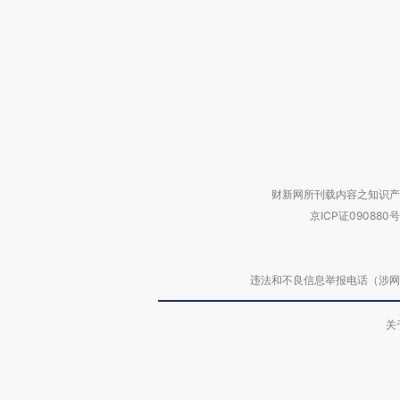
财新网所刊载内容之知识产
京ICP证090880号
违法和不良信息举报电话（涉网络暴力有
关