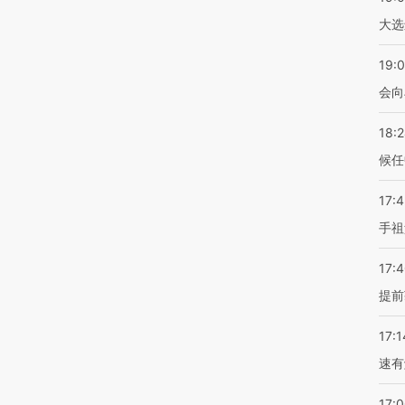
大选
19:0
会向
18:
候任
17:
手祖
17:
提前
17:1
速有
17: