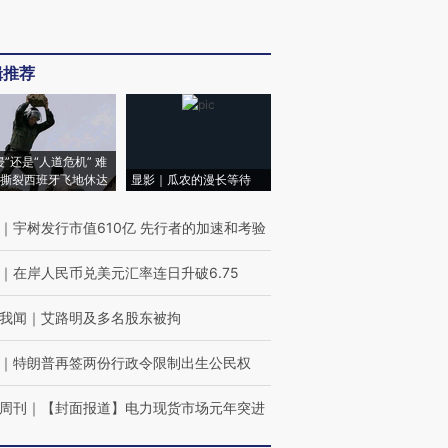
辑推荐
侵”还是“人道危机” 难
撕裂西班牙飞地休达
显影｜瓜农的漫长等待
｜
宇树发行市值610亿 先行者的加速和考验
｜
在岸人民币兑美元汇率连日升破6.75
我闻
｜
艾路明及多名股东被拘
｜
特朗普再签两份行政令限制出生公民权
周刊
｜
【封面报道】电力现货市场元年突进