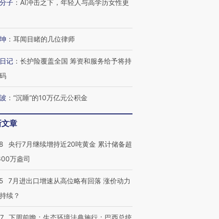
分子
：
AI冲击之下，年轻人与高学历女性更
坤
：
耳闻目睹的几位律师
日记
：
长护险覆盖全国 筹资和服务给予将持
码
波
：
“沉睡”的10万亿元公积金
新文章
8
央行7月继续增持近20吨黄金 累计储备超
600万盎司
5
7月进出口增速从高位略有回落 涨价动力
持续？
07
下周前瞻：生态环境法典施行；巴西总统