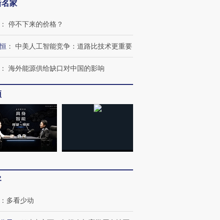
新名家
：
停不下来的价格？
恒
：
中美人工智能竞争：道路比技术更重要
：
海外能源供给缺口对中国的影响
跨国走私7万
视线｜被称为“蟑螂”的印
视线｜“入侵”还是“人道危
检体内含3种
度Z世代 用街头抗争将教
机”？难民潮撕裂西班牙
秘鲁纳斯
频
育部长拱下台
飞地休达
13人遇难
进第四届链博
【商旅对话】华住集团
技“链”接产
【特别呈现】寻找100种
CFO：不靠规模取胜，华
【特别呈
有意思的生活方式·第三对
住三大增长引擎是什么？
有意思的
客
：
多看少动