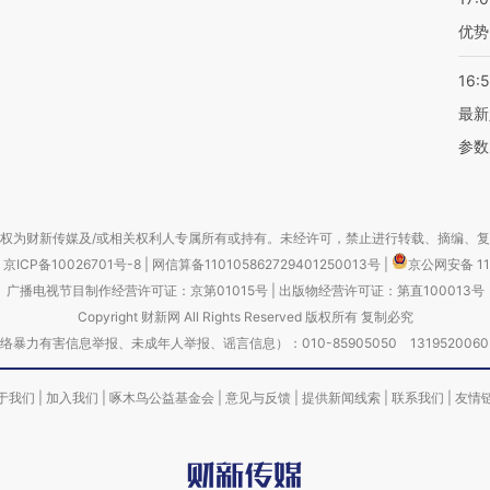
优势
16:
最新
参数
权为财新传媒及/或相关权利人专属所有或持有。未经许可，禁止进行转载、摘编、
京ICP备10026701号-8
|
网信算备110105862729401250013号
|
京公网安备 11
广播电视节目制作经营许可证：京第01015号
|
出版物经营许可证：第直100013号
Copyright 财新网 All Rights Reserved 版权所有 复制必究
害信息举报、未成年人举报、谣言信息）：010-85905050 13195200605 举报邮
于我们
|
加入我们
|
啄木鸟公益基金会
|
意见与反馈
|
提供新闻线索
|
联系我们
|
友情