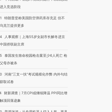
进入竞选阶段
1
特朗普坚称美国防空弹药库存充足 但不
乌克兰提供更多
24
人事观察｜上海55岁女副市长解冬进京
中国侨联副主席
45
泰国发生致命校园枪击案至少6人死亡 枪
父母亦被杀
40
河南“三支一扶”考试规模化作弊 内外勾结
获取试卷
4
财新调查｜7月CPI或继续降温 PPI同比增
触顶回落迹象
00
普渡张涛：从专用机器人切入人形，更具