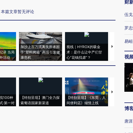
财
本篇文章暂无评论
伍戈
罗志
易峘
加沙上百万流离失所者困
视线｜HYROX的吸金
马航飞行员
纪录 当局
于“塑料烤箱” 高温引发健
术：是什么让中产们甘
粒摇头丸 尿
视
外活动
康危机
心“花钱找虐”？
毒品
【推广】走
找100种
【特别呈现】澳门全力探
【特别呈现】《东莞，人
会，让数智科
式·第一对
索葡语国家新渠道
间便利店》倾情上线
业
博
唐涯