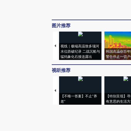
图片推荐
视线｜极端高温致多瑙河
水位跌破纪录 二战沉船与
韩国高温创百年
猛犸象化石接连露出
警告停止一切户
视听推荐
【不唯一答案】不止“养
【特别呈现】寻
老”
有意思的生活方