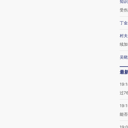
知识
受伤
丁金
村夫
续加
吴晓
最
19:1
过7
19:1
能否
19: