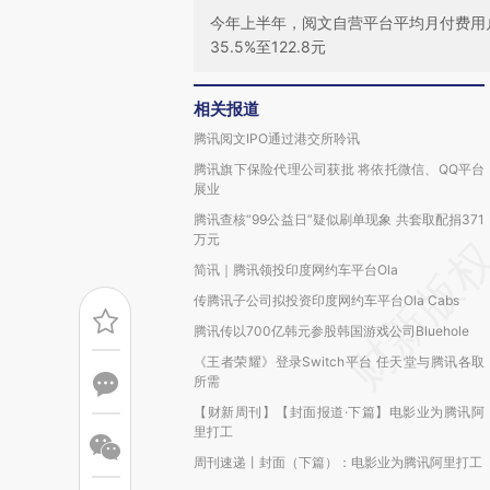
今年上半年，阅文自营平台平均月付费用户
35.5%至122.8元
相关报道
腾讯阅文IPO通过港交所聆讯
腾讯旗下保险代理公司获批 将依托微信、QQ平台
展业
腾讯查核“99公益日”疑似刷单现象 共套取配捐371
万元
简讯｜腾讯领投印度网约车平台Ola
传腾讯子公司拟投资印度网约车平台Ola Cabs
腾讯传以700亿韩元参股韩国游戏公司Bluehole
《王者荣耀》登录Switch平台 任天堂与腾讯各取
所需
【财新周刊】【封面报道·下篇】电影业为腾讯阿
里打工
周刊速递丨封面（下篇）：电影业为腾讯阿里打工