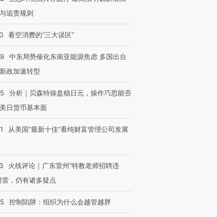
与追责规则
0
看空消费的“三大误区”
59
中东局势催化东南亚能源焦虑 多国出台
新政加速转型
05
分析｜贝森特操盘稳日元，操作巧思能否
美日货币基本面
1
从美国“最新十佳”看纯财富管理公司发展
3
火线评论｜广东雷州“特教老师招聘违
很雷，仍有诸多疑点
05
控制陷阱：组织为什么会越管越胖