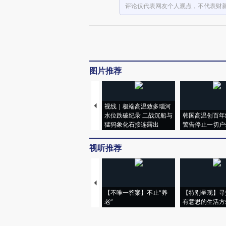
评论仅代表网友个人观点，不代表财
图片推荐
视线｜极端高温致多瑙河
水位跌破纪录 二战沉船与
韩国高温创百年
猛犸象化石接连露出
警告停止一切户
视听推荐
【不唯一答案】不止“养
【特别呈现】寻
老”
有意思的生活方