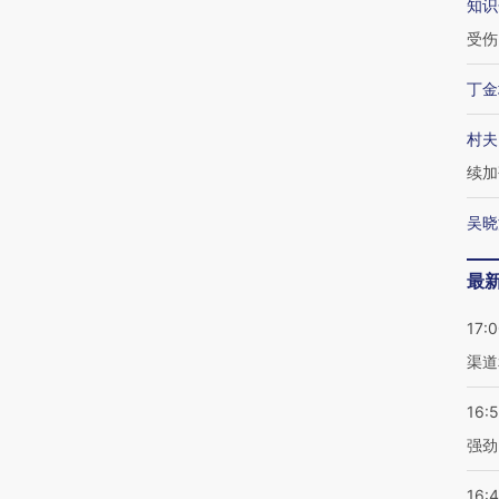
知识
受伤
丁金
村夫
续加
吴晓
最
17:
渠道
16:
强劲
16: