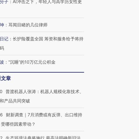
分子
：
AI冲击之下，年轻人与高学历女性更
坤
：
耳闻目睹的几位律师
日记
：
长护险覆盖全国 筹资和服务给予将持
码
波
：
“沉睡”的10万亿元公积金
新文章
00
普渡机器人张涛：机器人规模化靠技术、
和产品共同突破
56
财新调查｜7月消费或有反弹、出口维持
 受哪些因素带动？
42
生态环境法典将施行 最高法明确新旧法