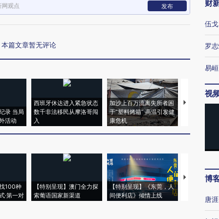
财
新网观点
发布
伍戈
本篇文章暂无评论
罗志
易峘
视
西班牙休达进入紧急状态
加沙上百万流离失所者困
马航飞行员
纪录 当局
数千非法移民从摩洛哥闯
于“塑料烤箱” 高温引发健
粒摇头丸 尿
外活动
入
康危机
毒品
博
【推广】走
找100种
【特别呈现】澳门全力探
【特别呈现】《东莞，人
会，让数智科
式·第一对
索葡语国家新渠道
间便利店》倾情上线
业
唐涯