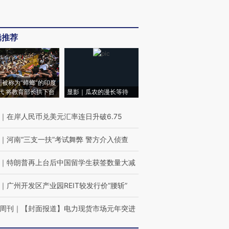
辑推荐
|被称为“蟑螂”的印度
代 将教育部长拱下台
显影｜瓜农的漫长等待
｜
在岸人民币兑美元汇率连日升破6.75
｜
河南“三支一扶”考试舞弊 警方介入侦查
｜
特朗普再上台后中国留学生获签数量大减
｜
广州开发区产业园REIT较发行价“腰斩”
周刊
｜
【封面报道】电力现货市场元年突进