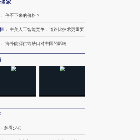
新名家
：
停不下来的价格？
恒
：
中美人工智能竞争：道路比技术更重要
：
海外能源供给缺口对中国的影响
频
跨国走私7万
视线｜HYROX的吸金
视线｜被
检体内含3种
术：是什么让中产们甘
泽连斯基密集出访美英 索
度Z世代
心“花钱找虐”？
要防空导弹“救急”
育部长拱
客
进第四届链博
【商旅对话】华住集团
技“链”接产
【特别呈现】寻找100种
CFO：不靠规模取胜，华
【特别呈
有意思的生活方式·第三对
住三大增长引擎是什么？
有意思的
：
多看少动