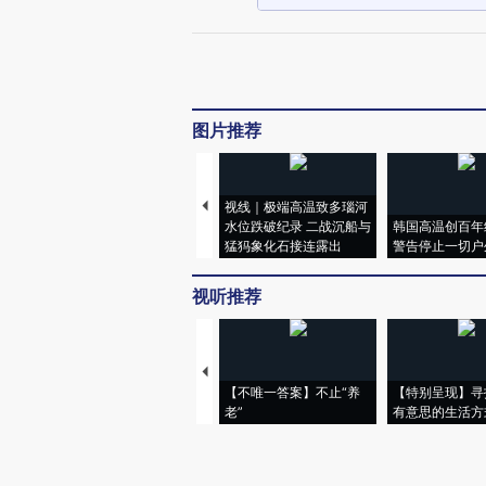
图片推荐
视线｜极端高温致多瑙河
水位跌破纪录 二战沉船与
韩国高温创百年
猛犸象化石接连露出
警告停止一切户
视听推荐
【不唯一答案】不止“养
【特别呈现】寻
老”
有意思的生活方