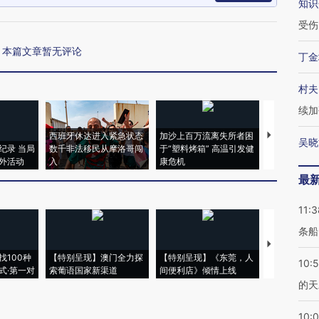
知识
受伤
本篇文章暂无评论
丁金
村夫
续加
西班牙休达进入紧急状态
加沙上百万流离失所者困
视线｜HYR
吴晓
纪录 当局
数千非法移民从摩洛哥闯
于“塑料烤箱” 高温引发健
术：是什么
外活动
入
康危机
心“花钱找虐
最
11:3
条船
【推广】走
找100种
【特别呈现】澳门全力探
【特别呈现】《东莞，人
会，让数智科
10:
式·第一对
索葡语国家新渠道
间便利店》倾情上线
业
的天
10: