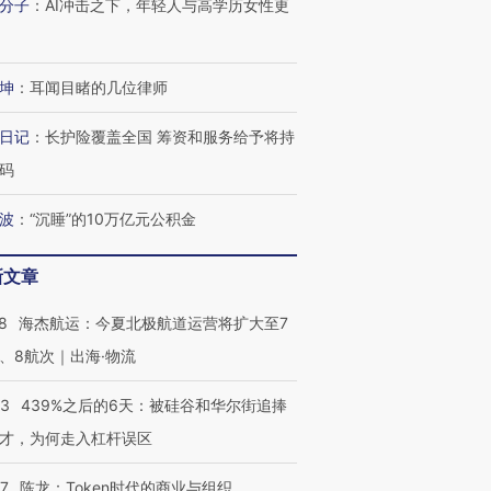
分子
：
AI冲击之下，年轻人与高学历女性更
坤
：
耳闻目睹的几位律师
日记
：
长护险覆盖全国 筹资和服务给予将持
码
OX的吸金
马航飞行员跨国走私7万
视线｜被称为“蟑螂”的印
波
：
“沉睡”的10万亿元公积金
让中产们甘
粒摇头丸 尿检体内含3种
度Z世代 用街头抗争将教
秘鲁纳斯
”？
毒品
育部长拱下台
13人遇难
新文章
8
海杰航运：今夏北极航道运营将扩大至7
、8航次｜出海·物流
进第四届链博
【商旅对话】华住集团
技“链”接产
【特别呈现】寻找100种
CFO：不靠规模取胜，华
【特别呈
53
439%之后的6天：被硅谷和华尔街追捧
有意思的生活方式·第三对
住三大增长引擎是什么？
有意思的
才，为何走入杠杆误区
07
陈龙：Token时代的商业与组织