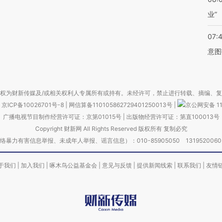
业”
07:
意图
权为财新传媒及/或相关权利人专属所有或持有。未经许可，禁止进行转载、摘编、
京ICP备10026701号-8
|
网信算备110105862729401250013号
|
京公网安备 11
广播电视节目制作经营许可证：京第01015号
|
出版物经营许可证：第直100013号
Copyright 财新网 All Rights Reserved 版权所有 复制必究
害信息举报、未成年人举报、谣言信息）：010-85905050 13195200605 举报邮
于我们
|
加入我们
|
啄木鸟公益基金会
|
意见与反馈
|
提供新闻线索
|
联系我们
|
友情