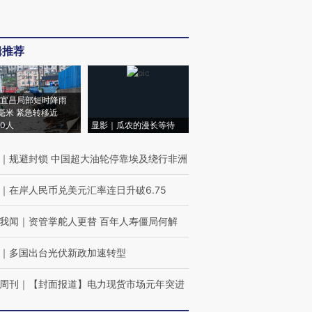
辑推荐
宜昌局部短时降雨
8毫米 紧急转移近
00人
显影｜瓜农的漫长等待
｜
规避封锁 中国超大油轮停靠埃及绕行非洲
｜
在岸人民币兑美元汇率连日升破6.75
我闻
｜
资管掌舵人更替 百年人寿僵局何解
｜
多国出台光伏新政加速转型
周刊
｜
【封面报道】电力现货市场元年突进