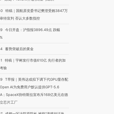
50
特稿｜国航原党委书记樊澄受贿3847万
审待宣判 否认大多数指控
29
今日开盘：沪指报3896.49点 跌幅
0%
24
蓄势突破后的黄金
51
特稿｜宇树发行市值610亿 先行者的加
考验
29
T早报｜英伟达或拟下调下代GPU显存配
Open AI为免费用户默认提供GPT-5.6
NA；SpaceX协特斯拉宣布斥168亿美元在德
立芯片工厂
07
成都一区法院原院长 被指“违规挂证执