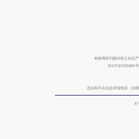
财新网所刊载内容之知识产
京ICP证090880号
违法和不良信息举报电话（涉网络暴力有
关