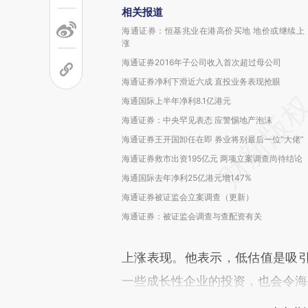
相关报道
海通证券：恒基兆业在港高价买地 地价或继续上
涨
海通证券2016年子公司收入首次超过母公司
海通证券净利下滑近六成 直投业务表现抢眼
海通国际上半年净利8.1亿港元
海通证券：中央罕见表态 应警惕地产泡沫
海通证券王开国卸任在即 券业将别最后一位“大佬”
海通证券救市出资195亿元 两项立案调查尚待结论
海通国际去年净利25亿港元增147%
海通证券被证监会立案调查（更新）
海通证券：被证监会调查与查配资有关
上涨表现。他表示，低估值是吸
一些成长性企业的投资，也会令海