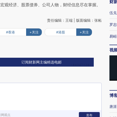
财
阅宏观经济、股票债券、公司人物，财经信息尽在掌握。
伍戈
责任编辑：王端 | 版面编辑：张柘
罗志
#香港
+关注
#港股
+关注
易峘
视
订阅财新网主编精选电邮
博
唐涯
新网观点
发布