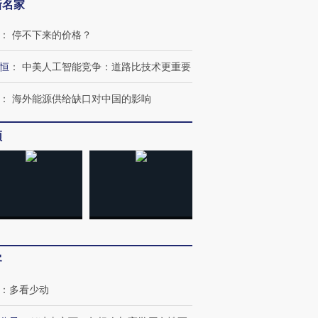
新名家
：
停不下来的价格？
恒
：
中美人工智能竞争：道路比技术更重要
：
海外能源供给缺口对中国的影响
频
客
：
多看少动