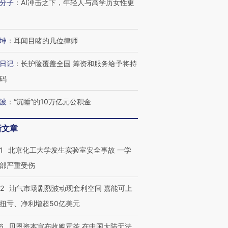
分子
：
AI冲击之下，年轻人与高学历女性更
坤
：
耳闻目睹的几位律师
日记
：
长护险覆盖全国 筹资和服务给予将持
码
波
：
“沉睡”的10万亿元公积金
新文章
1
北京化工大学发生实验室安全事故 一学
部严重受伤
OX的吸金
马航飞行员跨国走私7万
视线｜被称为“蟑螂”的印
让中产们甘
粒摇头丸 尿检体内含3种
度Z世代 用街头抗争将教
秘鲁纳斯
”？
毒品
育部长拱下台
13人遇难
22
油气市场剧烈波动现套利空间 嘉能可上
扭亏、净利增超50亿美元
6
贝恩资本宣布收购贡茶 在中国大陆无法