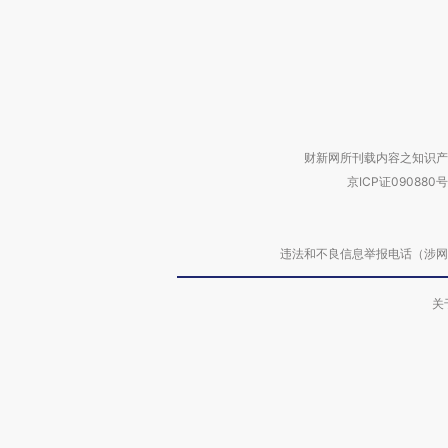
财新网所刊载内容之知识产
京ICP证090880号
违法和不良信息举报电话（涉网络暴力有
关