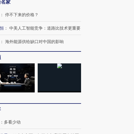
新名家
：
停不下来的价格？
恒
：
中美人工智能竞争：道路比技术更重要
：
海外能源供给缺口对中国的影响
频
客
：
多看少动