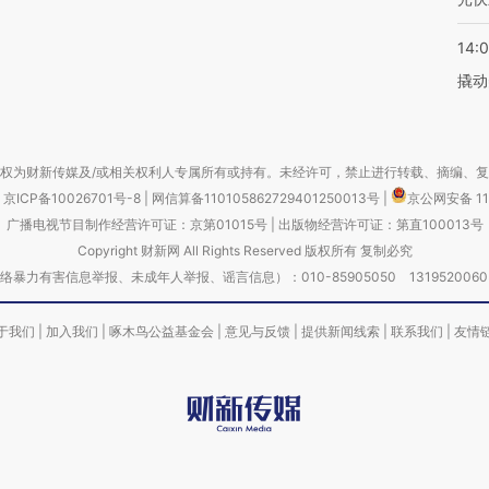
14:
撬动
权为财新传媒及/或相关权利人专属所有或持有。未经许可，禁止进行转载、摘编、
京ICP备10026701号-8
|
网信算备110105862729401250013号
|
京公网安备 11
广播电视节目制作经营许可证：京第01015号
|
出版物经营许可证：第直100013号
Copyright 财新网 All Rights Reserved 版权所有 复制必究
害信息举报、未成年人举报、谣言信息）：010-85905050 13195200605 举报邮
于我们
|
加入我们
|
啄木鸟公益基金会
|
意见与反馈
|
提供新闻线索
|
联系我们
|
友情