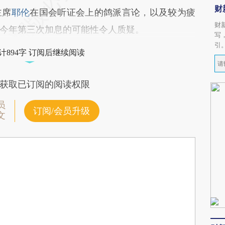
财
主席
耶伦
在国会听证会上的鸽派言论，以及较为疲
财
今年第三次加息的可能性令人质疑。
写
引
计894字 订阅后继续阅读
获取已订阅的阅读权限
员
订阅/会员升级
文