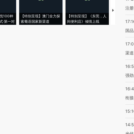
注册
【推广】走
找100种
【特别呈现】澳门全力探
【特别呈现】《东莞，人
会，让数智科
17:1
式·第一对
索葡语国家新渠道
间便利店》倾情上线
业
国品
17:
渠道
16:
强劲
16:
衔接
15:1
14:
光伏