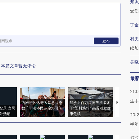
知识
受伤
丁金
村夫
新网观点
发布
续加
吴晓
本篇文章暂无评论
最
21:0
生手
西班牙休达进入紧急状态
加沙上百万流离失所者困
视线｜HYR
纪录 当局
数千非法移民从摩洛哥闯
于“塑料烤箱” 高温引发健
术：是什么
外活动
入
康危机
心“花钱找虐
20:
半年
17:2