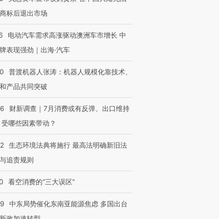
商标后退出市场
进第四届链博
【商旅对话】华住集团
技“链”接产
【特别呈现】寻找100种
CFO：不靠规模取胜，华
【特别呈
6
电动汽车需求高涨驱动澳洲车市增长 中
有意思的生活方式·第三对
住三大增长引擎是什么？
有意思的
牌表现强劲｜出海·汽车
00
普渡机器人张涛：机器人规模化靠技术、
和产品共同突破
56
财新调查｜7月消费或有反弹、出口维持
 受哪些因素带动？
42
生态环境法典将施行 最高法明确新旧法
与追责规则
0
看空消费的“三大误区”
59
中东局势催化东南亚能源焦虑 多国出台
新政加速转型