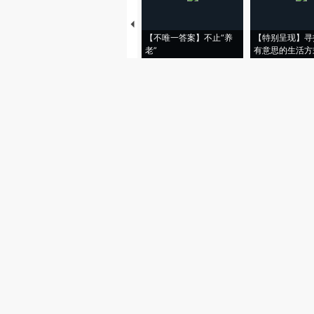
【不唯一答案】不止“养
【特别呈现】寻
老”
有意思的生活方