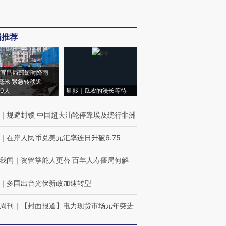
辑推荐
宜昌局部短时降雨
8毫米 紧急转移近
00人
显影｜瓜农的漫长等待
｜
规避封锁 中国超大油轮停靠埃及绕行非洲
｜
在岸人民币兑美元汇率连日升破6.75
我闻
｜
资管掌舵人更替 百年人寿僵局何解
｜
多国出台光伏新政加速转型
周刊
｜
【封面报道】电力现货市场元年突进