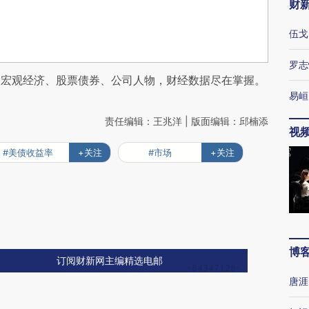
财
伍戈
罗志
阅宏观经济、股票债券、公司人物，财经数据尽在掌握。
易峘
责任编辑：王兆洋 | 版面编辑：邱楠添
视
#美债收益率
+关注
#市场
+关注
博
订阅财新网主编精选电邮
唐涯