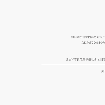
财新网所刊载内容之知识产
京ICP证090880号
违法和不良信息举报电话（涉网络暴力有
关