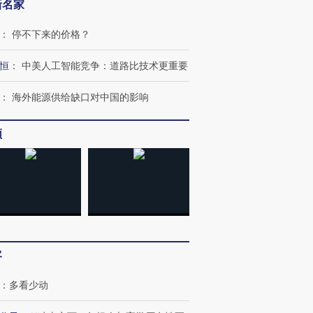
新名家
：
停不下来的价格？
恒
：
中美人工智能竞争：道路比技术更重要
：
海外能源供给缺口对中国的影响
频
客
：
多看少动