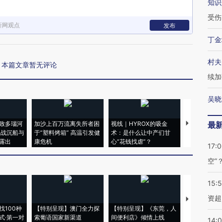
知识
受伤
新网观点
发布
丁金
村夫
本篇文章暂无评论
续加
吴晓
致多瑙河
加沙上百万流离失所者困
视线｜HYROX的吸金
马航飞行员
最
二战沉船与
于“塑料烤箱” 高温引发健
术：是什么让中产们甘
粒摇头丸 尿
露出
康危机
心“花钱找虐”？
毒品
17:
空”
15:
资超
【推广】走
找100种
【特别呈现】澳门全力探
【特别呈现】《东莞，人
会，让数智科
式·第一对
索葡语国家新渠道
间便利店》倾情上线
业
14: