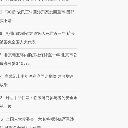
32
“90后”农民工讨薪涉刑案发回重审 因部
实不清
36
贵州山脚树矿难致16人死亡近三年 矿长
被罢免全国人大代表
2
非京籍五环内购房社保降至一年 北京市公
最高可贷340万元
7
寒武纪上半年净利润同比翻倍 营收增速
放缓
53
对话｜邱仁宗：临床研究参与者的安全永
第一位
06
全国人大常委会：六名将领涉嫌严重违
法 被罢免全国人大代表