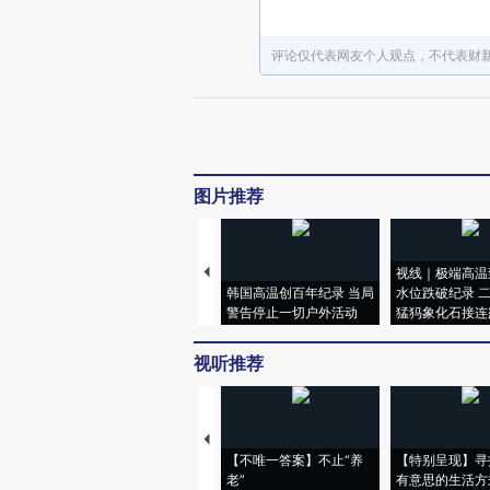
评论仅代表网友个人观点，不代表财
图片推荐
视线｜极端高温
韩国高温创百年纪录 当局
水位跌破纪录 
警告停止一切户外活动
猛犸象化石接连
视听推荐
【不唯一答案】不止“养
【特别呈现】寻
老”
有意思的生活方