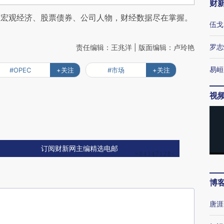
财
阅宏观经济、股票债券、公司人物，财经数据尽在掌握。
伍戈
罗志
责任编辑：王兆洋 | 版面编辑：卢玲艳
易峘
#OPEC
+关注
#市场
+关注
视
订阅财新网主编精选电邮
博
唐涯