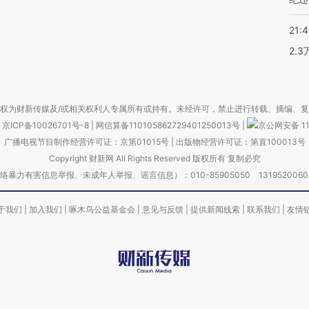
21:
2.
权为财新传媒及/或相关权利人专属所有或持有。未经许可，禁止进行转载、摘编、
京ICP备10026701号-8
|
网信算备110105862729401250013号
|
京公网安备 11
广播电视节目制作经营许可证：京第01015号
|
出版物经营许可证：第直100013号
Copyright 财新网 All Rights Reserved 版权所有 复制必究
害信息举报、未成年人举报、谣言信息）：010-85905050 13195200605 举报邮
于我们
|
加入我们
|
啄木鸟公益基金会
|
意见与反馈
|
提供新闻线索
|
联系我们
|
友情