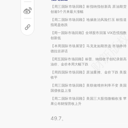
【周三国际市场回顾】标指纳指创新高 原油期货
创逾5个月来最大涨幅
【周二国际市场回顾】地缘政治风险打压 标指道
指尾盘收跌
【周一国际市场回顾】全球股市回落 VIX恐慌指数
创新低
【本周国际市场展望】马克龙如期胜选 市场静待
德拉吉讲话
【周五国际市场回顾】标普、纳指收于创纪录新高
油价、金价本周大幅下跌
【周四国际市场回顾】原油重挫、金价下跌 美股
收平
【周三国际市场回顾】美联储维持利率不变 美国
国债收益上涨
【周二国际市场回顾】美国三大股指微幅收涨 苹
果公布财报营收上升
49.7。