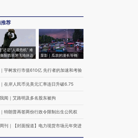
辑推荐
侵”还是“人道危机” 难
撕裂西班牙飞地休达
显影｜瓜农的漫长等待
｜
宇树发行市值610亿 先行者的加速和考验
｜
在岸人民币兑美元汇率连日升破6.75
我闻
｜
艾路明及多名股东被拘
｜
特朗普再签两份行政令限制出生公民权
周刊
｜
【封面报道】电力现货市场元年突进