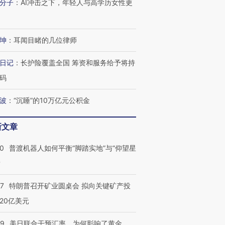
分子
：
AI冲击之下，年轻人与高学历女性更
坤
：
耳闻目睹的几位律师
日记
：
长护险覆盖全国 筹资和服务给予将持
码
波
：
“沉睡”的10万亿元公积金
跨国走私7万
新文章
视线｜被称为“蟑螂”的印
视线｜“入侵”还是“人道危
检体内含3种
度Z世代 用街头抗争将教
机”？难民潮撕裂西班牙
秘鲁纳斯
育部长拱下台
飞地休达
13人遇难
00
普渡机器人如何平衡“脚踏实地”与“仰望星
？
57
特朗普召开矿业圆桌会 拟向关键矿产投
20亿美元
进第四届链博
【商旅对话】华住集团
技“链”接产
【特别呈现】寻找100种
CFO：不靠规模取胜，华
【特别呈
有意思的生活方式·第三对
住三大增长引擎是什么？
有意思的
09
美日联合干预汇率，为何影响了黄金