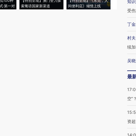
找100种
【特别呈现】澳门全力探
【特别呈现】《东莞，人
会，让数智科
知识
式·第一对
索葡语国家新渠道
间便利店》倾情上线
业
受伤
丁金
村夫
续加
吴晓
最
17:
空”
15:
资超
14: