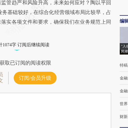
着监管趋严和风险升高，未来如何应对？陶以平回
业务基础较好，在综合化经营领域布局比较早，占
编
来落实各项文件和要求，确保我们在业务规范上同
1074字 订阅后继续阅读
“入
民潮
获取已订阅的阅读权限
特稿
员
订阅/会员升级
金融
文
金融
世界
财新