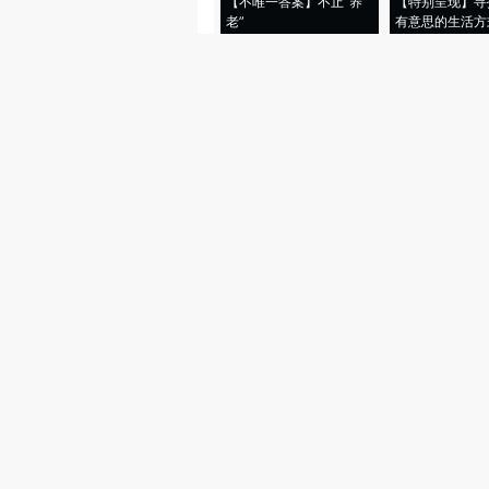
【不唯一答案】不止“养
【特别呈现】寻
老”
有意思的生活方