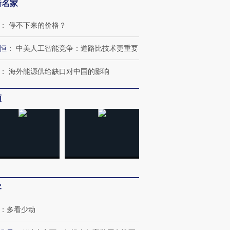
新名家
：
停不下来的价格？
恒
：
中美人工智能竞争：道路比技术更重要
：
海外能源供给缺口对中国的影响
频
跨国走私7万
视线｜被称为“蟑螂”的印
视线｜“入侵”还是“人道危
检体内含3种
度Z世代 用街头抗争将教
机”？难民潮撕裂西班牙
秘鲁纳斯
育部长拱下台
飞地休达
13人遇难
客
：
多看少动
进第四届链博
【商旅对话】华住集团