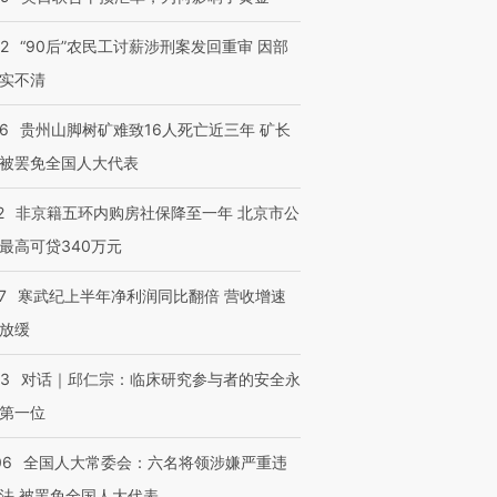
32
“90后”农民工讨薪涉刑案发回重审 因部
实不清
36
贵州山脚树矿难致16人死亡近三年 矿长
被罢免全国人大代表
2
非京籍五环内购房社保降至一年 北京市公
最高可贷340万元
7
寒武纪上半年净利润同比翻倍 营收增速
放缓
53
对话｜邱仁宗：临床研究参与者的安全永
第一位
06
全国人大常委会：六名将领涉嫌严重违
法 被罢免全国人大代表