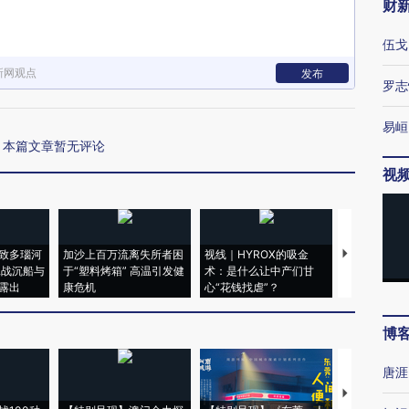
财
伍戈
新网观点
发布
罗志
易峘
本篇文章暂无评论
视
致多瑙河
加沙上百万流离失所者困
视线｜HYROX的吸金
马航飞行员
二战沉船与
于“塑料烤箱” 高温引发健
术：是什么让中产们甘
粒摇头丸 尿
露出
康危机
心“花钱找虐”？
毒品
博
唐涯
【推广】走