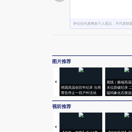
评论仅代表网友个人观点，不代表财
图片推荐
视线｜极端高温
韩国高温创百年纪录 当局
水位跌破纪录 
警告停止一切户外活动
猛犸象化石接连
视听推荐