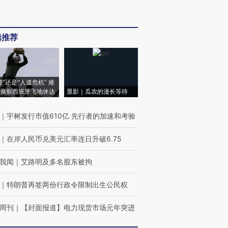
辑推荐
侵”还是“人道危机” 难
撕裂西班牙飞地休达
显影｜瓜农的漫长等待
｜
宇树发行市值610亿 先行者的加速和考验
｜
在岸人民币兑美元汇率连日升破6.75
我闻
｜
艾路明及多名股东被拘
｜
特朗普再签两份行政令限制出生公民权
周刊
｜
【封面报道】电力现货市场元年突进