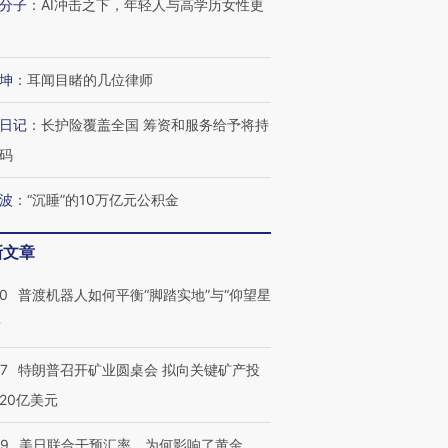
技“链”接产
【特别呈现】寻找100种
CFO：不靠规模取胜，华
【特别呈
分子
：
AI冲击之下，年轻人与高学历女性更
有意思的生活方式·第三对
住三大增长引擎是什么？
有意思的
坤
：
耳闻目睹的几位律师
日记
：
长护险覆盖全国 筹资和服务给予将持
码
波
：
“沉睡”的10万亿元公积金
新文章
00
普渡机器人如何平衡“脚踏实地”与“仰望星
？
57
特朗普召开矿业圆桌会 拟向关键矿产投
20亿美元
09
美日联合干预汇率，为何影响了黄金