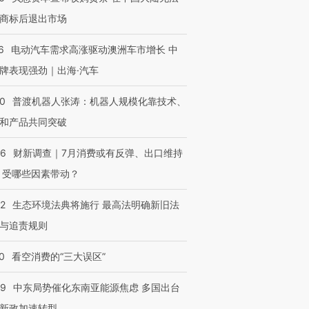
商标后退出市场
6
电动汽车需求高涨驱动澳洲车市增长 中
牌表现强劲｜出海·汽车
00
普渡机器人张涛：机器人规模化靠技术、
和产品共同突破
56
财新调查｜7月消费或有反弹、出口维持
 受哪些因素带动？
42
生态环境法典将施行 最高法明确新旧法
与追责规则
0
看空消费的“三大误区”
59
中东局势催化东南亚能源焦虑 多国出台
新政加速转型