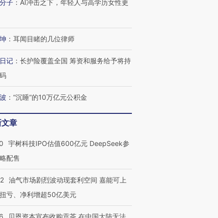
分子
：
AI冲击之下，年轻人与高学历女性更
坤
：
耳闻目睹的几位律师
日记
：
长护险覆盖全国 筹资和服务给予将持
码
波
：
“沉睡”的10万亿元公积金
新文章
0
宇树科技IPO估值600亿元 DeepSeek参
略配售
22
油气市场剧烈波动现套利空间 嘉能可上
扭亏、净利增超50亿美元
6
贝恩资本宣布收购贡茶 在中国大陆无法