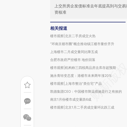
上交所房企发债标准去年底提高到与交易
资核准
相关报道
楼市观察|北京二手房成交火热
“环南京都市圈”概念推动镇江楼市量价齐升
上海楼市二月成交量同比降五成
合肥市政府严控楼市 地价回落
楼市观察|机构称三四线商品房去库存超预期
施永青转变态度：港楼市未来两年涨20%
楼市观察|上海市整治“类住宅”产品
凯德集团CEO：中国楼市降温措施是行之有效的
南京1月份楼市成交量跌6成
楼市观察|北京1月二手房成交量环比跌三成