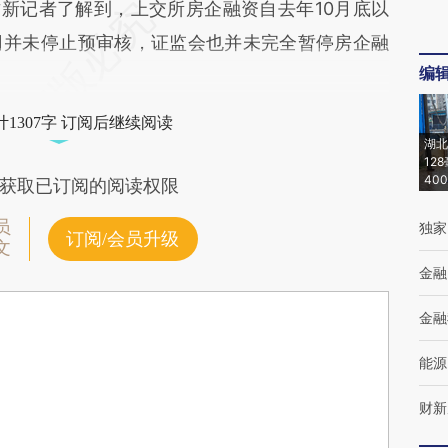
财新记者了解到，上交所房企融资自去年10月底以
司并未停止预审核，证监会也并未完全暂停房企融
编
1307字 订阅后继续阅读
湖北
12
40
获取已订阅的阅读权限
员
独家
订阅/会员升级
文
金融
金融
能源
财新