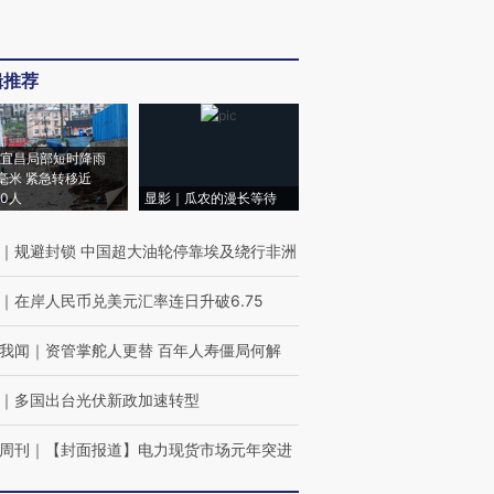
辑推荐
宜昌局部短时降雨
8毫米 紧急转移近
00人
显影｜瓜农的漫长等待
｜
规避封锁 中国超大油轮停靠埃及绕行非洲
｜
在岸人民币兑美元汇率连日升破6.75
我闻
｜
资管掌舵人更替 百年人寿僵局何解
｜
多国出台光伏新政加速转型
周刊
｜
【封面报道】电力现货市场元年突进