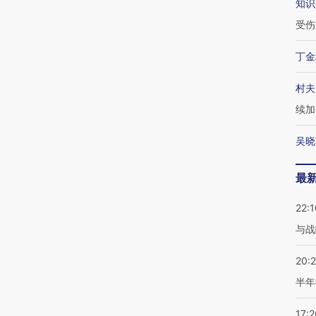
知识
受伤
丁金
村夫
续加
吴晓
最
22:1
与战
20:
半年
17:2