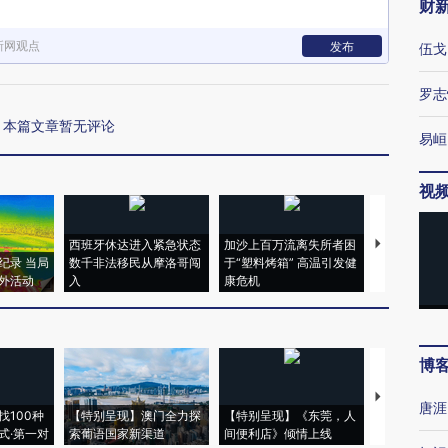
财
新网观点
发布
伍戈
罗志
本篇文章暂无评论
易峘
视
西班牙休达进入紧急状态
加沙上百万流离失所者困
视线｜HYR
纪录 当局
数千非法移民从摩洛哥闯
于“塑料烤箱” 高温引发健
术：是什么
外活动
入
康危机
心“花钱找虐
博
【推广】走
唐涯
找100种
【特别呈现】澳门全力探
【特别呈现】《东莞，人
会，让数智科
式·第一对
索葡语国家新渠道
间便利店》倾情上线
业