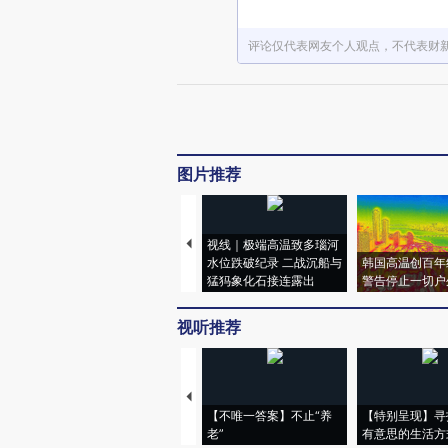
评论仅代表网友个人观点，不代表财
图片推荐
视线｜极端高温致多瑙河
水位跌破纪录 二战沉船与
韩国高温创百年
猛犸象化石接连露出
警告停止一切户
视听推荐
【不唯一答案】不止“养
【特别呈现】寻
老”
有意思的生活方