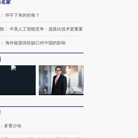
新名家
：
停不下来的价格？
恒
：
中美人工智能竞争：道路比技术更重要
：
海外能源供给缺口对中国的影响
频
OX的吸金
马航飞行员跨国走私7万
视线｜被称为“蟑螂”的印
让中产们甘
粒摇头丸 尿检体内含3种
度Z世代 用街头抗争将教
秘鲁纳斯
”？
毒品
育部长拱下台
13人遇难
客
进第四届链博
【商旅对话】华住集团
：
多看少动
技“链”接产
【特别呈现】寻找100种
CFO：不靠规模取胜，华
【特别呈
有意思的生活方式·第三对
住三大增长引擎是什么？
有意思的