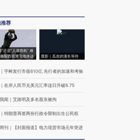
辑推荐
侵”还是“人道危机” 难
撕裂西班牙飞地休达
显影｜瓜农的漫长等待
｜
宇树发行市值610亿 先行者的加速和考验
｜
在岸人民币兑美元汇率连日升破6.75
我闻
｜
艾路明及多名股东被拘
｜
特朗普再签两份行政令限制出生公民权
周刊
｜
【封面报道】电力现货市场元年突进