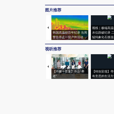
图片推荐
视线｜极端高温
韩国高温创百年纪录 当局
水位跌破纪录 
警告停止一切户外活动
猛犸象化石接连
视听推荐
【不唯一答案】不止“养
【特别呈现】寻
老”
有意思的生活方