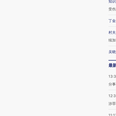
知识
受伤
丁金
村夫
续加
吴晓
最
13:
分事
12:
涉罪
11:1