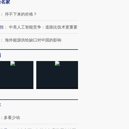
新名家
：
停不下来的价格？
恒
：
中美人工智能竞争：道路比技术更重要
跨国走私7万
视线｜被称为“蟑螂”的印
视线｜“入侵”还是“人道危
检体内含3种
度Z世代 用街头抗争将教
机”？难民潮撕裂西班牙
秘鲁纳斯
：
海外能源供给缺口对中国的影响
育部长拱下台
飞地休达
13人遇难
频
进第四届链博
【商旅对话】华住集团
技“链”接产
【特别呈现】寻找100种
CFO：不靠规模取胜，华
【特别呈
有意思的生活方式·第三对
住三大增长引擎是什么？
有意思的
客
：
多看少动