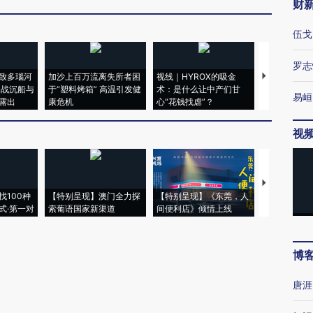
财
伍戈
罗志
致多瑙河
加沙上百万流离失所者困
视线｜HYROX的吸金
马航飞行员
二战沉船与
于“塑料烤箱” 高温引发健
术：是什么让中产们甘
粒摇头丸 尿
易峘
露出
康危机
心“花钱找虐”？
毒品
视
【推广】走
找100种
【特别呈现】澳门全力探
【特别呈现】《东莞，人
会，让数智科
式·第一对
索葡语国家新渠道
间便利店》倾情上线
业
博
唐涯