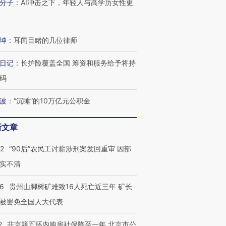
分子
：
AI冲击之下，年轻人与高学历女性更
坤
：
耳闻目睹的几位律师
日记
：
长护险覆盖全国 筹资和服务给予将持
码
波
：
“沉睡”的10万亿元公积金
新文章
32
“90后”农民工讨薪涉刑案发回重审 因部
实不清
36
贵州山脚树矿难致16人死亡近三年 矿长
被罢免全国人大代表
2
非京籍五环内购房社保降至一年 北京市公