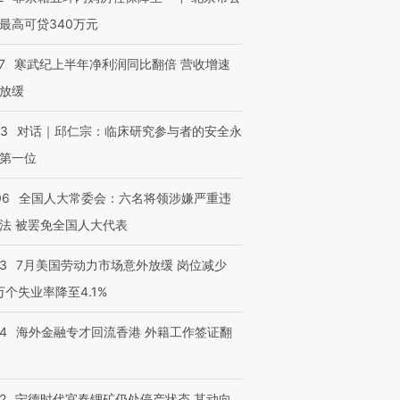
最高可贷340万元
7
寒武纪上半年净利润同比翻倍 营收增速
放缓
53
对话｜邱仁宗：临床研究参与者的安全永
第一位
06
全国人大常委会：六名将领涉嫌严重违
法 被罢免全国人大代表
43
7月美国劳动力市场意外放缓 岗位减少
3万个失业率降至4.1%
14
海外金融专才回流香港 外籍工作签证翻
2
宁德时代宜春锂矿仍处停产状态 其动向