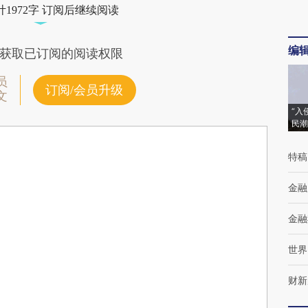
1972字 订阅后继续阅读
编
获取已订阅的阅读权限
员
订阅/会员升级
文
“入
民潮
特稿
金融
金融
世界
财新