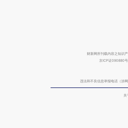
财新网所刊载内容之知识产
京ICP证090880号
违法和不良信息举报电话（涉网络暴力有
关