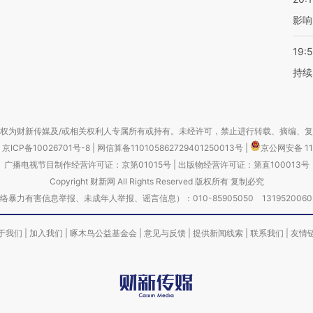
影响
19:5
持续
权为财新传媒及/或相关权利人专属所有或持有。未经许可，禁止进行转载、摘编、
京ICP备10026701号-8
|
网信算备110105862729401250013号
|
京公网安备 11
广播电视节目制作经营许可证：京第01015号
|
出版物经营许可证：第直100013号
Copyright 财新网 All Rights Reserved 版权所有 复制必究
害信息举报、未成年人举报、谣言信息）：010-85905050 13195200605 举报邮
于我们
|
加入我们
|
啄木鸟公益基金会
|
意见与反馈
|
提供新闻线索
|
联系我们
|
友情