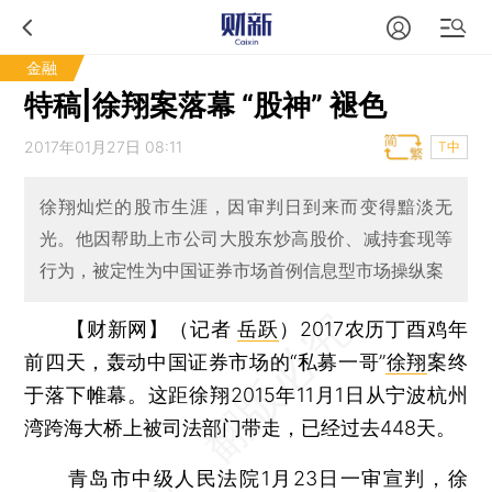
金融
特稿|徐翔案落幕 “股神” 褪色
2017年01月27日 08:11
T中
徐翔灿烂的股市生涯，因审判日到来而变得黯淡无
光。他因帮助上市公司大股东炒高股价、减持套现等
行为，被定性为中国证券市场首例信息型市场操纵案
【财新网】（记者
岳跃
）
2017农历丁酉鸡年
前四天，轰动中国证券市场的“私募一哥”
徐翔
案终
于落下帷幕。这距徐翔2015年11月1日从宁波杭州
湾跨海大桥上被司法部门带走，已经过去448天。
青岛市中级人民法院1月23日一审宣判，徐