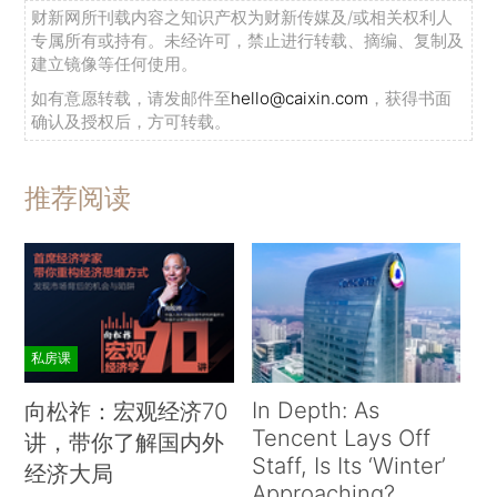
财新网所刊载内容之知识产权为财新传媒及/或相关权利人
专属所有或持有。未经许可，禁止进行转载、摘编、复制及
建立镜像等任何使用。
如有意愿转载，请发邮件至
hello@caixin.com
，获得书面
确认及授权后，方可转载。
推荐阅读
私房课
In Depth: As
向松祚：宏观经济70
Tencent Lays Off
讲，带你了解国内外
Staff, Is Its ‘Winter’
经济大局
Approaching?