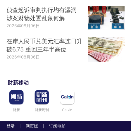
侦查起诉审判执行均有漏洞
涉案财物处置乱象何解
2026年08月06日
在岸人民币兑美元汇率连日升
破6.75 重回三年半高位
2026年08月06日
财新移动
财新
财新周刊
Caixin
登录
网页版
订阅电邮
|
|