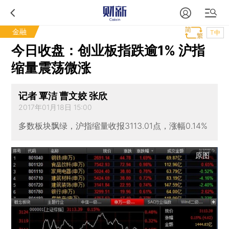
金融
T中
今日收盘：创业板指跌逾1% 沪指
缩量震荡微涨
记者 覃洁 曹文姣 张欣
2017年01月18日 15:00
多数板块飘绿，沪指缩量收报3113.01点，涨幅0.14%
原图