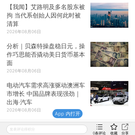
【我闻】艾路明及多名股东被
拘 当代系创始人因何此时被
清算
2026年08月06日
分析｜贝森特操盘稳日元，操
作巧思能否撬动美日货币基本
面
2026年08月06日
电动汽车需求高涨驱动澳洲车
市增长 中国品牌表现强劲｜
出海·汽车
2026年08月06日
App 内打开
发表评论得积分
0
条评论
收藏
分享
财新移动