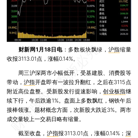
财新网1月18日电
：多数板块飘绿，
沪指
缩量
收报3113.01点，涨幅0.14%。
周三沪深两市小幅低开，受基建股、消费股等
带动，
沪指
开盘即有一波拉升翻红，之后在3115点
附近高位盘整。受新股发行提速影响，
创业板指
继
续下行，午后跌逾1%。盘面上多数飘红，钢铁午后
接棒领涨。题材概念方面，次新股大跌近3%。两市
成交量较上一交易日略有缩量。
截至收盘，
沪指
报3113.01点，涨幅0.14%；
深