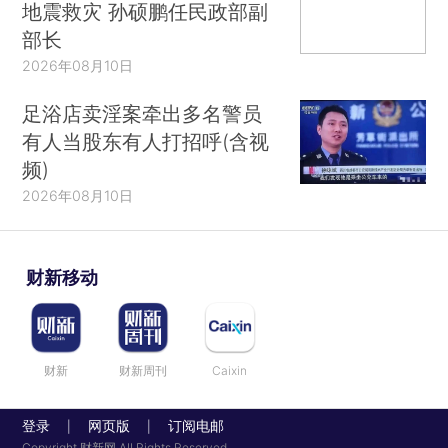
地震救灾 孙硕鹏任民政部副
部长
2026年08月10日
足浴店卖淫案牵出多名警员
有人当股东有人打招呼(含视
频)
2026年08月10日
财新移动
财新
财新周刊
Caixin
登录
网页版
订阅电邮
|
|
Copyright 财新网 All Rights Reserved