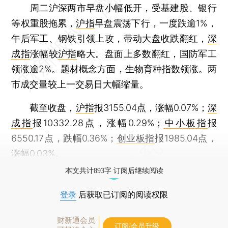
周二沪深两市早盘小幅低开，受基建股、银行
等权重股拖累，
沪指
早盘震荡下行，一度跌逾1%，
午后军工、钢铁引领上攻，带动大盘收跌翻红，
深
成指
涨幅较
沪指
略大。盘面上多数翻红，国防军工
领涨逾2%。题材概念方面，生物育种指数领涨。两
市成交量较上一交易日大幅缩量。
截至收盘，
沪指
报3155.04点，涨幅0.07%；
深
成指
报10332.28点，涨幅0.29%；
中小板指
报
6550.17点，跌幅0.36%；
创业板指
报1985.04点，
涨幅0.03%。
本文共计893字 订阅后继续阅读
登录
后获取已订阅的阅读权限
财新通会员
订阅/会员升级