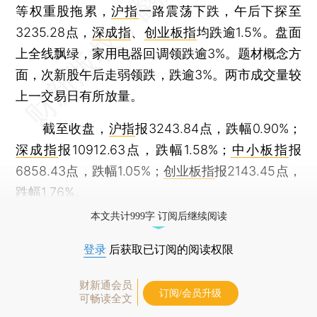
等权重股拖累，
沪指
一路震荡下跌，午后下探至
3235.28点，
深成指
、
创业板指
均跌逾1.5%。盘面
上全线飘绿，家用电器回调领跌逾3%。题材概念方
面，次新股午后走弱领跌，跌逾3%。两市成交量较
上一交易日有所放量。
截至收盘，
沪指
报3243.84点，跌幅0.90%；
深成指
报10912.63点，跌幅1.58%；
中小板指
报
6858.43点，跌幅1.05%；
创业板指
报2143.45点，
跌幅1.76%。
本文共计999字 订阅后继续阅读
登录
后获取已订阅的阅读权限
财新通会员
订阅/会员升级
可畅读全文