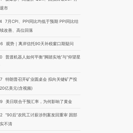
退市
4
7月CPI、PPI同比均低于预期 PPI同比结
续改善、高位回落
46
观势｜离岸信托90天补税窗口期疑问
00
普渡机器人如何平衡“脚踏实地”与“仰望星
？
57
特朗普召开矿业圆桌会 拟向关键矿产投
20亿美元(含视频)
09
美日联合干预汇率，为何影响了黄金
32
“90后”农民工讨薪涉刑案发回重审 因部
实不清