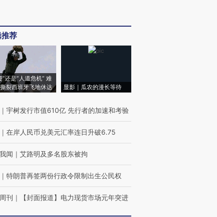
辑推荐
侵”还是“人道危机” 难
撕裂西班牙飞地休达
显影｜瓜农的漫长等待
｜
宇树发行市值610亿 先行者的加速和考验
｜
在岸人民币兑美元汇率连日升破6.75
我闻
｜
艾路明及多名股东被拘
｜
特朗普再签两份行政令限制出生公民权
周刊
｜
【封面报道】电力现货市场元年突进