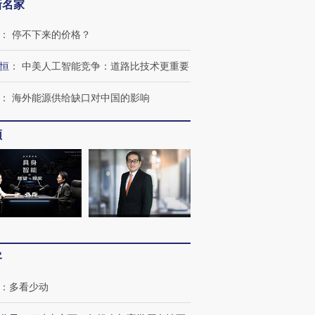
新名家
：
停不下来的价格？
恒
：
中美人工智能竞争：道路比技术更重要
：
海外能源供给缺口对中国的影响
频
”还是“人道危
湖北宜昌局部短时降雨
哈尔滨遭遇短时极端强降
客
撕裂西班牙
128毫米 紧急转移近
雨 3小时累计雨量超80毫
秘鲁纳斯
4000人
米
13人遇难
：
多看少动