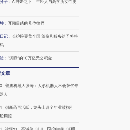
分子
：
AI冲击之下，年轻人与高学历女性更
进第四届链博
【商旅对话】华住集团
技“链”接产
【特别呈现】寻找100种
CFO：不靠规模取胜，华
【特别呈
坤
：
耳闻目睹的几位律师
有意思的生活方式·第三对
住三大增长引擎是什么？
有意思的
日记
：
长护险覆盖全国 筹资和服务给予将持
码
波
：
“沉睡”的10万亿元公积金
新文章
00
普渡机器人张涛：人形机器人不会替代专
器人
4
创新药再活跃，龙头上调全年业绩指引｜
股周报
1
被爆炒、高溢价 QDII、国投白银LOF明