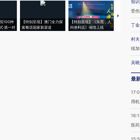
知识
受伤
【推广】走
找100种
【特别呈现】澳门全力探
【特别呈现】《东莞，人
会，让数智科
丁金
式·第一对
索葡语国家新渠道
间便利店》倾情上线
业
村夫
续加
吴晓
最
17:
用机
16:1
医药
15:5