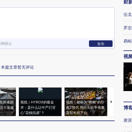
财
伍戈
罗志
易峘
新网观点
发布
视
本篇文章暂无评论
失所者困
视线｜HYROX的吸金
视线｜被称为“蟑螂”的印
视线｜“入侵
博
高温引发健
术：是什么让中产们甘
度Z世代 用街头抗争将教
机”？难民潮
心“花钱找虐”？
育部长拱下台
飞地休达
唐涯