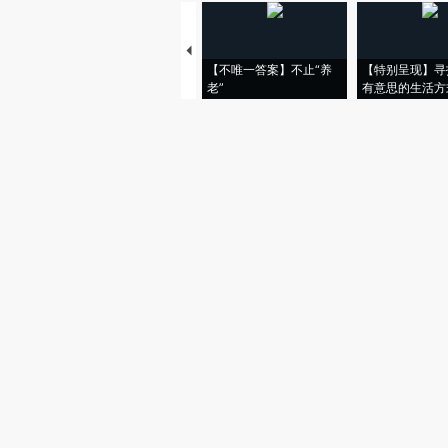
【不唯一答案】不止“养
【特别呈现】寻
老”
有意思的生活方