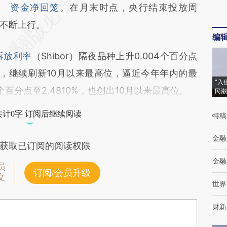
资金净回笼
。在月末时点，央行结束投放周
不断上行。
编
拆放利率
（Shibor）隔夜品种上升0.004个百分点
上升，继续刷新10月以来最高位，逼近今年年内的最
“入
15个百分点至2.4810%，也创出10月以来最高位。
民潮
共计0字 订阅后继续阅读
特稿
金融
获取已订阅的阅读权限
金融
员
订阅/会员升级
文
世界
财新