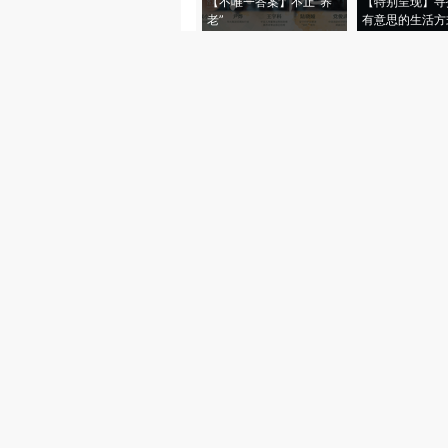
【不唯一答案】不止“养
【特别呈现】寻
老”
有意思的生活方