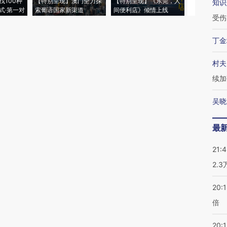
找100种
【特别呈现】澳门全力探
【特别呈现】《东莞，人
会，让数智科
知识
式·第一对
索葡语国家新渠道
间便利店》倾情上线
业
受伤
丁金
村夫
续加
吴晓
最
21:
2.
20:
倍
20:1