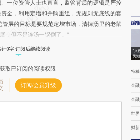
题。一位资管人士也直言，监管背后的逻辑是严控
类资金，利用定增和并购重组，无规则无底线的套
编
监管层的目标是要规范定增市场，清掉汤里的老鼠
展，但不是连汤一锅倒了。”
共计0字 订阅后继续阅读
“入
民潮
获取已订阅的阅读权限
特稿
员
订阅/会员升级
金融
文
金融
世界
财新