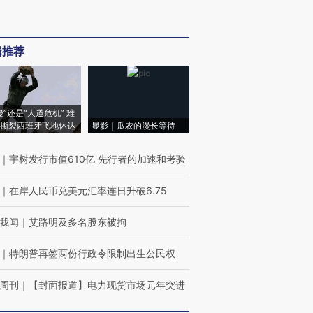
辑推荐
侵”还是“人道危机” 难
撕裂西班牙飞地休达
显影｜瓜农的漫长等待
｜
宇树发行市值610亿 先行者的加速和考验
｜
在岸人民币兑美元汇率连日升破6.75
我闻
｜
艾路明及多名股东被拘
｜
特朗普再签两份行政令限制出生公民权
周刊
｜
【封面报道】电力现货市场元年突进