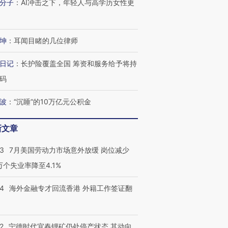
技“链”接产
【特别呈现】寻找100种
CFO：不靠规模取胜，华
【特别呈
分子
：
AI冲击之下，年轻人与高学历女性更
有意思的生活方式·第三对
住三大增长引擎是什么？
有意思的
坤
：
耳闻目睹的几位律师
日记
：
长护险覆盖全国 筹资和服务给予将持
码
波
：
“沉睡”的10万亿元公积金
新文章
43
7月美国劳动力市场意外放缓 岗位减少
3万个失业率降至4.1%
14
海外金融专才回流香港 外籍工作签证翻
2
宁德时代宜春锂矿仍处停产状态 其动向