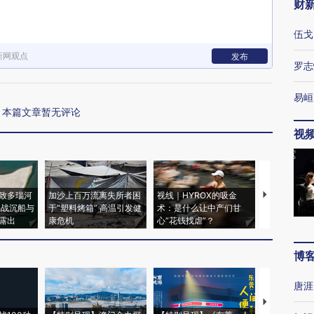
财
伍戈
新网观点
发布
罗志
易峘
本篇文章暂无评论
视
致多瑙河
加沙上百万流离失所者困
视线｜HYROX的吸金
马航飞行员
二战沉船与
于“塑料烤箱” 高温引发健
术：是什么让中产们甘
粒摇头丸 尿
露出
康危机
心“花钱找虐”？
毒品
博
唐涯
【推广】走