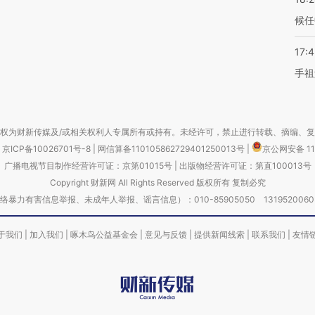
候任
17:
手祖
权为财新传媒及/或相关权利人专属所有或持有。未经许可，禁止进行转载、摘编、
京ICP备10026701号-8
|
网信算备110105862729401250013号
|
京公网安备 11
广播电视节目制作经营许可证：京第01015号
|
出版物经营许可证：第直100013号
Copyright 财新网 All Rights Reserved 版权所有 复制必究
害信息举报、未成年人举报、谣言信息）：010-85905050 13195200605 举报邮
于我们
|
加入我们
|
啄木鸟公益基金会
|
意见与反馈
|
提供新闻线索
|
联系我们
|
友情