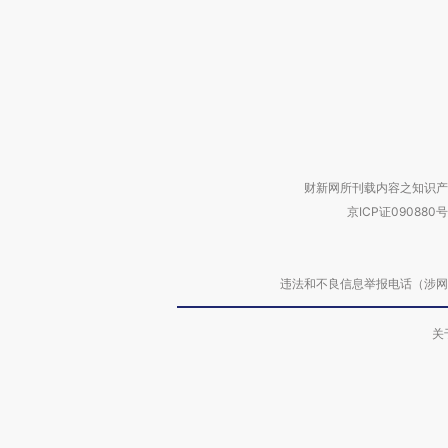
财新网所刊载内容之知识产
京ICP证090880号
违法和不良信息举报电话（涉网络暴力有
关