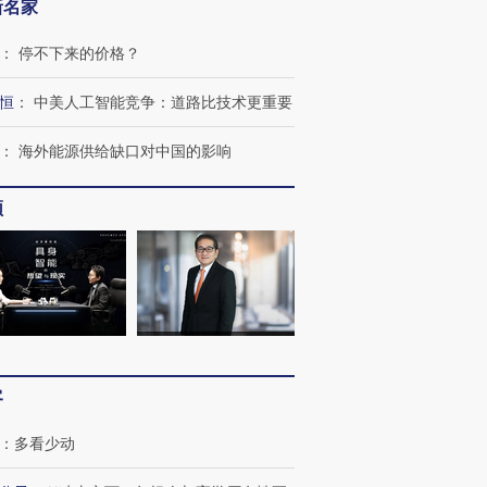
新名家
：
停不下来的价格？
恒
：
中美人工智能竞争：道路比技术更重要
：
海外能源供给缺口对中国的影响
频
跨国走私7万
视线｜被称为“蟑螂”的印
视线｜“入侵”还是“人道危
检体内含3种
度Z世代 用街头抗争将教
机”？难民潮撕裂西班牙
秘鲁纳斯
育部长拱下台
飞地休达
13人遇难
客
：
多看少动
进第四届链博
【商旅对话】华住集团