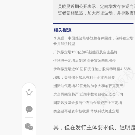
吴晓灵近期公开表示，定向增发存在逆向
资者竞相追逐，加大市场波动，并导致资
相关报道
李克强：中国经济能够战胜各种困难，保持稳定增
长并加快转型
广汽拟定增150亿加码新能源及自主品牌
伊利股份定增后复牌 高开震荡未现涨停
伊利拟定增近90亿 阳光保险占股将稀释至4.56%
瑞银：美联储不加息有利于企业再融资
洲际油气定增32亿元购加拿大和哈萨克资产
房企再融资趋严 近期半数项目被证监会问询
国新风投基金参与中石油金融资产上市定增
类金融再融资审核收紧 华铁科技终止定增
具，但在发行主体要求低、透明