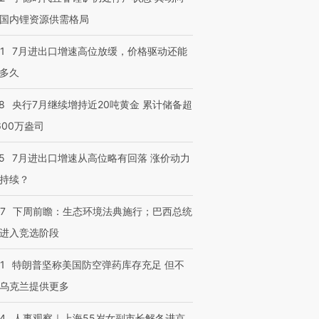
国内锂资源供需格局
1
7月进出口增速高位放缓，价格驱动还能
多久
8
央行7月继续增持近20吨黄金 累计储备超
600万盎司
5
7月进出口增速从高位略有回落 涨价动力
持续？
07
下周前瞻：生态环境法典施行；巴西总统
进入竞选阶段
1
特朗普坚称美国防空弹药库存充足 但不
乌克兰提供更多
24
人事观察｜上海55岁女副市长解冬进京