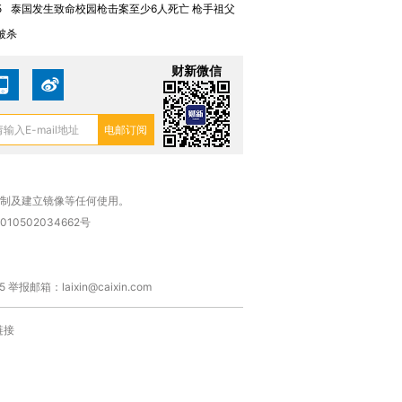
5
泰国发生致命校园枪击案至少6人死亡 枪手祖父
被杀
财新微信
复制及建立镜像等任何使用。
010502034662号
箱：laixin@caixin.com
链接