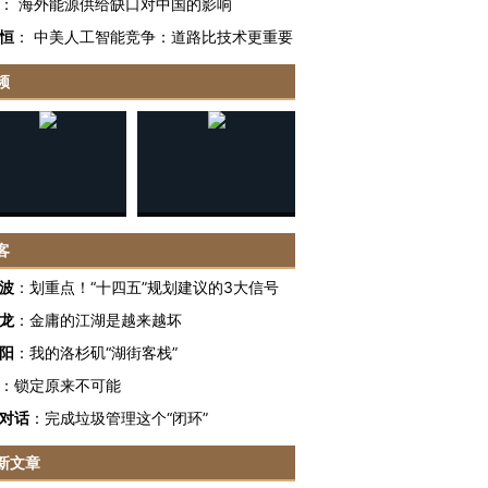
：
海外能源供给缺口对中国的影响
恒
：
中美人工智能竞争：道路比技术更重要
频
客
波
：
划重点！“十四五”规划建议的3大信号
龙
：
金庸的江湖是越来越坏
阳
：
我的洛杉矶“湖街客栈”
：
锁定原来不可能
对话
：
完成垃圾管理这个“闭环”
新文章