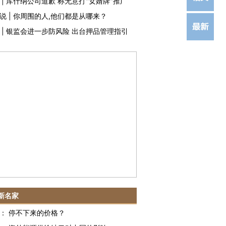
|
库什纳公司道歉 称无意打"女婿牌"推广
说
|
你周围的人,他们都是从哪来？
|
银监会进一步防风险 出台押品管理指引
新名家
：
停不下来的价格？