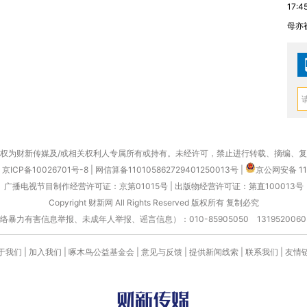
17:4
母亦
权为财新传媒及/或相关权利人专属所有或持有。未经许可，禁止进行转载、摘编、
京ICP备10026701号-8
|
网信算备110105862729401250013号
|
京公网安备 11
广播电视节目制作经营许可证：京第01015号
|
出版物经营许可证：第直100013号
Copyright 财新网 All Rights Reserved 版权所有 复制必究
害信息举报、未成年人举报、谣言信息）：010-85905050 13195200605 举报邮
于我们
|
加入我们
|
啄木鸟公益基金会
|
意见与反馈
|
提供新闻线索
|
联系我们
|
友情