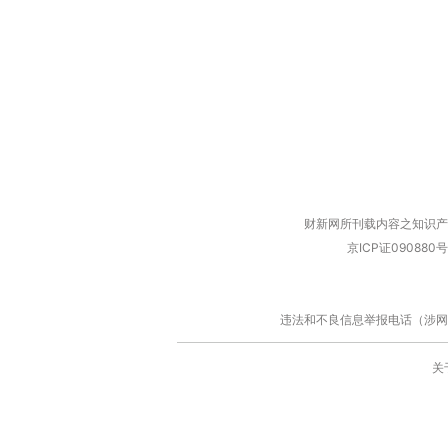
财新网所刊载内容之知识产
京ICP证090880号
违法和不良信息举报电话（涉网络暴力有
关