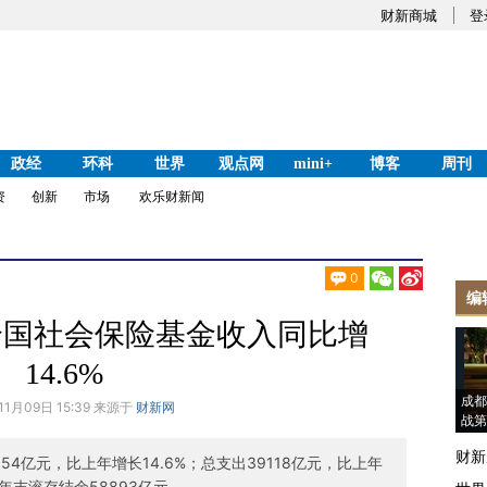
财新商城
登
政经
环科
世界
观点网
mini+
博客
周刊
资
创新
市场
欢乐财新闻
0
编
年全国社会保险基金收入同比增
14.6%
成都
11月09日 15:39 来源于
财新网
战第
财新
54亿元，比上年增长14.6%；总支出39118亿元，比上年
，年末滚存结余58893亿元