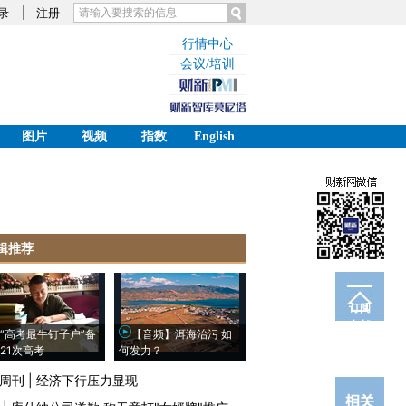
录
注册
行情中心
会议/培训
图片
视频
指数
English
辑推荐
订阅
电邮
“高考最牛钉子户”备
【音频】洱海治污 如
21次高考
何发力？
周刊
|
经济下行压力显现