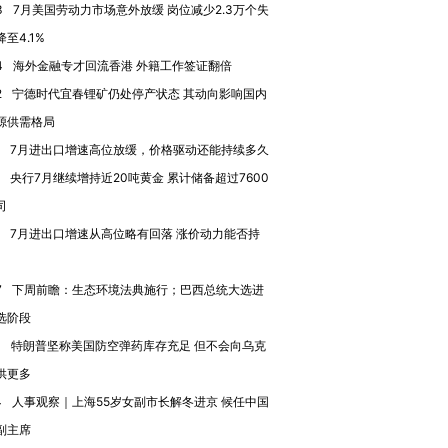
3
7月美国劳动力市场意外放缓 岗位减少2.3万个失
至4.1%
4
海外金融专才回流香港 外籍工作签证翻倍
2
宁德时代宜春锂矿仍处停产状态 其动向影响国内
源供需格局
7月进出口增速高位放缓，价格驱动还能持续多久
跨国走私7万
视线｜被称为“蟑螂”的印
视线｜“入侵”还是“人道危
央行7月继续增持近20吨黄金 累计储备超过7600
检体内含3种
度Z世代 用街头抗争将教
机”？难民潮撕裂西班牙
秘鲁纳斯
司
育部长拱下台
飞地休达
13人遇难
7月进出口增速从高位略有回落 涨价动力能否持
7
下周前瞻：生态环境法典施行；巴西总统大选进
选阶段
进第四届链博
【商旅对话】华住集团
1
特朗普坚称美国防空弹药库存充足 但不会向乌克
技“链”接产
【特别呈现】寻找100种
CFO：不靠规模取胜，华
【特别呈
有意思的生活方式·第三对
住三大增长引擎是什么？
有意思的
供更多
4
人事观察｜上海55岁女副市长解冬进京 候任中国
副主席