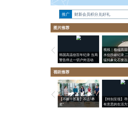
推广
如需刊登转载请点击右侧按钮，提交相关
财新会员积分兑好礼
图片推荐
视线｜极端高温
韩国高温创百年纪录 当局
水位跌破纪录 
警告停止一切户外活动
猛犸象化石接连
视听推荐
【不唯一答案】不止“养
【特别呈现】寻
老”
有意思的生活方