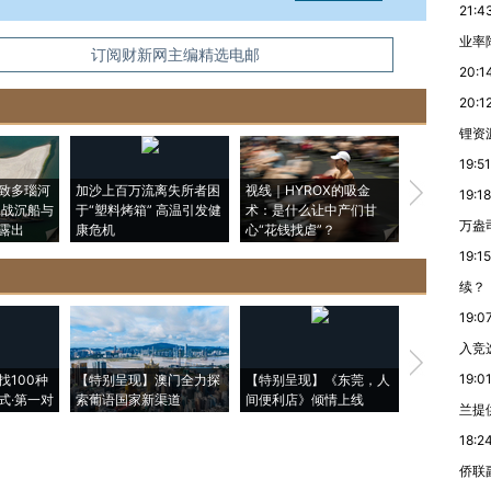
21:4
业率降
信息。经确认即可刊登转载。
订阅财新网主编精选电邮
20:1
20:1
锂资
19:51
致多瑙河
加沙上百万流离失所者困
视线｜HYROX的吸金
马航飞行员
19:18
二战沉船与
于“塑料烤箱” 高温引发健
术：是什么让中产们甘
粒摇头丸 尿
万盎
露出
康危机
心“花钱找虐”？
毒品
19:15
续？
19:0
入竞
【推广】走
19:0
找100种
【特别呈现】澳门全力探
【特别呈现】《东莞，人
会，让数智科
式·第一对
索葡语国家新渠道
间便利店》倾情上线
业
兰提
18:2
侨联