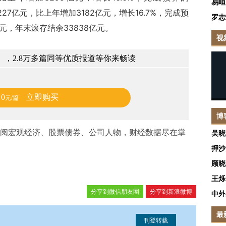
易峘
227亿元，比上年增加3182亿元，增长16.7%，完成预
罗志
亿元，年末滚存结余33838亿元。
视
，2.8万多篇同等优质报道等你来畅读
0
立即购买
元/篇
博
阅宏观经济、股票债券、公司人物，财经数据尽在掌
吴晓
押沙
顾晓
王烁
分享到微信朋友圈
分享到新浪微博
中外
最