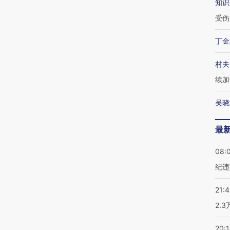
知识
受伤
丁金
村夫
续加
吴晓
最
08:
纪违
21:
2.
20: