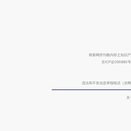
财新网所刊载内容之知识产
京ICP证090880号
违法和不良信息举报电话（涉网络暴力有
关