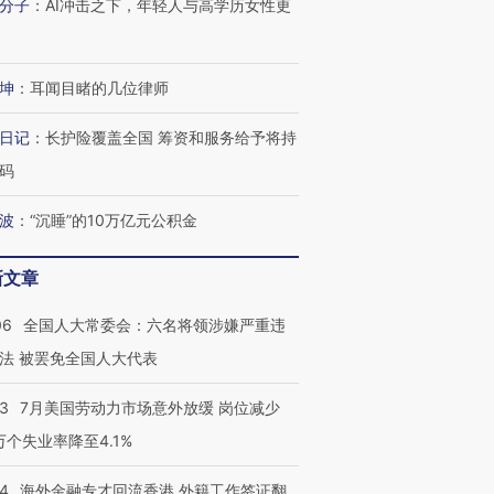
分子
：
AI冲击之下，年轻人与高学历女性更
坤
：
耳闻目睹的几位律师
日记
：
长护险覆盖全国 筹资和服务给予将持
码
波
：
“沉睡”的10万亿元公积金
新文章
06
全国人大常委会：六名将领涉嫌严重违
法 被罢免全国人大代表
43
7月美国劳动力市场意外放缓 岗位减少
3万个失业率降至4.1%
14
海外金融专才回流香港 外籍工作签证翻