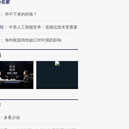
新名家
：
停不下来的价格？
恒
：
中美人工智能竞争：道路比技术更重要
：
海外能源供给缺口对中国的影响
跨国走私7万
视线｜被称为“蟑螂”的印
视线｜“入侵”还是“人道危
检体内含3种
度Z世代 用街头抗争将教
机”？难民潮撕裂西班牙
秘鲁纳斯
频
育部长拱下台
飞地休达
13人遇难
进第四届链博
【商旅对话】华住集团
技“链”接产
【特别呈现】寻找100种
CFO：不靠规模取胜，华
【特别呈
有意思的生活方式·第三对
住三大增长引擎是什么？
有意思的
客
：
多看少动