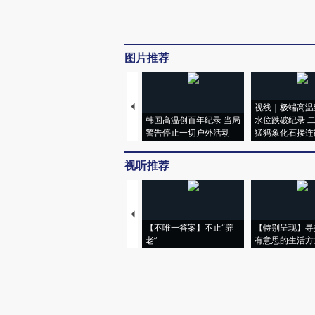
图片推荐
视线｜极端高温
韩国高温创百年纪录 当局
水位跌破纪录 
警告停止一切户外活动
猛犸象化石接连
视听推荐
【不唯一答案】不止“养
【特别呈现】寻
老”
有意思的生活方