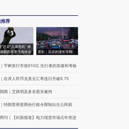
辑推荐
侵”还是“人道危机” 难
撕裂西班牙飞地休达
显影｜瓜农的漫长等待
｜
宇树发行市值610亿 先行者的加速和考验
｜
在岸人民币兑美元汇率连日升破6.75
我闻
｜
艾路明及多名股东被拘
｜
特朗普再签两份行政令限制出生公民权
周刊
｜
【封面报道】电力现货市场元年突进