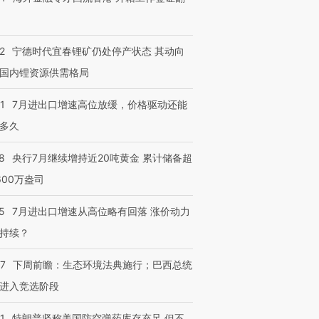
2
宁德时代宜春锂矿仍处停产状态 其动向
国内锂资源供需格局
1
7月进出口增速高位放缓，价格驱动还能
多久
8
央行7月继续增持近20吨黄金 累计储备超
600万盎司
5
7月进出口增速从高位略有回落 涨价动力
持续？
07
下周前瞻：生态环境法典施行；巴西总统
进入竞选阶段
1
特朗普坚称美国防空弹药库存充足 但不