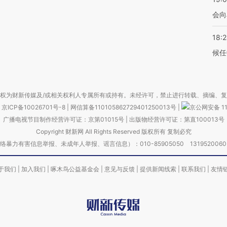
会向
18:
候任
权为财新传媒及/或相关权利人专属所有或持有。未经许可，禁止进行转载、摘编、
京ICP备10026701号-8
|
网信算备110105862729401250013号
|
京公网安备 11
广播电视节目制作经营许可证：京第01015号
|
出版物经营许可证：第直100013号
Copyright 财新网 All Rights Reserved 版权所有 复制必究
害信息举报、未成年人举报、谣言信息）：010-85905050 13195200605 举报邮
于我们
|
加入我们
|
啄木鸟公益基金会
|
意见与反馈
|
提供新闻线索
|
联系我们
|
友情