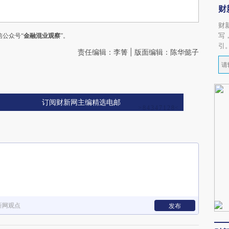
财
财
写
公众号“
金融混业观察
”。
引
责任编辑：李箐 | 版面编辑：陈华懿子
订阅财新网主编精选电邮
新网观点
发布