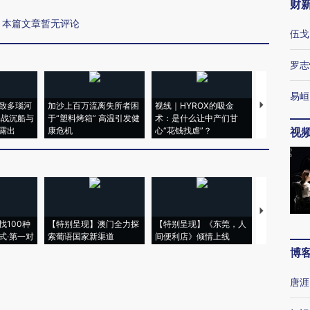
财
本篇文章暂无评论
伍戈
罗志
易峘
致多瑙河
加沙上百万流离失所者困
视线｜HYROX的吸金
马航飞行员
二战沉船与
于“塑料烤箱” 高温引发健
术：是什么让中产们甘
粒摇头丸 尿
露出
康危机
心“花钱找虐”？
毒品
视
【推广】走
找100种
【特别呈现】澳门全力探
【特别呈现】《东莞，人
会，让数智科
式·第一对
索葡语国家新渠道
间便利店》倾情上线
业
博
唐涯