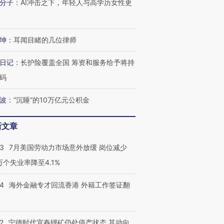
分子
：
AI冲击之下，年轻人与高学历女性更
有意思的生活方式·第三对
住三大增长引擎是什么？
有意思的
坤
：
耳闻目睹的几位律师
日记
：
长护险覆盖全国 筹资和服务给予将持
码
波
：
“沉睡”的10万亿元公积金
新文章
43
7月美国劳动力市场意外放缓 岗位减少
3万个失业率降至4.1%
14
海外金融专才回流香港 外籍工作签证翻
2
宁德时代宜春锂矿仍处停产状态 其动向