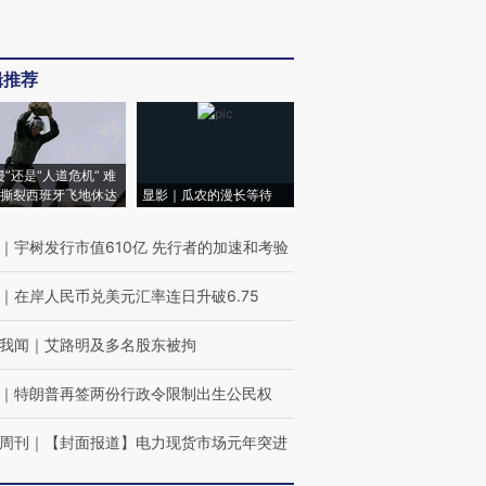
辑推荐
侵”还是“人道危机” 难
撕裂西班牙飞地休达
显影｜瓜农的漫长等待
｜
宇树发行市值610亿 先行者的加速和考验
｜
在岸人民币兑美元汇率连日升破6.75
我闻
｜
艾路明及多名股东被拘
｜
特朗普再签两份行政令限制出生公民权
周刊
｜
【封面报道】电力现货市场元年突进