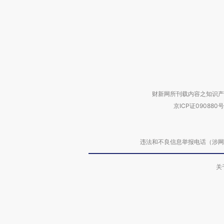
财新网所刊载内容之知识产
京ICP证090880号
违法和不良信息举报电话（涉网络暴力有
关