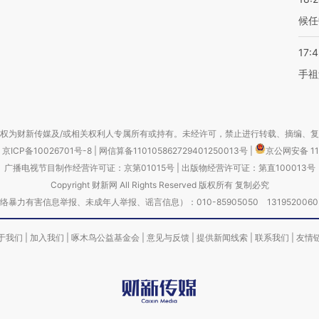
候任
17:
手祖
权为财新传媒及/或相关权利人专属所有或持有。未经许可，禁止进行转载、摘编、
京ICP备10026701号-8
|
网信算备110105862729401250013号
|
京公网安备 11
广播电视节目制作经营许可证：京第01015号
|
出版物经营许可证：第直100013号
Copyright 财新网 All Rights Reserved 版权所有 复制必究
害信息举报、未成年人举报、谣言信息）：010-85905050 13195200605 举报邮
于我们
|
加入我们
|
啄木鸟公益基金会
|
意见与反馈
|
提供新闻线索
|
联系我们
|
友情