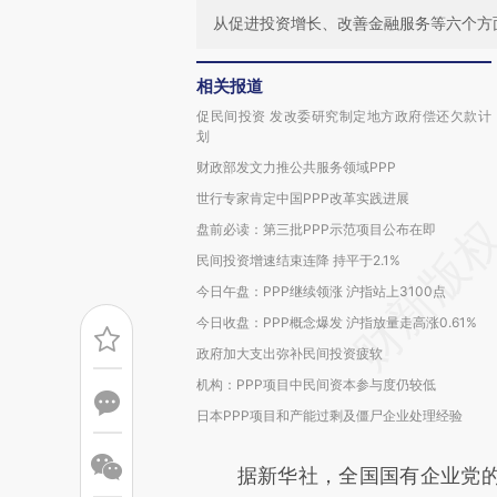
从促进投资增长、改善金融服务等六个方
相关报道
促民间投资 发改委研究制定地方政府偿还欠款计
划
财政部发文力推公共服务领域PPP
世行专家肯定中国PPP改革实践进展
盘前必读：第三批PPP示范项目公布在即
民间投资增速结束连降 持平于2.1%
今日午盘：PPP继续领涨 沪指站上3100点
今日收盘：PPP概念爆发 沪指放量走高涨0.61%
政府加大支出弥补民间投资疲软
机构：PPP项目中民间资本参与度仍较低
日本PPP项目和产能过剩及僵尸企业处理经验
据新华社，全国国有企业党的建设