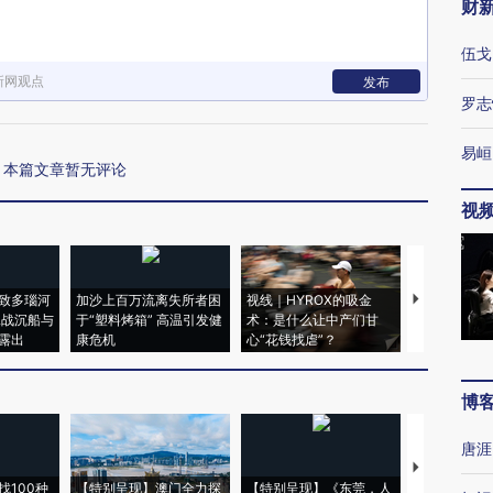
财
伍戈
新网观点
发布
罗志
易峘
本篇文章暂无评论
视
致多瑙河
加沙上百万流离失所者困
视线｜HYROX的吸金
马航飞行员
二战沉船与
于“塑料烤箱” 高温引发健
术：是什么让中产们甘
粒摇头丸 尿
露出
康危机
心“花钱找虐”？
毒品
博
唐涯
【推广】走
找100种
【特别呈现】澳门全力探
【特别呈现】《东莞，人
会，让数智科