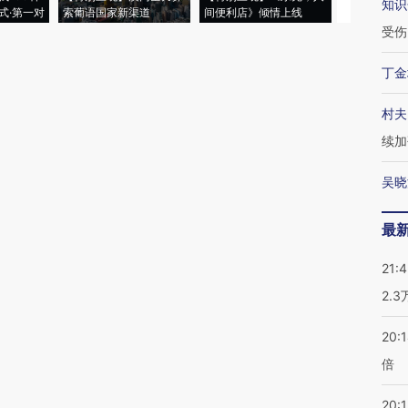
知识
式·第一对
索葡语国家新渠道
间便利店》倾情上线
业
受伤
丁金
村夫
续加
吴晓
最
21:
2.
20:
倍
20:1