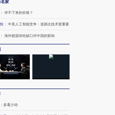
新名家
：
停不下来的价格？
恒
：
中美人工智能竞争：道路比技术更重要
：
海外能源供给缺口对中国的影响
频
跨国走私7万
视线｜被称为“蟑螂”的印
视线｜“入侵”还是“人道危
检体内含3种
度Z世代 用街头抗争将教
机”？难民潮撕裂西班牙
秘鲁纳斯
育部长拱下台
飞地休达
13人遇难
客
：
多看少动
进第四届链博
【商旅对话】华住集团
技“链”接产
【特别呈现】寻找100种
CFO：不靠规模取胜，华
【特别呈