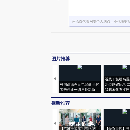
评论仅代表网友个人观点，不代表财
图片推荐
视线｜极端高温
韩国高温创百年纪录 当局
水位跌破纪录 
警告停止一切户外活动
猛犸象化石接连
视听推荐
【不唯一答案】不止“养
【特别呈现】寻