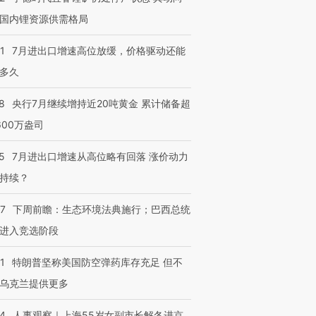
国内锂资源供需格局
1
7月进出口增速高位放缓，价格驱动还能
多久
8
央行7月继续增持近20吨黄金 累计储备超
600万盎司
5
7月进出口增速从高位略有回落 涨价动力
持续？
07
下周前瞻：生态环境法典施行；巴西总统
进入竞选阶段
1
特朗普坚称美国防空弹药库存充足 但不
乌克兰提供更多
24
人事观察｜上海55岁女副市长解冬进京