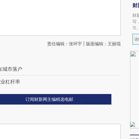
财
财
写
引
责任编辑：张环宇 | 版面编辑：王丽琨
在城市落户
企业杠杆率
订阅财新网主编精选电邮