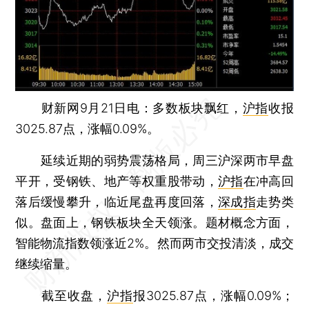
财新网9月21日电：多数板块飘红，
沪指
收报
3025.87点，涨幅0.09%。
延续近期的弱势震荡格局，周三沪深两市早盘
平开，受钢铁、地产等权重股带动，
沪指
在冲高回
落后缓慢攀升，临近尾盘再度回落，
深成指
走势类
似。盘面上，钢铁板块全天领涨。题材概念方面，
智能物流指数领涨近2%。然而两市交投清淡，成交
继续缩量。
截至收盘，
沪指
报3025.87点，涨幅0.09%；