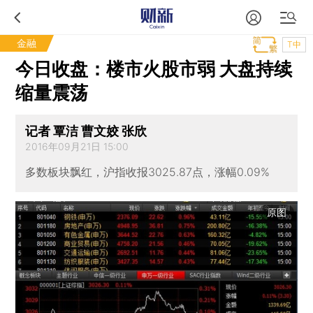
金融
T中
今日收盘：楼市火股市弱 大盘持续
缩量震荡
记者 覃洁 曹文姣 张欣
2016年09月21日 15:00
多数板块飘红，沪指收报3025.87点，涨幅0.09%
原图