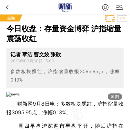
金融
T中
今日收盘：存量资金博弈 沪指缩量
震荡收红
记者 覃洁 曹文姣 张欣
2016年09月08日 15:00
多数板块飘红，沪指缩量收报3095.95点，涨幅
0.13%
原图
财新网9月8日电：多数板块飘红，
沪指
缩量收
报3095.95点，涨幅0.13%。
周四早盘沪深两市早盘平开，随后
沪指
在