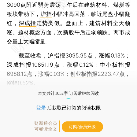
3090点附近弱势震荡，午后在建筑材料、煤炭等
板块带动下，
沪指
小幅冲高回落，临近尾盘小幅翻
红，
深成指
走势类似。盘面上，建筑材料全天领
涨。题材概念方面，次新股午后走弱领跌。两市成
交量上大幅缩量。
截至收盘，
沪指
报3095.95点，涨幅0.13%；
深成指
报10851.19点，涨幅0.12%；
中小板指
报
6988.12点，涨幅0.03%；
创业板指
报2223.47点，
涨幅0.52%。
本文共计1052字 订阅后继续阅读
登录
后获取已订阅的阅读权限
财新通会员
订阅/会员升级
可畅读全文