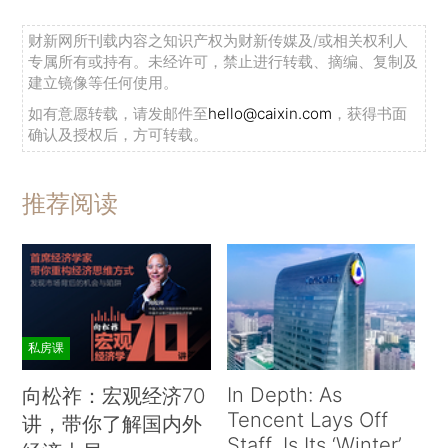
财新网所刊载内容之知识产权为财新传媒及/或相关权利人
专属所有或持有。未经许可，禁止进行转载、摘编、复制及
建立镜像等任何使用。
如有意愿转载，请发邮件至
hello@caixin.com
，获得书面
确认及授权后，方可转载。
推荐阅读
私房课
In Depth: As
向松祚：宏观经济70
Tencent Lays Off
讲，带你了解国内外
Staff, Is Its ‘Winter’