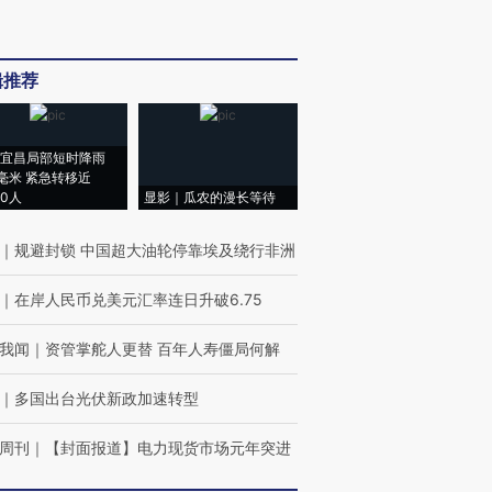
辑推荐
宜昌局部短时降雨
8毫米 紧急转移近
00人
显影｜瓜农的漫长等待
｜
规避封锁 中国超大油轮停靠埃及绕行非洲
｜
在岸人民币兑美元汇率连日升破6.75
我闻
｜
资管掌舵人更替 百年人寿僵局何解
｜
多国出台光伏新政加速转型
周刊
｜
【封面报道】电力现货市场元年突进