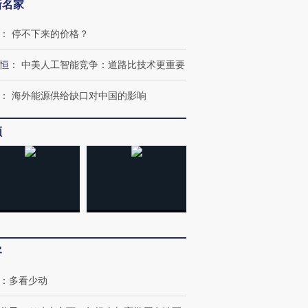
新名家
：
停不下来的价格？
恒
：
中美人工智能竞争：道路比技术更重要
：
海外能源供给缺口对中国的影响
OX的吸金
马航飞行员跨国走私7万
视线｜被称为“蟑螂”的印
让中产们甘
粒摇头丸 尿检体内含3种
度Z世代 用街头抗争将教
秘鲁纳斯
频
”？
毒品
育部长拱下台
13人遇难
进第四届链博
【商旅对话】华住集团
技“链”接产
【特别呈现】寻找100种
CFO：不靠规模取胜，华
【特别呈
有意思的生活方式·第三对
住三大增长引擎是什么？
有意思的
客
：
多看少动