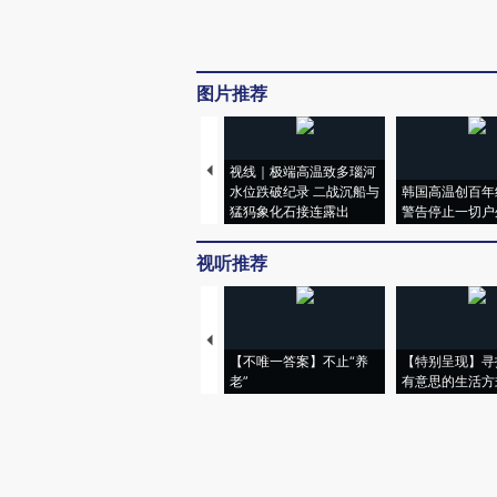
图片推荐
视线｜极端高温致多瑙河
水位跌破纪录 二战沉船与
韩国高温创百年
猛犸象化石接连露出
警告停止一切户
视听推荐
【不唯一答案】不止“养
【特别呈现】寻
老”
有意思的生活方