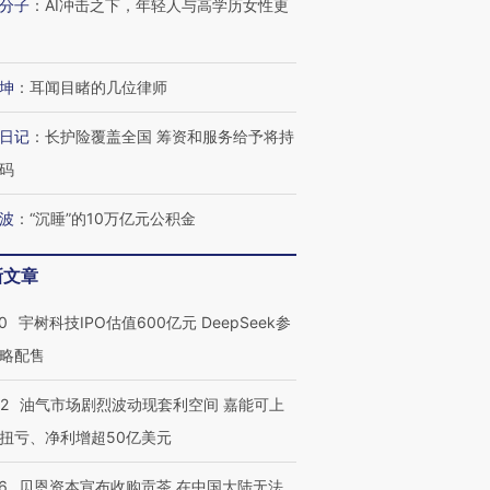
分子
：
AI冲击之下，年轻人与高学历女性更
坤
：
耳闻目睹的几位律师
日记
：
长护险覆盖全国 筹资和服务给予将持
码
波
：
“沉睡”的10万亿元公积金
新文章
0
宇树科技IPO估值600亿元 DeepSeek参
略配售
22
油气市场剧烈波动现套利空间 嘉能可上
扭亏、净利增超50亿美元
6
贝恩资本宣布收购贡茶 在中国大陆无法