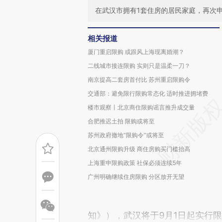
在武汉市拥有1套住房的居民家庭，再次
相关报道
厦门重启限购 或跟风上海现离婚潮？
二线城市接连限购 实则只是温柔一刀？
南京提高二套房首付比 苏州重启限购令
交通部：避免限行限购常态化 适时推进拥堵费
楼市观察丨北京商住限购谣言推升成交量
合肥推迟土拍 限购或将至
苏州政府撤地“限购令”或将至
北京通州限购升级 商住房购买门槛抬高
上海重申限购政策 社保必须连续5年
广州明确继续住房限购 分区放开无望
知》），武汉将于9月1日起实行