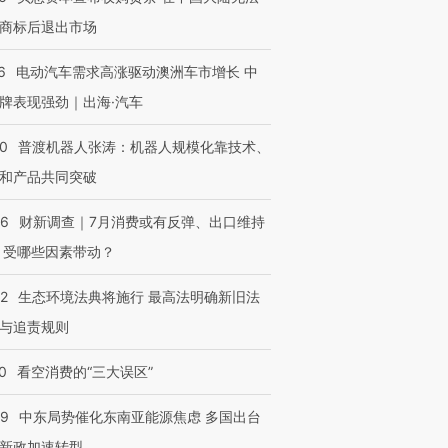
商标后退出市场
6
电动汽车需求高涨驱动澳洲车市增长 中
牌表现强劲｜出海·汽车
00
普渡机器人张涛：机器人规模化靠技术、
和产品共同突破
56
财新调查｜7月消费或有反弹、出口维持
 受哪些因素带动？
42
生态环境法典将施行 最高法明确新旧法
与追责规则
0
看空消费的“三大误区”
59
中东局势催化东南亚能源焦虑 多国出台
新政加速转型