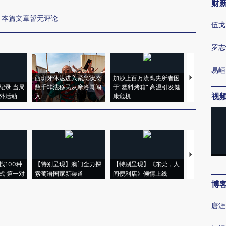
财
本篇文章暂无评论
伍戈
罗志
易峘
西班牙休达进入紧急状态
加沙上百万流离失所者困
视线｜HYR
纪录 当局
数千非法移民从摩洛哥闯
于“塑料烤箱” 高温引发健
术：是什么
视
外活动
入
康危机
心“花钱找虐
【推广】走
找100种
【特别呈现】澳门全力探
【特别呈现】《东莞，人
会，让数智科
式·第一对
索葡语国家新渠道
间便利店》倾情上线
业
博
唐涯