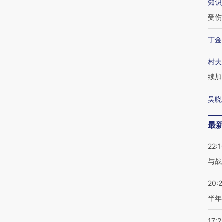
知识
受伤
丁金
村夫
续加
吴晓
最
22:1
与战
20:
半年
17:2