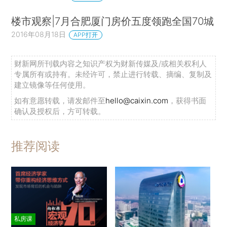
楼市观察|7月合肥厦门房价五度领跑全国70城
2016年08月18日
APP打开
财新网所刊载内容之知识产权为财新传媒及/或相关权利人
专属所有或持有。未经许可，禁止进行转载、摘编、复制及
建立镜像等任何使用。
如有意愿转载，请发邮件至
hello@caixin.com
，获得书面
确认及授权后，方可转载。
推荐阅读
私房课