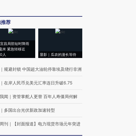
辑推荐
宜昌局部短时降雨
8毫米 紧急转移近
00人
显影｜瓜农的漫长等待
｜
规避封锁 中国超大油轮停靠埃及绕行非洲
｜
在岸人民币兑美元汇率连日升破6.75
我闻
｜
资管掌舵人更替 百年人寿僵局何解
｜
多国出台光伏新政加速转型
周刊
｜
【封面报道】电力现货市场元年突进