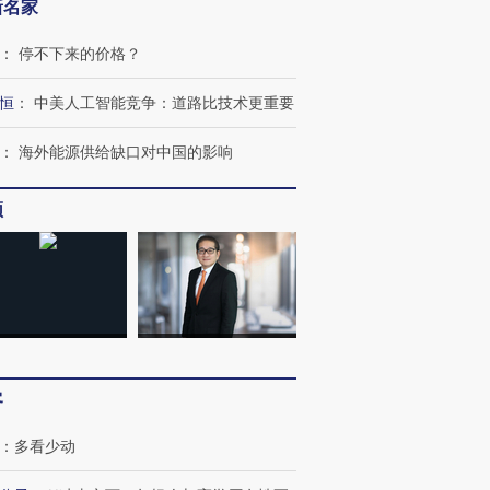
新名家
：
停不下来的价格？
恒
：
中美人工智能竞争：道路比技术更重要
：
海外能源供给缺口对中国的影响
频
客
OX的吸金
马航飞行员跨国走私7万
视线｜被称为“蟑螂”的印
让中产们甘
粒摇头丸 尿检体内含3种
度Z世代 用街头抗争将教
秘鲁纳斯
”？
毒品
育部长拱下台
13人遇难
：
多看少动