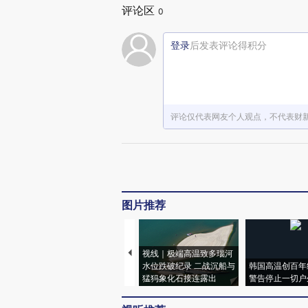
评论区
0
登录
后发表评论得积分
评论仅代表网友个人观点，不代表财
图片推荐
视线｜极端高温致多瑙河
水位跌破纪录 二战沉船与
韩国高温创百年
猛犸象化石接连露出
警告停止一切户