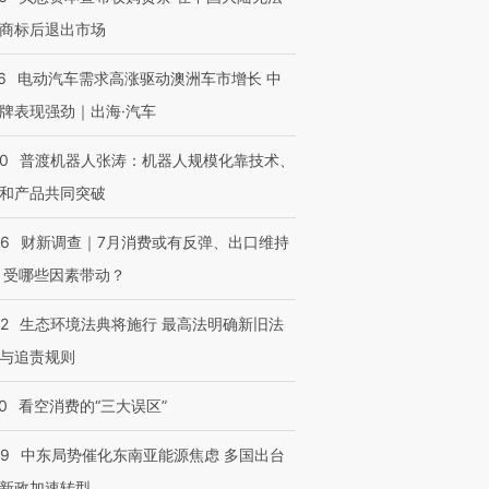
商标后退出市场
6
电动汽车需求高涨驱动澳洲车市增长 中
牌表现强劲｜出海·汽车
00
普渡机器人张涛：机器人规模化靠技术、
和产品共同突破
56
财新调查｜7月消费或有反弹、出口维持
 受哪些因素带动？
42
生态环境法典将施行 最高法明确新旧法
与追责规则
0
看空消费的“三大误区”
59
中东局势催化东南亚能源焦虑 多国出台
新政加速转型