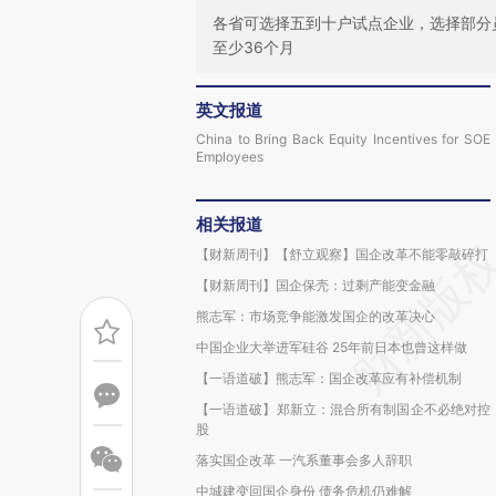
各省可选择五到十户试点企业，选择部分
至少36个月
英文报道
China to Bring Back Equity Incentives for SOE
Employees
相关报道
【财新周刊】【舒立观察】国企改革不能零敲碎打
【财新周刊】国企保壳：过剩产能变金融
熊志军：市场竞争能激发国企的改革决心
中国企业大举进军硅谷 25年前日本也曾这样做
【一语道破】熊志军：国企改革应有补偿机制
【一语道破】郑新立：混合所有制国企不必绝对控
股
落实国企改革 一汽系董事会多人辞职
中城建变回国企身份 债务危机仍难解