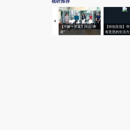
视听推荐
【不唯一答案】不止“养
【特别呈现】寻
老”
有意思的生活方