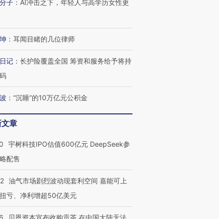
分子
：
AI冲击之下，年轻人与高学历女性更
进第四届链博
【商旅对话】华住集团
坤
：
耳闻目睹的几位律师
技“链”接产
【特别呈现】寻找100种
CFO：不靠规模取胜，华
【特别呈
有意思的生活方式·第三对
住三大增长引擎是什么？
有意思的
日记
：
长护险覆盖全国 筹资和服务给予将持
码
波
：
“沉睡”的10万亿元公积金
新文章
0
宇树科技IPO估值600亿元 DeepSeek参
略配售
22
油气市场剧烈波动现套利空间 嘉能可上
扭亏、净利增超50亿美元
6
贝恩资本宣布收购贡茶 在中国大陆无法