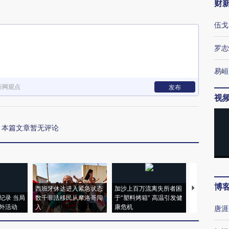
财
伍戈
罗志
易峘
新网观点
发布
视
本篇文章暂无评论
博
西班牙休达进入紧急状态
加沙上百万流离失所者困
视线｜HYR
纪录 当局
数千非法移民从摩洛哥闯
于“塑料烤箱” 高温引发健
术：是什么
外活动
入
康危机
心“花钱找虐
唐涯