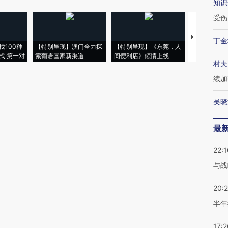
知识
受伤
【推广】走
丁金
找100种
【特别呈现】澳门全力探
【特别呈现】《东莞，人
会，让数智科
式·第一对
索葡语国家新渠道
间便利店》倾情上线
业
村夫
续加
吴晓
最
22:1
与战
20:
半年
17:2