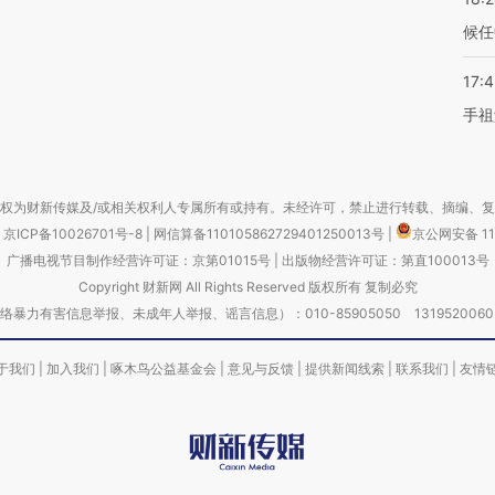
候任
17:
手祖
权为财新传媒及/或相关权利人专属所有或持有。未经许可，禁止进行转载、摘编、
京ICP备10026701号-8
|
网信算备110105862729401250013号
|
京公网安备 11
广播电视节目制作经营许可证：京第01015号
|
出版物经营许可证：第直100013号
Copyright 财新网 All Rights Reserved 版权所有 复制必究
害信息举报、未成年人举报、谣言信息）：010-85905050 13195200605 举报邮
于我们
|
加入我们
|
啄木鸟公益基金会
|
意见与反馈
|
提供新闻线索
|
联系我们
|
友情