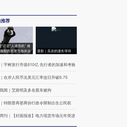
辑推荐
侵”还是“人道危机” 难
撕裂西班牙飞地休达
显影｜瓜农的漫长等待
｜
宇树发行市值610亿 先行者的加速和考验
｜
在岸人民币兑美元汇率连日升破6.75
我闻
｜
艾路明及多名股东被拘
｜
特朗普再签两份行政令限制出生公民权
周刊
｜
【封面报道】电力现货市场元年突进