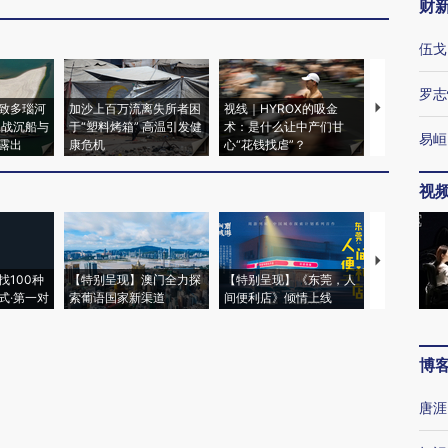
财
伍戈
罗志
致多瑙河
加沙上百万流离失所者困
视线｜HYROX的吸金
马航飞行员
二战沉船与
于“塑料烤箱” 高温引发健
术：是什么让中产们甘
粒摇头丸 尿
易峘
露出
康危机
心“花钱找虐”？
毒品
视
【推广】走
找100种
【特别呈现】澳门全力探
【特别呈现】《东莞，人
会，让数智科
式·第一对
索葡语国家新渠道
间便利店》倾情上线
业
博
唐涯