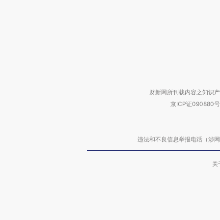
财新网所刊载内容之知识产
京ICP证090880号
违法和不良信息举报电话（涉网络暴力有
关