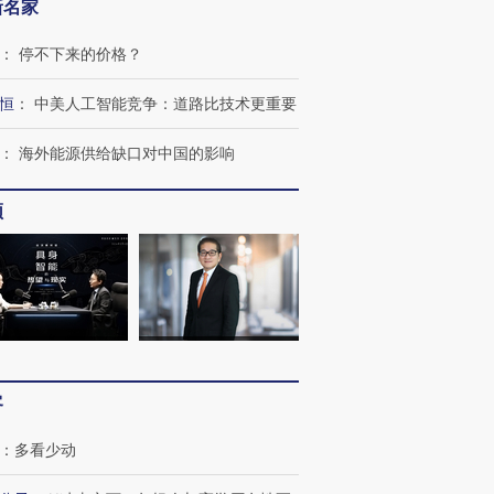
新名家
：
停不下来的价格？
恒
：
中美人工智能竞争：道路比技术更重要
跨国走私7万
视线｜被称为“蟑螂”的印
视线｜“入侵”还是“人道危
检体内含3种
度Z世代 用街头抗争将教
机”？难民潮撕裂西班牙
秘鲁纳斯
：
海外能源供给缺口对中国的影响
育部长拱下台
飞地休达
13人遇难
频
进第四届链博
【商旅对话】华住集团
技“链”接产
【特别呈现】寻找100种
CFO：不靠规模取胜，华
【特别呈
有意思的生活方式·第三对
住三大增长引擎是什么？
有意思的
客
：
多看少动