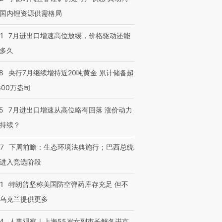
国内锂资源供需格局
1
7月进出口增速高位放缓，价格驱动还能
多久
8
央行7月继续增持近20吨黄金 累计储备超
600万盎司
5
7月进出口增速从高位略有回落 涨价动力
持续？
07
下周前瞻：生态环境法典施行；巴西总统
进入竞选阶段
1
特朗普坚称美国防空弹药库存充足 但不
乌克兰提供更多
24
人事观察｜上海55岁女副市长解冬进京