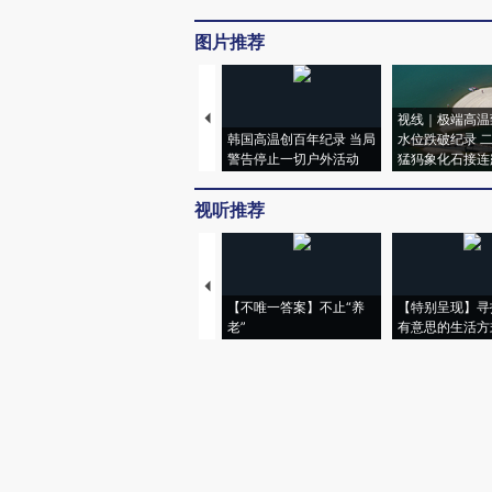
图片推荐
视线｜极端高温
韩国高温创百年纪录 当局
水位跌破纪录 
警告停止一切户外活动
猛犸象化石接连
视听推荐
【不唯一答案】不止“养
【特别呈现】寻
老”
有意思的生活方