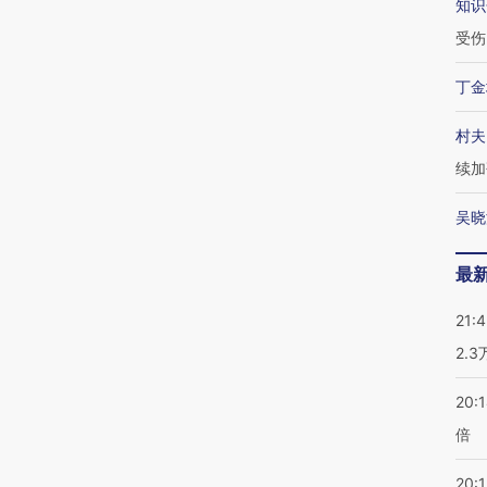
知识
受伤
丁金
村夫
续加
吴晓
最
21:
2.
20:
倍
20:1