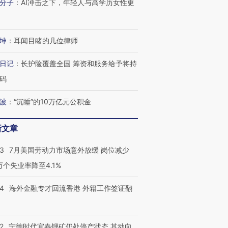
分子
：
AI冲击之下，年轻人与高学历女性更
坤
：
耳闻目睹的几位律师
日记
：
长护险覆盖全国 筹资和服务给予将持
码
波
：
“沉睡”的10万亿元公积金
新文章
43
7月美国劳动力市场意外放缓 岗位减少
3万个失业率降至4.1%
14
海外金融专才回流香港 外籍工作签证翻
2
宁德时代宜春锂矿仍处停产状态 其动向