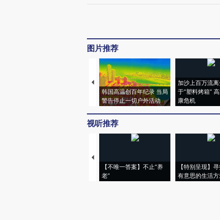
图片推荐
加沙上百万流离
韩国高温创百年纪录 当局
于“塑料烤箱” 
警告停止一切户外活动
康危机
视听推荐
【不唯一答案】不止“养
【特别呈现】寻
老”
有意思的生活方