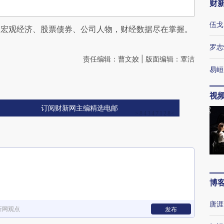
财
伍戈
阅宏观经济、股票债券、公司人物，财经数据尽在掌握。
罗志
责任编辑：曹文姣 | 版面编辑：覃洁
易峘
视
订阅财新网主编精选电邮
博
唐涯
新网观点
发布