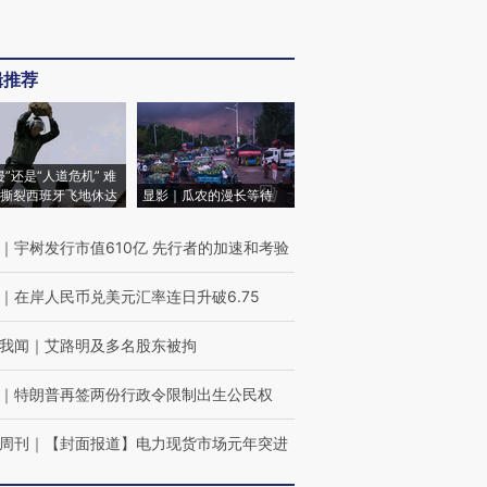
辑推荐
侵”还是“人道危机” 难
撕裂西班牙飞地休达
显影｜瓜农的漫长等待
｜
宇树发行市值610亿 先行者的加速和考验
｜
在岸人民币兑美元汇率连日升破6.75
我闻
｜
艾路明及多名股东被拘
｜
特朗普再签两份行政令限制出生公民权
周刊
｜
【封面报道】电力现货市场元年突进