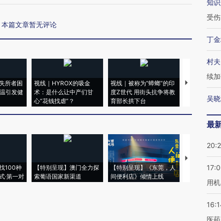
知识
受伤
本篇文章暂无评论
丁金
村夫
续加
失所者困
视线｜HYROX的吸金
视线｜被称为“蟑螂”的印
视线｜“入侵
高温引发健
术：是什么让中产们甘
度Z世代 用街头抗争将教
机”？难民潮
吴晓
心“花钱找虐”？
育部长拱下台
飞地休达
最
20:
【推广】走
17:
找100种
【特别呈现】澳门全力探
【特别呈现】《东莞，人
会，让数智科
式·第一对
索葡语国家新渠道
间便利店》倾情上线
业
用机
16:1
医药