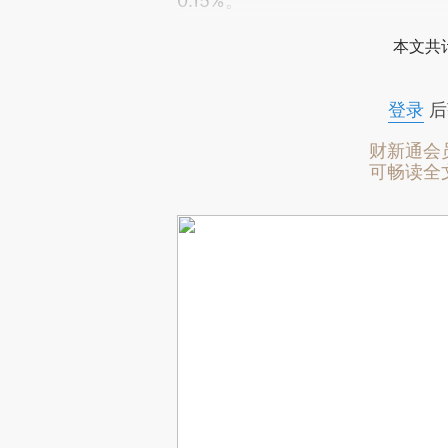
0.15%。
本文共计
登录
后
财新通会
可畅读全