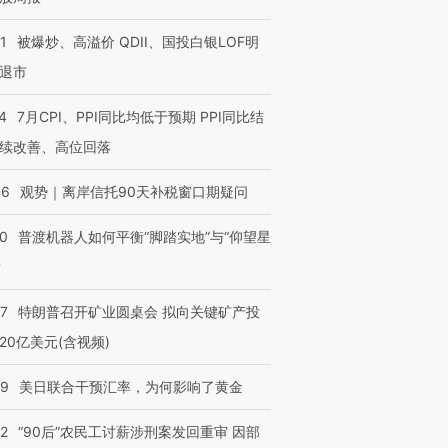
1
被爆炒、高溢价 QDII、国投白银LOF明
退市
4
7月CPI、PPI同比均低于预期 PPI同比结
续改善、高位回落
46
观势｜离岸信托90天补税窗口期疑问
00
普渡机器人如何平衡“脚踏实地”与“仰望星
？
57
特朗普召开矿业圆桌会 拟向关键矿产投
20亿美元(含视频)
09
美日联合干预汇率，为何影响了黄金
32
“90后”农民工讨薪涉刑案发回重审 因部