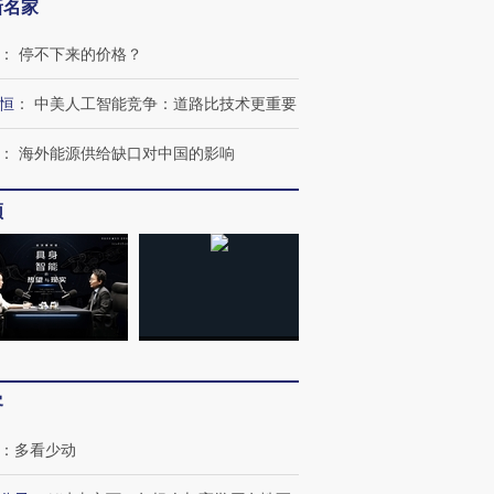
新名家
：
停不下来的价格？
恒
：
中美人工智能竞争：道路比技术更重要
：
海外能源供给缺口对中国的影响
频
客
：
多看少动