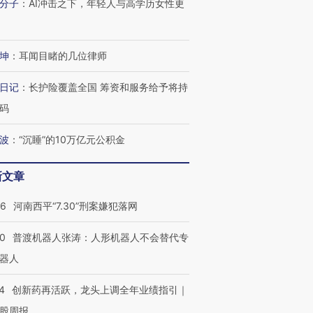
分子
：
AI冲击之下，年轻人与高学历女性更
坤
：
耳闻目睹的几位律师
日记
：
长护险覆盖全国 筹资和服务给予将持
码
”还是“人道危
湖北宜昌局部短时降雨
哈尔滨遭遇短时极端强降
撕裂西班牙
128毫米 紧急转移近
雨 3小时累计雨量超80毫
秘鲁纳斯
波
：
“沉睡”的10万亿元公积金
4000人
米
13人遇难
新文章
26
河南西平“7.30”刑案嫌犯落网
进第四届链博
【商旅对话】华住集团
00
普渡机器人张涛：人形机器人不会替代专
技“链”接产
【特别呈现】寻找100种
CFO：不靠规模取胜，华
【特别呈
有意思的生活方式·第三对
住三大增长引擎是什么？
有意思的
器人
4
创新药再活跃，龙头上调全年业绩指引｜
股周报