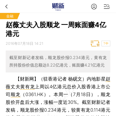
金融
赵薇丈夫入股顺龙 一周账面赚4亿
港元
2016年07月18日 14:21
T中
截至财新记者发稿，顺龙股价报0.234港元，黄有龙
所持股份价值总额达8.22亿港元，账面赚4.21亿港元
【财新网】（驻香港记者 杨砚文）
内地影星
赵
薇
丈夫
黄有龙
上周以4亿港元总价入股香港上市公
司
顺龙
（0361.HK）。本周一（7月18日），顺龙
股价开盘后大涨，涨幅一度近30%。截至财新记者
发稿，顺龙股价报0.234港元，较黄有龙0.114港元