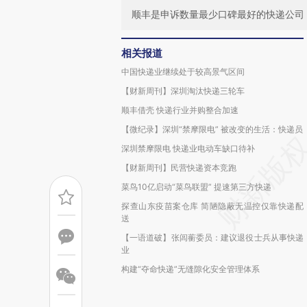
顺丰是申诉数量最少口碑最好的快递公司
相关报道
中国快递业继续处于较高景气区间
【财新周刊】深圳淘汰快递三轮车
顺丰借壳 快递行业并购整合加速
【微纪录】深圳“禁摩限电” 被改变的生活：快递员
深圳禁摩限电 快递业电动车缺口待补
【财新周刊】民营快递资本竞跑
菜鸟10亿启动“菜鸟联盟” 提速第三方快递
探查山东疫苗案仓库 简陋隐蔽无温控仅靠快递配
送
【一语道破】张闾蘅委员：建议退役士兵从事快递
业
构建“夺命快递”无缝隙化安全管理体系