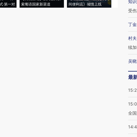
知识
式·第一对
索葡语国家新渠道
间便利店》倾情上线
业
受伤
丁金
村夫
续加
吴晓
最
15:2
15:
全国
14: