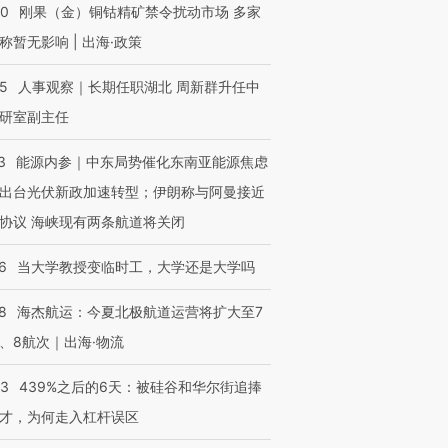
40
刚果（金）铜钴精矿禁令扰动市场 多家
称暂无影响 | 出海·政策
25
人事观察｜长期任职湖北 周新群升任中
研室副主任
3
能源内参｜中东局势催化东南亚能源焦虑
出台光伏新政加速转型；伊朗称与阿曼接近
协议 海峡现有两条航道将关闭
6
当大学教授变临时工，大学还是大学吗
8
海杰航运：今夏北极航道运营将扩大至7
、8航次｜出海·物流
53
439%之后的6天：被硅谷和华尔街追捧
才，为何走入杠杆误区