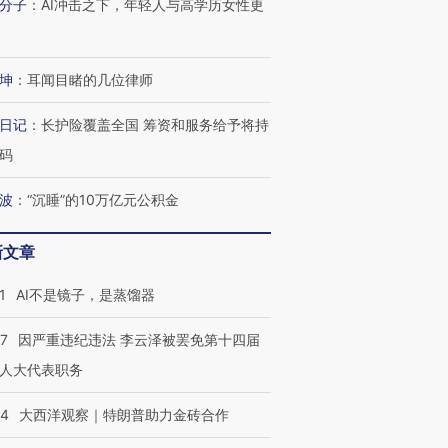
分子
：
AI冲击之下，年轻人与高学历女性更
有意思的生活方式·第三对
住三大增长引擎是什么？
有意思的
坤
：
耳闻目睹的几位律师
日记
：
长护险覆盖全国 筹资和服务给予将持
码
波
：
“沉睡”的10万亿元公积金
新文章
1
AI不是镜子，是蒸馏器
07
因严重违纪违法 李云泽被罢免第十四届
人大代表职务
44
大西洋观察｜特朗普助力金砖合作