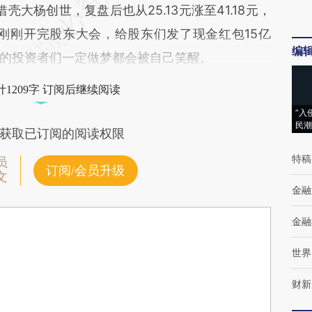
借壳大杨创世，复盘后也从25.13元涨至41.18元，
股刚刚开完股东大会，给股东们发了现金红包15亿
编
的投资者们一定做梦都会被自己笑醒。
1209字 订阅后继续阅读
“入
民潮
获取已订阅的阅读权限
特稿
员
订阅/会员升级
文
金融
金融
世界
财新