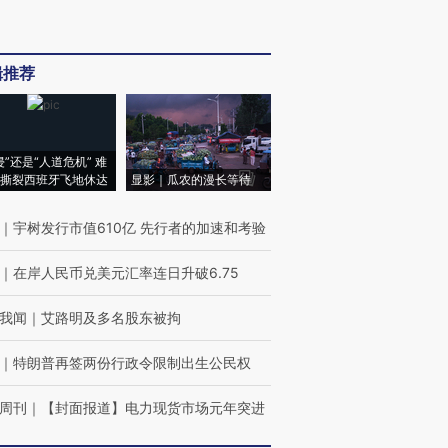
辑推荐
侵”还是“人道危机” 难
撕裂西班牙飞地休达
显影｜瓜农的漫长等待
｜
宇树发行市值610亿 先行者的加速和考验
｜
在岸人民币兑美元汇率连日升破6.75
我闻
｜
艾路明及多名股东被拘
｜
特朗普再签两份行政令限制出生公民权
周刊
｜
【封面报道】电力现货市场元年突进