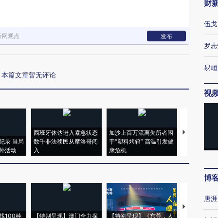
财
伍戈
新网观点
发布
罗志
易峘
本篇文章暂无评论
视
西班牙休达进入紧急状态
加沙上百万流离失所者困
视线｜HYR
纪录 当局
数千非法移民从摩洛哥闯
于“塑料烤箱” 高温引发健
术：是什么
外活动
入
康危机
心“花钱找虐
博
唐涯
【推广】走
找100种
【特别呈现】澳门全力探
【特别呈现】《东莞，人
会，让数智科