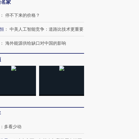
新名家
：
停不下来的价格？
恒
：
中美人工智能竞争：道路比技术更重要
：
海外能源供给缺口对中国的影响
频
OX的吸金
马航飞行员跨国走私7万
视线｜被称为“蟑螂”的印
让中产们甘
粒摇头丸 尿检体内含3种
度Z世代 用街头抗争将教
秘鲁纳斯
”？
毒品
育部长拱下台
13人遇难
客
：
多看少动
进第四届链博
【商旅对话】华住集团
技“链”接产
【特别呈现】寻找100种
CFO：不靠规模取胜，华
【特别呈