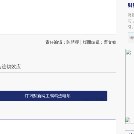
财
财
写
引
责任编辑：陈慧颖 | 版面编辑：曹文姣
心连锁效应
订阅财新网主编精选电邮