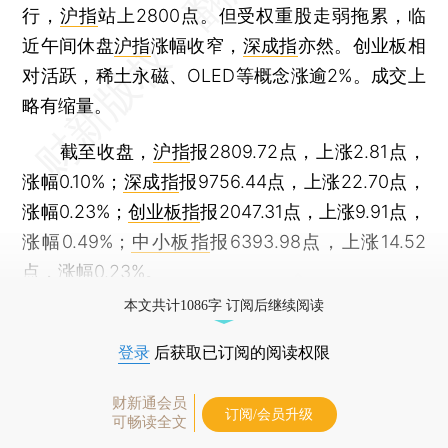
行，
沪指
站上2800点。但受权重股走弱拖累，临
近午间休盘
沪指
涨幅收窄，
深成指
亦然。创业板相
对活跃，稀土永磁、OLED等概念涨逾2%。成交上
略有缩量。
截至收盘，
沪指
报2809.72点，上涨2.81点，
涨幅0.10%；
深成指
报9756.44点，上涨22.70点，
涨幅0.23%；
创业板指
报2047.31点，上涨9.91点，
涨幅0.49%；
中小板指
报6393.98点，上涨14.52
点，涨幅0.23%。
本文共计1086字 订阅后继续阅读
登录
后获取已订阅的阅读权限
财新通会员
订阅/会员升级
可畅读全文