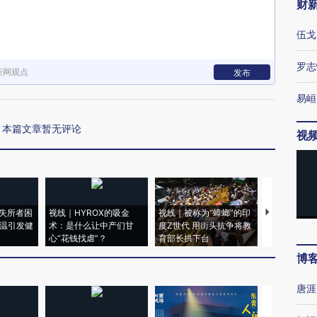
财
伍戈
罗志
新网观点
发布
易峘
本篇文章暂无评论
视
失所者困
视线｜HYROX的吸金
视线｜被称为“蟑螂”的印
视线｜“入侵
高温引发健
术：是什么让中产们甘
度Z世代 用街头抗争将教
机”？难民潮
心“花钱找虐”？
育部长拱下台
飞地休达
博
唐涯