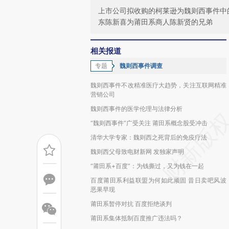
上市公司拟收购的柯莱逊为魏则西事件中
东陈新喜为莆田系商人陈新贤的兄弟
相关报道
专题
魏则西事件调查
魏则西事件不改精准医疗大趋势，关注互联网精准
营销公司
魏则西事件的医学伦理与法律分析
“魏则西事件”广受关注 莆田系概念股受冲击
清华大学专家：魏则西之死背后的免疫疗法
魏则西父母致电财新网 发独家声明
“莆田系+百度”：为钱撕过，又为钱在一起
百度莆田系利益联盟为何如此顽固 昔日卖吧风波
恶果早现
莆田系暂停对抗 百度拒绝谈判
莆田系集体抵制百度推广违法吗？