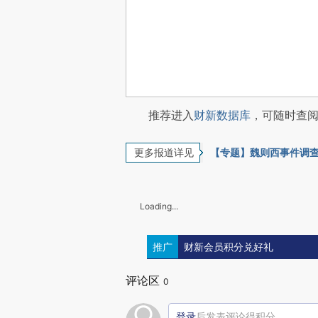
推荐进入
财新数据库
，可随时查
更多报道详见
【专题】魏则西事件调
Loading...
推广
财新会员积分兑好礼
评论区
0
登录
后发表评论得积分