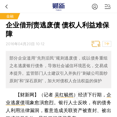
金融
企业借刑责逃废债 债权人利益难保
障
2016年04月20日 10:12
T中
部分企业滥用“先刑后民”规则逃废债，或以债务重组
之名逃废银行债务，导致社会诚信环境恶化，交易成
本提升。监管部门人士建议引入并执行“刺破公司面纱
原则”和“深石原则”，加大对债权人合法权益的保护
【财新网】（记者
吴红毓然
）
经济下行期，
企
业逃废债
现象愈演愈烈。银行人士反映，有的债务
人利用法律漏洞，蓄意造成关联资产被查封、被出