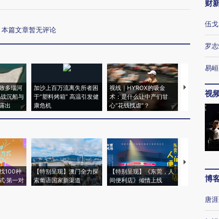
财
伍戈
本篇文章暂无评论
罗志
易峘
致多瑙河
加沙上百万流离失所者困
视线｜HYROX的吸金
马航飞行员
视
二战沉船与
于“塑料烤箱” 高温引发健
术：是什么让中产们甘
粒摇头丸 尿
露出
康危机
心“花钱找虐”？
毒品
【推广】走
找100种
【特别呈现】澳门全力探
【特别呈现】《东莞，人
会，让数智科
博
式·第一对
索葡语国家新渠道
间便利店》倾情上线
业
唐涯