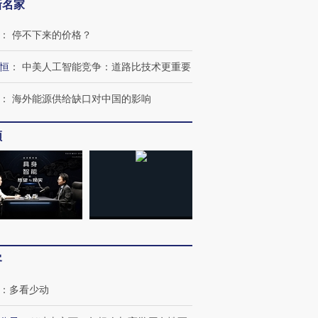
新名家
：
停不下来的价格？
恒
：
中美人工智能竞争：道路比技术更重要
：
海外能源供给缺口对中国的影响
跨国走私7万
视线｜被称为“蟑螂”的印
视线｜“入侵”还是“人道危
频
检体内含3种
度Z世代 用街头抗争将教
机”？难民潮撕裂西班牙
秘鲁纳斯
育部长拱下台
飞地休达
13人遇难
进第四届链博
【商旅对话】华住集团
技“链”接产
【特别呈现】寻找100种
CFO：不靠规模取胜，华
【特别呈
客
有意思的生活方式·第三对
住三大增长引擎是什么？
有意思的
：
多看少动