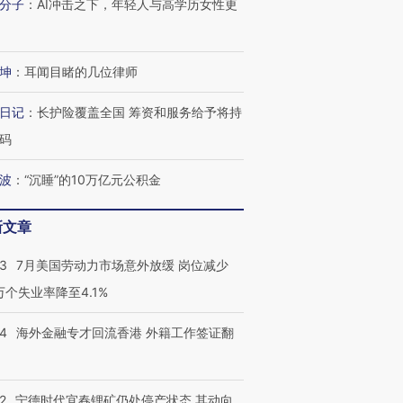
分子
：
AI冲击之下，年轻人与高学历女性更
坤
：
耳闻目睹的几位律师
日记
：
长护险覆盖全国 筹资和服务给予将持
码
波
：
“沉睡”的10万亿元公积金
新文章
43
7月美国劳动力市场意外放缓 岗位减少
3万个失业率降至4.1%
14
海外金融专才回流香港 外籍工作签证翻
2
宁德时代宜春锂矿仍处停产状态 其动向