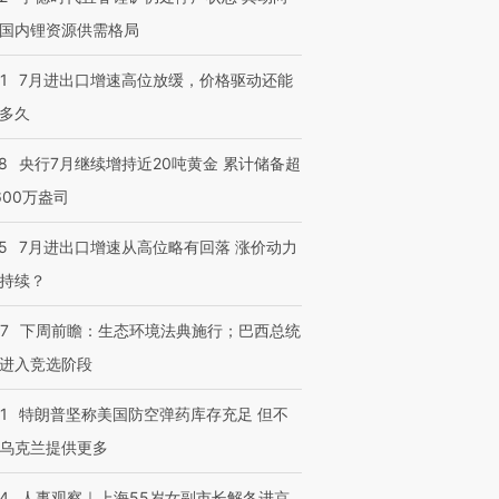
国内锂资源供需格局
1
7月进出口增速高位放缓，价格驱动还能
多久
8
央行7月继续增持近20吨黄金 累计储备超
600万盎司
5
7月进出口增速从高位略有回落 涨价动力
持续？
07
下周前瞻：生态环境法典施行；巴西总统
进入竞选阶段
1
特朗普坚称美国防空弹药库存充足 但不
乌克兰提供更多
24
人事观察｜上海55岁女副市长解冬进京