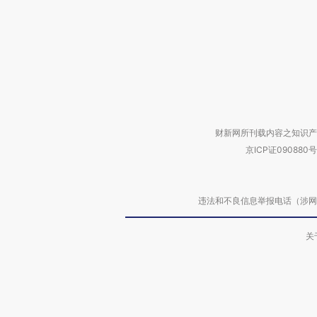
财新网所刊载内容之知识产
京ICP证090880号
违法和不良信息举报电话（涉网络暴力有
关