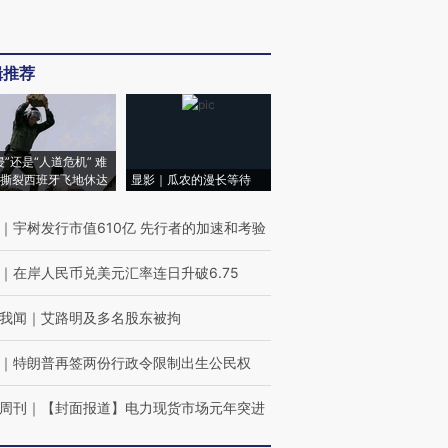
辑推荐
侵”还是“人道危机” 难
撕裂西班牙飞地休达
显影｜瓜农的漫长等待
｜
宇树发行市值610亿 先行者的加速和考验
｜
在岸人民币兑美元汇率连日升破6.75
我闻
｜
艾路明及多名股东被拘
｜
特朗普再签两份行政令限制出生公民权
周刊
｜
【封面报道】电力现货市场元年突进