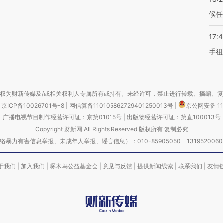
候任
17:
手祖
权为财新传媒及/或相关权利人专属所有或持有。未经许可，禁止进行转载、摘编、
京ICP备10026701号-8
|
网信算备110105862729401250013号
|
京公网安备 11
广播电视节目制作经营许可证：京第01015号
|
出版物经营许可证：第直100013号
Copyright 财新网 All Rights Reserved 版权所有 复制必究
害信息举报、未成年人举报、谣言信息）：010-85905050 13195200605 举报邮
于我们
|
加入我们
|
啄木鸟公益基金会
|
意见与反馈
|
提供新闻线索
|
联系我们
|
友情