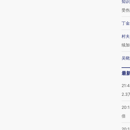
知识
受伤
丁金
村夫
续加
吴晓
最
21:
2.
20:
倍
20:1