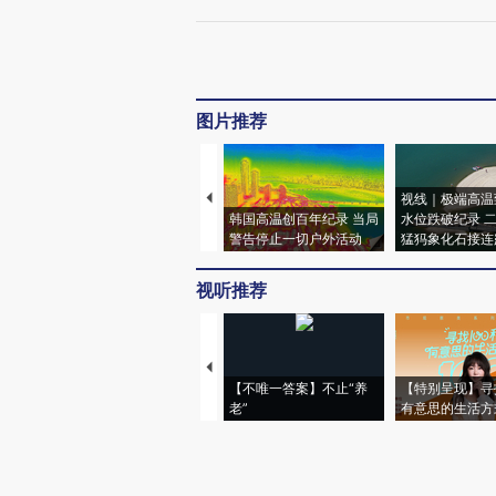
图片推荐
视线｜极端高温
韩国高温创百年纪录 当局
水位跌破纪录 
警告停止一切户外活动
猛犸象化石接连
视听推荐
【不唯一答案】不止“养
【特别呈现】寻
老”
有意思的生活方