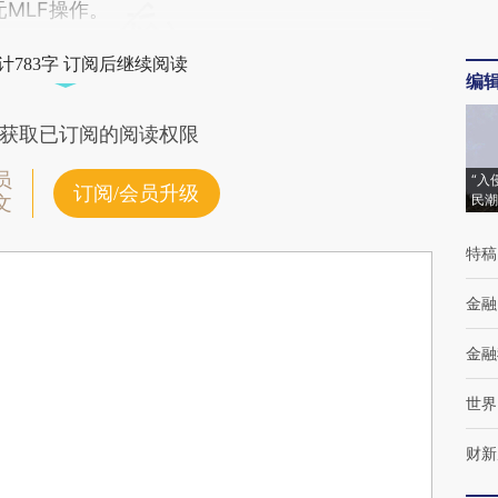
元MLF操作。
计783字 订阅后继续阅读
编
获取已订阅的阅读权限
员
“入
订阅/会员升级
民潮
文
特稿
金融
金融
世界
财新