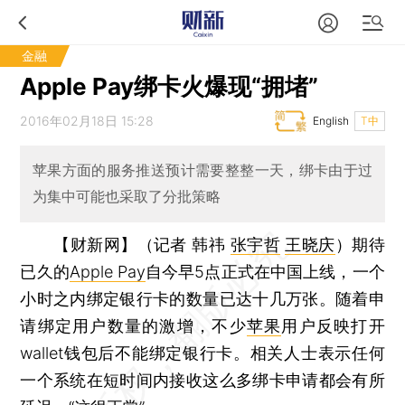
金融
Apple Pay绑卡火爆现“拥堵”
2016年02月18日 15:28
English
T中
苹果方面的服务推送预计需要整整一天，绑卡由于过
为集中可能也采取了分批策略
【财新网】（记者 韩祎
张宇哲
王晓庆
）
期待
已久的
Apple Pay
自今早5点正式在中国上线，一个
小时之内绑定银行卡的数量已达十几万张。随着申
请绑定用户数量的激增，不少
苹果
用户反映打开
wallet钱包后不能绑定银行卡。相关人士表示任何
一个系统在短时间内接收这么多绑卡申请都会有所