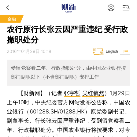
金融
农行原行长张云因严重违纪 受行政
撤职处分
2016年01月29日 10:18
English
T中
受留党察看二年、行政撤职处分，由中国农业银行按
部门副职以下（不含部门副职）安排工作
【财新网】（记者
张宇哲
吴红毓然
）
1月29日
上午10时，中央纪委官方网站发布公告称，中国农
业银行（
601288.SH
/
01288.HK
）原党委副书记、
副董事长、行长
张云
因严重违纪，受到留党察看二
年、行政
撤职
处分。中国农业银行将按要求，对今