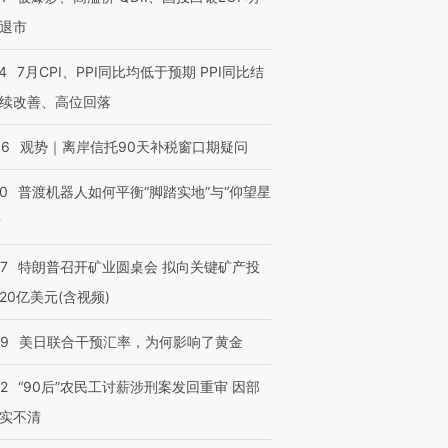
退市
4
7月CPI、PPI同比均低于预期 PPI同比结
续改善、高位回落
46
观势｜离岸信托90天补税窗口期疑问
00
普渡机器人如何平衡“脚踏实地”与“仰望星
？
57
特朗普召开矿业圆桌会 拟向关键矿产投
20亿美元(含视频)
09
美日联合干预汇率，为何影响了黄金
32
“90后”农民工讨薪涉刑案发回重审 因部
实不清