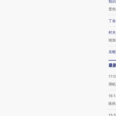
知识
受伤
丁金
村夫
续加
吴晓
最
17:
用机
16:1
医药
15:5