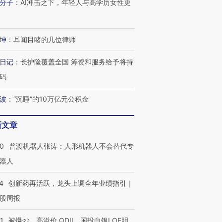
分子
：
AI冲击之下，年轻人与高学历女性更
坤
：
耳闻目睹的几位律师
日记
：
长护险覆盖全国 筹资和服务给予将持
码
波
：
“沉睡”的10万亿元公积金
新文章
00
普渡机器人张涛：人形机器人不会替代专
器人
4
创新药再活跃，龙头上调全年业绩指引｜
股周报
1
被爆炒、高溢价 QDII、国投白银LOF明