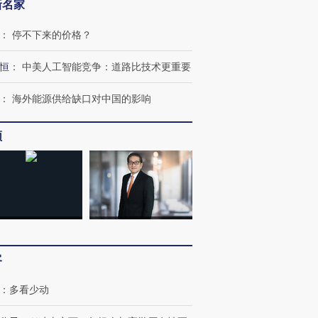
新名家
：
停不下来的价格？
恒
：
中美人工智能竞争：道路比技术更重要
：
海外能源供给缺口对中国的影响
频
”还是“人道危
湖北宜昌局部短时降雨
哈尔滨遭遇短时极端强降
撕裂西班牙
128毫米 紧急转移近
雨 3小时累计雨量超80毫
秘鲁纳斯
4000人
米
13人遇难
客
进第四届链博
【商旅对话】华住集团
技“链”接产
【特别呈现】寻找100种
CFO：不靠规模取胜，华
【特别呈
有意思的生活方式·第三对
住三大增长引擎是什么？
有意思的
：
多看少动