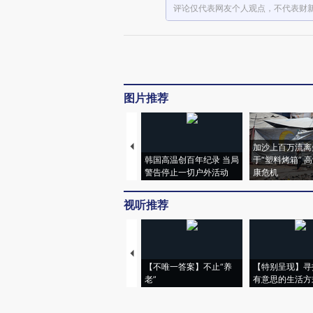
评论仅代表网友个人观点，不代表财
图片推荐
加沙上百万流离
韩国高温创百年纪录 当局
于“塑料烤箱” 
警告停止一切户外活动
康危机
视听推荐
【不唯一答案】不止“养
【特别呈现】寻
老”
有意思的生活方