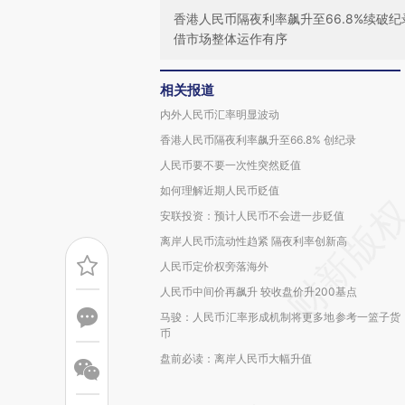
香港人民币隔夜利率飙升至66.8%续破
借市场整体运作有序
相关报道
内外人民币汇率明显波动
香港人民币隔夜利率飙升至66.8% 创纪录
人民币要不要一次性突然贬值
如何理解近期人民币贬值
安联投资：预计人民币不会进一步贬值
离岸人民币流动性趋紧 隔夜利率创新高
人民币定价权旁落海外
人民币中间价再飙升 较收盘价升200基点
马骏：人民币汇率形成机制将更多地参考一篮子货
币
盘前必读：离岸人民币大幅升值