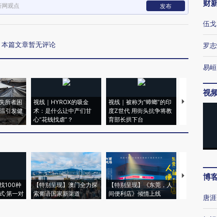
财
新网观点
发布
伍戈
本篇文章暂无评论
罗志
易峘
视
失所者困
视线｜HYROX的吸金
视线｜被称为“蟑螂”的印
视线｜“入侵
高温引发健
术：是什么让中产们甘
度Z世代 用街头抗争将教
机”？难民潮
心“花钱找虐”？
育部长拱下台
飞地休达
博
【推广】走
找100种
【特别呈现】澳门全力探
【特别呈现】《东莞，人
会，让数智科
式·第一对
索葡语国家新渠道
间便利店》倾情上线
业
唐涯