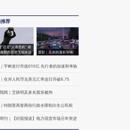
辑推荐
侵”还是“人道危机” 难
撕裂西班牙飞地休达
显影｜瓜农的漫长等待
｜
宇树发行市值610亿 先行者的加速和考验
｜
在岸人民币兑美元汇率连日升破6.75
我闻
｜
艾路明及多名股东被拘
｜
特朗普再签两份行政令限制出生公民权
周刊
｜
【封面报道】电力现货市场元年突进