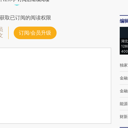
获取已订阅的阅读权限
编
员
订阅/会员升级
文
湖北
12
40
独家
金融
金融
能源
财新