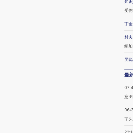
知识
受伤
丁金
村夫
续加
吴晓
最
07:
意图
06:
字头
22:1