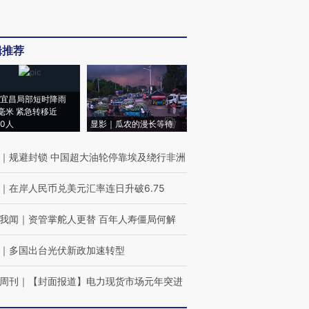
辑推荐
宜昌局部短时降雨
8毫米 紧急转移近
00人
显影｜瓜农的漫长等待
｜
规避封锁 中国超大油轮停靠埃及绕行非洲
｜
在岸人民币兑美元汇率连日升破6.75
我闻
｜
资管掌舵人更替 百年人寿僵局何解
｜
多国出台光伏新政加速转型
周刊
｜
【封面报道】电力现货市场元年突进