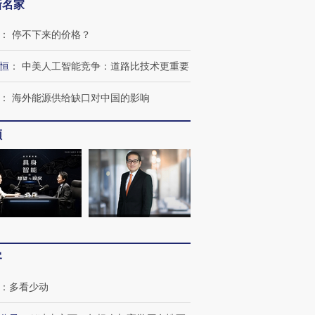
新名家
：
停不下来的价格？
恒
：
中美人工智能竞争：道路比技术更重要
OX的吸金
马航飞行员跨国走私7万
视线｜被称为“蟑螂”的印
：
海外能源供给缺口对中国的影响
让中产们甘
粒摇头丸 尿检体内含3种
度Z世代 用街头抗争将教
秘鲁纳斯
”？
毒品
育部长拱下台
13人遇难
频
进第四届链博
【商旅对话】华住集团
技“链”接产
【特别呈现】寻找100种
CFO：不靠规模取胜，华
【特别呈
有意思的生活方式·第三对
住三大增长引擎是什么？
有意思的
客
：
多看少动