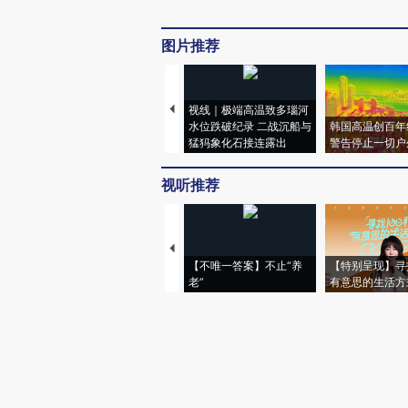
图片推荐
视线｜极端高温致多瑙河
水位跌破纪录 二战沉船与
韩国高温创百年
猛犸象化石接连露出
警告停止一切户
视听推荐
【不唯一答案】不止“养
【特别呈现】寻
老”
有意思的生活方