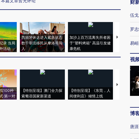
本篇文章暂无评论
财
伍戈
罗志
西班牙休达进入紧急状态
加沙上百万流离失所者困
视线｜HYR
易峘
纪录 当局
数千非法移民从摩洛哥闯
于“塑料烤箱” 高温引发健
术：是什么
外活动
入
康危机
心“花钱找虐
视
【推广】走
找100种
【特别呈现】澳门全力探
【特别呈现】《东莞，人
会，让数智科
式·第一对
索葡语国家新渠道
间便利店》倾情上线
业
博
唐涯