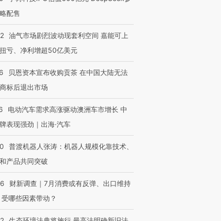
略配售
22
油气市场剧烈波动现套利空间 嘉能可上
扭亏、净利增超50亿美元
6
贝恩资本宣布收购贡茶 在中国大陆无法
商标后退出市场
6
电动汽车需求高涨驱动澳洲车市增长 中
牌表现强劲｜出海·汽车
00
普渡机器人张涛：机器人规模化靠技术、
和产品共同突破
56
财新调查｜7月消费或有反弹、出口维持
 受哪些因素带动？
42
生态环境法典将施行 最高法明确新旧法