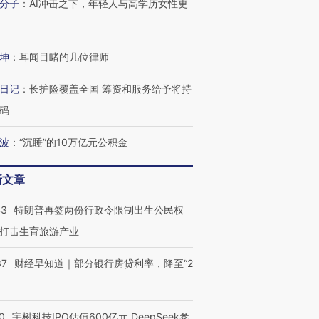
分子
：
AI冲击之下，年轻人与高学历女性更
坤
：
耳闻目睹的几位律师
日记
：
长护险覆盖全国 筹资和服务给予将持
码
波
：
“沉睡”的10万亿元公积金
新文章
43
特朗普再签两份行政令限制出生公民权
打击生育旅游产业
37
财经早知道｜部分银行房贷利率，降至“2
0
宇树科技IPO估值600亿元 DeepSeek参