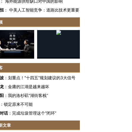
：
海外能源供给缺口对中国的影响
恒
：
中美人工智能竞争：道路比技术更重要
频
客
波
：
划重点！“十四五”规划建议的3大信号
龙
：
金庸的江湖是越来越坏
阳
：
我的洛杉矶“湖街客栈”
：
锁定原来不可能
对话
：
完成垃圾管理这个“闭环”
新文章