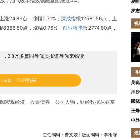
放，油气改革指数领跑盘面涨近4%。
易峘
罗志
，上涨24.86点，涨幅0.71%；
深成指
报12581.56点，上
视
报8386.50点，涨幅0.76%；
创业板指
报2774.60点，
，2.8万多篇同等优质报道等你来畅读
博
1
立即购买
元/篇
吴晓
押沙
顾晓
阅宏观经济、股票债券、公司人物，财经数据尽在掌
王烁
中外
最
责任编辑：曹文姣 | 版面编辑：李绘馨