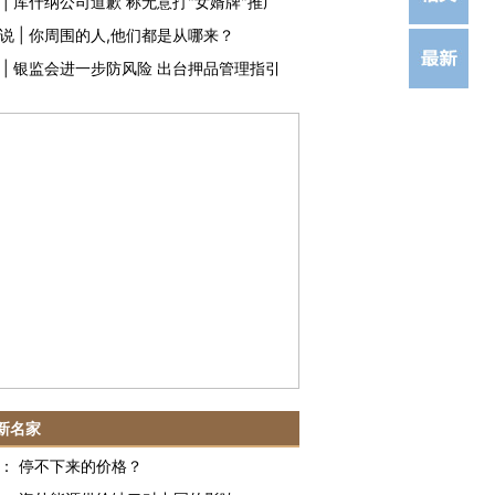
|
库什纳公司道歉 称无意打"女婿牌"推广
说
|
你周围的人,他们都是从哪来？
|
银监会进一步防风险 出台押品管理指引
新名家
：
停不下来的价格？