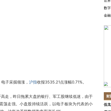
世界
数字
金融
，电子采掘领涨，
沪指
收报3535.21点涨幅0.71%。
开高走，昨日拖累大盘的银行、军工股继续低迷，由于
财
上方震荡走强。小盘股持续活跃，以电子板块为代表的小
伍戈