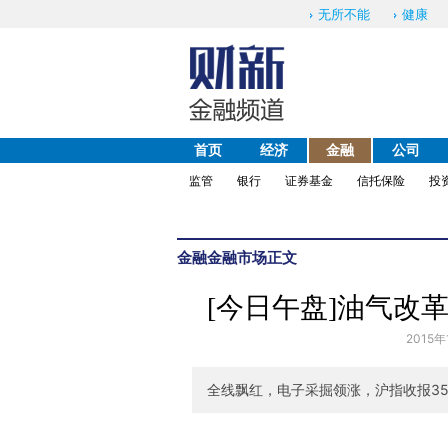
无所不能
健康
首页
经济
金融
公司
监管
银行
证券基金
信托保险
投
金融
金融市场
正文
[今日午盘]油气改革
2015年
全线飘红，电子采掘领涨，沪指收报3535