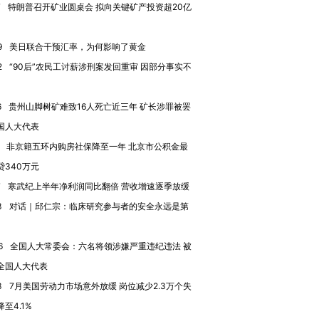
7
特朗普召开矿业圆桌会 拟向关键矿产投资超20亿
9
美日联合干预汇率，为何影响了黄金
2
“90后”农民工讨薪涉刑案发回重审 因部分事实不
6
贵州山脚树矿难致16人死亡近三年 矿长涉罪被罢
国人大代表
非京籍五环内购房社保降至一年 北京市公积金最
贷340万元
7
寒武纪上半年净利润同比翻倍 营收增速逐季放缓
跨国走私7万
视线｜被称为“蟑螂”的印
视线｜“入侵”还是“人道危
检体内含3种
度Z世代 用街头抗争将教
机”？难民潮撕裂西班牙
秘鲁纳斯
3
对话｜邱仁宗：临床研究参与者的安全永远是第
育部长拱下台
飞地休达
13人遇难
6
全国人大常委会：六名将领涉嫌严重违纪违法 被
全国人大代表
3
7月美国劳动力市场意外放缓 岗位减少2.3万个失
进第四届链博
【商旅对话】华住集团
至4.1%
技“链”接产
【特别呈现】寻找100种
CFO：不靠规模取胜，华
【特别呈