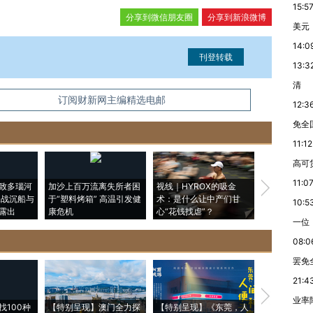
15:5
分享到微信朋友圈
分享到新浪微博
美元
14:0
13:3
清
信息。经确认即可刊登转载。
订阅财新网主编精选电邮
12:3
免全
11:12
高可
11:0
致多瑙河
加沙上百万流离失所者困
视线｜HYROX的吸金
马航飞行员
二战沉船与
于“塑料烤箱” 高温引发健
术：是什么让中产们甘
粒摇头丸 尿
10:5
露出
康危机
心“花钱找虐”？
毒品
一位
08:0
罢免
21:4
【推广】走
业率降
找100种
【特别呈现】澳门全力探
【特别呈现】《东莞，人
会，让数智科