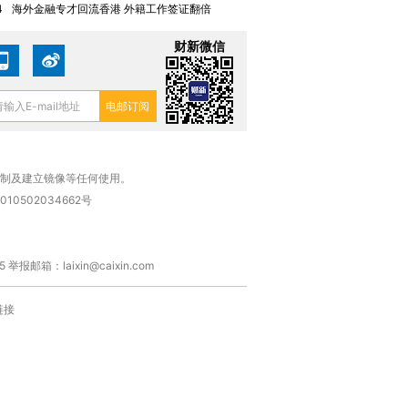
4
海外金融专才回流香港 外籍工作签证翻倍
有意思的生活方式·第三对
住三大增长引擎是什么？
有意思的
财新微信
复制及建立镜像等任何使用。
010502034662号
箱：laixin@caixin.com
链接