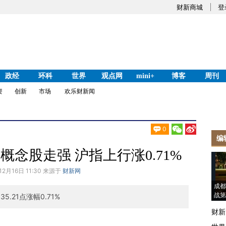
财新商城
登
政经
环科
世界
观点网
mini+
博客
周刊
资
创新
市场
欢乐财新闻
0
编
概念股走强 沪指上行涨0.71%
12月16日 11:30 来源于
财新网
成都
战第
.21点涨幅0.71%
财新