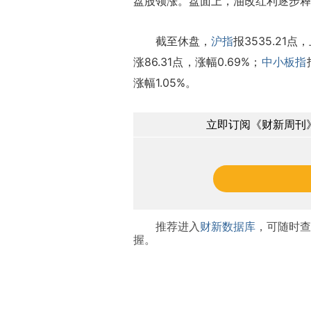
盘股领涨。盘面上，油改红利逐步释
截至休盘，
沪指
报3535.21点
涨86.31点，涨幅0.69%；
中小板指
涨幅1.05%。
立即订阅《财新周刊》
推荐进入
财新数据库
，可随时查
握。