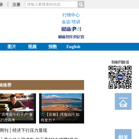
录
注册
行情中心
会议/培训
图片
视频
指数
English
辑推荐
订阅
电邮
“高考最牛钉子户”备
【音频】洱海治污 如
21次高考
何发力？
周刊
|
经济下行压力显现