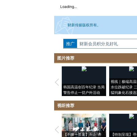
Loading...
财新传媒版权所有。
推广
如需刊登转载请点击右侧按钮，提交相关
财新会员积分兑好礼
图片推荐
视线｜极端高温
韩国高温创百年纪录 当局
水位跌破纪录 
警告停止一切户外活动
猛犸象化石接连
视听推荐
【不唯一答案】不止“养
【特别呈现】寻