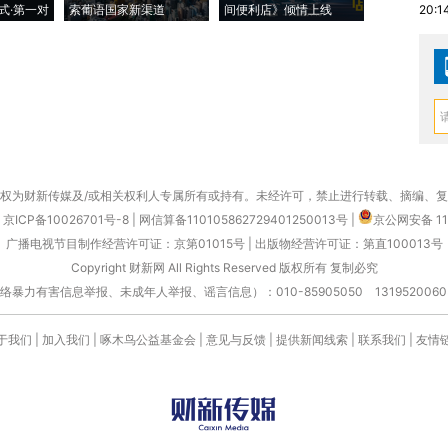
式·第一对
索葡语国家新渠道
间便利店》倾情上线
业
20:1
权为财新传媒及/或相关权利人专属所有或持有。未经许可，禁止进行转载、摘编、
京ICP备10026701号-8
|
网信算备110105862729401250013号
|
京公网安备 11
广播电视节目制作经营许可证：京第01015号
|
出版物经营许可证：第直100013号
Copyright 财新网 All Rights Reserved 版权所有 复制必究
害信息举报、未成年人举报、谣言信息）：010-85905050 13195200605 举报邮
于我们
|
加入我们
|
啄木鸟公益基金会
|
意见与反馈
|
提供新闻线索
|
联系我们
|
友情