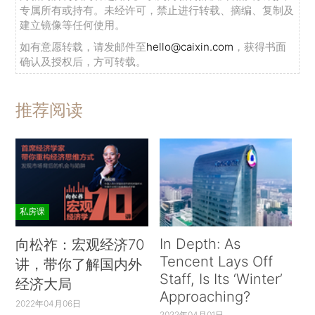
专属所有或持有。未经许可，禁止进行转载、摘编、复制及
建立镜像等任何使用。
如有意愿转载，请发邮件至
hello@caixin.com
，获得书面
确认及授权后，方可转载。
推荐阅读
私房课
In Depth: As
向松祚：宏观经济70
Tencent Lays Off
讲，带你了解国内外
Staff, Is Its ‘Winter’
经济大局
Approaching?
2022年04月06日
2022年04月01日