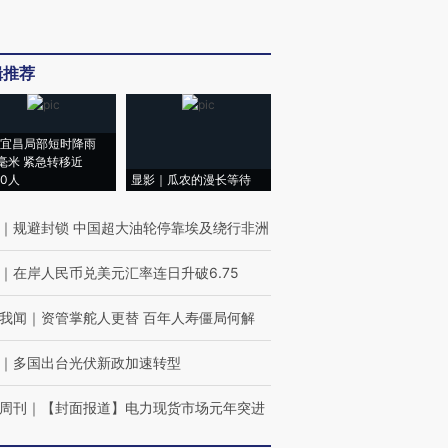
辑推荐
宜昌局部短时降雨
8毫米 紧急转移近
00人
显影｜瓜农的漫长等待
｜
规避封锁 中国超大油轮停靠埃及绕行非洲
｜
在岸人民币兑美元汇率连日升破6.75
我闻
｜
资管掌舵人更替 百年人寿僵局何解
｜
多国出台光伏新政加速转型
周刊
｜
【封面报道】电力现货市场元年突进