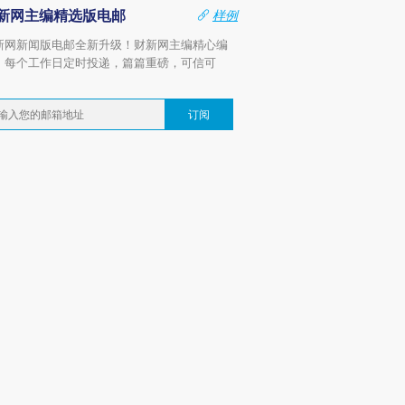
新网主编精选版电邮
样例
新网新闻版电邮全新升级！财新网主编精心编
，每个工作日定时投递，篇篇重磅，可信可
。
订阅