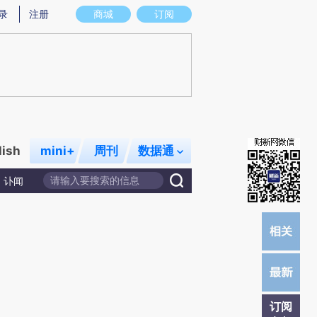
录
注册
商城
订阅
lish
mini+
周刊
数据通
讣闻
订阅