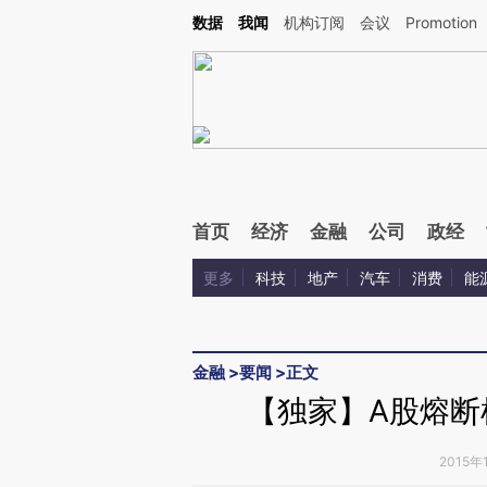
数据
我闻
机构订阅
会议
Promotion
首页
经济
金融
公司
政经
更多
科技
地产
汽车
消费
能
金融
>
要闻
>
正文
【独家】A股熔断
2015年