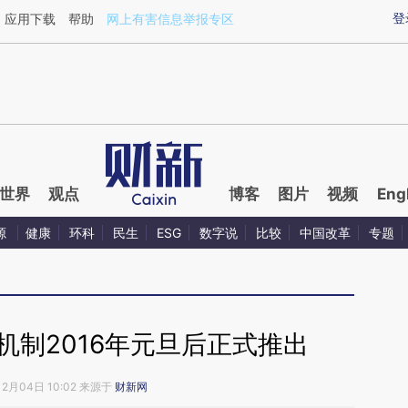
登
应用下载
帮助
网上有害信息举报专区
世界
观点
博客
图片
视频
Eng
源
健康
环科
民生
ESG
数字说
比较
中国改革
专题
机制2016年元旦后正式推出
12月04日 10:02 来源于
财新网