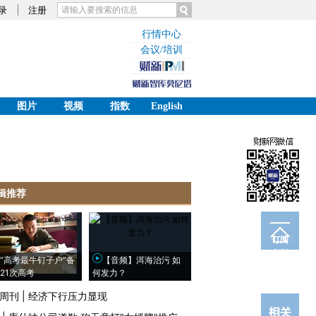
录
注册
行情中心
会议/培训
图片
视频
指数
English
辑推荐
订阅
电邮
“高考最牛钉子户”备
【音频】洱海治污 如
21次高考
何发力？
周刊
|
经济下行压力显现