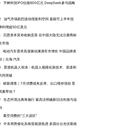
0
宇树科技IPO估值600亿元 DeepSeek参与战略
2
油气市场剧烈波动现套利空间 嘉能可上半年扭
净利增超50亿美元
6
贝恩资本宣布收购贡茶 在中国大陆无法注册商标
出市场
电动汽车需求高涨驱动澳洲车市增长 中国品牌表
劲｜出海·汽车
0
普渡机器人张涛：机器人规模化靠技术、渠道和
共同突破
6
财新调查｜7月消费或有反弹、出口维持强劲 受
因素带动？
OX的吸金
马航飞行员跨国走私7万
视线｜被称为“蟑螂”的印
让中产们甘
粒摇头丸 尿检体内含3种
度Z世代 用街头抗争将教
秘鲁纳斯
2
生态环境法典将施行 最高法明确新旧法衔接与追
”？
毒品
育部长拱下台
13人遇难
则
0
看空消费的“三大误区”
9
中东局势催化东南亚能源焦虑 多国出台光伏新政