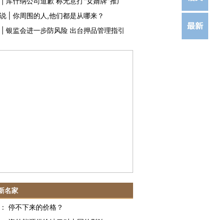
|
库什纳公司道歉 称无意打"女婿牌"推广
说
|
你周围的人,他们都是从哪来？
|
银监会进一步防风险 出台押品管理指引
新名家
：
停不下来的价格？