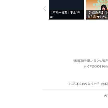
【不唯一答案】不止“养
【特别呈现】寻
老”
有意思的生活方
财新网所刊载内容之知识产
京ICP证090880号
违法和不良信息举报电话（涉网络暴力有
关