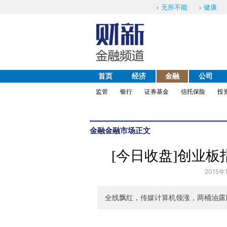
无所不能
健康
首页
经济
金融
公司
监管
银行
证券基金
信托保险
投
金融
金融市场
正文
[今日收盘]创业板
2015年
全线飘红，传媒计算机领涨，两桶油露脸，