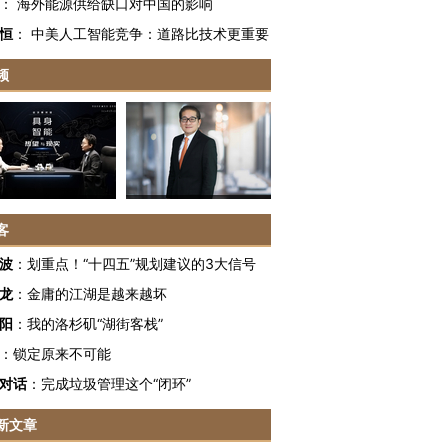
：
海外能源供给缺口对中国的影响
恒
：
中美人工智能竞争：道路比技术更重要
频
客
波
：
划重点！“十四五”规划建议的3大信号
龙
：
金庸的江湖是越来越坏
阳
：
我的洛杉矶“湖街客栈”
：
锁定原来不可能
对话
：
完成垃圾管理这个“闭环”
新文章