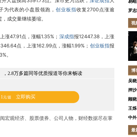
大盘摸高3591.73点。深市更为活跃，
深证成指
大
易峘
电子为代表的小盘股领跑，
创业板指
收复2700点涨逾
罗志
过，成交量继续萎缩。
视
，上涨47.91点，涨幅1.35%；
深成指
报12447.38，上涨
346.64点，上涨162.99点，涨幅1.99%；
创业板指
报
63%。
博
，2.8万多篇同等优质报道等你来畅读
吴晓
押沙
1
立即购买
元/篇
顾晓
王烁
中外
阅宏观经济、股票债券、公司人物，财经数据尽在掌
最