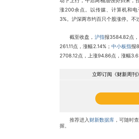
动下上行，午后两桶油强势归来，拉升
涨200余点。以传媒、计算机和
3%。沪深两市约百只个股涨停。不
截至收盘，
沪指
报3584.82点
261.11点，涨幅2.14%；
中小板指
报8
2708.12点，上涨94.86点，涨幅3.
立即订阅《财新周刊》
推荐进入
财新数据库
，可随时查
握。