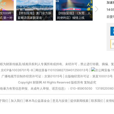
加速
【推广】走
14:0
找100种
【特别呈现】澳门全力探
【特别呈现】《东莞，人
会，让数智科
日货
式·第一对
索葡语国家新渠道
间便利店》倾情上线
业
权为财新传媒及/或相关权利人专属所有或持有。未经许可，禁止进行转载、摘编、
京ICP备10026701号-8
|
网信算备110105862729401250013号
|
京公网安备 11
广播电视节目制作经营许可证：京第01015号
|
出版物经营许可证：第直100013号
Copyright 财新网 All Rights Reserved 版权所有 复制必究
害信息举报、未成年人举报、谣言信息）：010-85905050 13195200605 举报邮
于我们
|
加入我们
|
啄木鸟公益基金会
|
意见与反馈
|
提供新闻线索
|
联系我们
|
友情