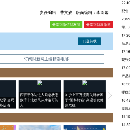
22:1
配售
责任编辑：曹文姣 | 版面编辑：李绘馨
20:2
分享到微信朋友圈
分享到新浪微博
亏、
17:2
后退
17:16
信息。经确认即可刊登转载。
订阅财新网主编精选电邮
现强
17:0
产品
16:5
哪些
西班牙休达进入紧急状态
加沙上百万流离失所者困
视线｜HYR
纪录 当局
数千非法移民从摩洛哥闯
于“塑料烤箱” 高温引发健
术：是什么
16:4
外活动
入
康危机
心“花钱找虐
责规
15:1
14:5