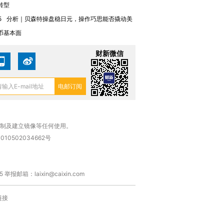
转型
进第四届链博
【商旅对话】华住集团
5
分析｜贝森特操盘稳日元，操作巧思能否撬动美
技“链”接产
【特别呈现】寻找100种
CFO：不靠规模取胜，华
【特别呈
币基本面
有意思的生活方式·第三对
住三大增长引擎是什么？
有意思的
财新微信
复制及建立镜像等任何使用。
010502034662号
箱：laixin@caixin.com
链接