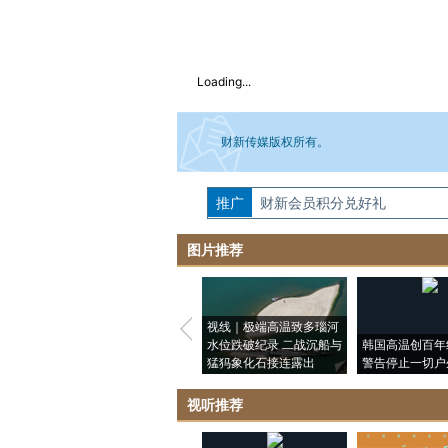
Loading...
财新传媒版权所有。
推广
如需刊登转载请点击右侧按钮，提交相关
财新会员积分兑好礼
图片推荐
视线｜极端高温致多瑙河
水位跌破纪录 二战沉船与
韩国高温创百年
猛犸象化石接连露出
警告停止一切户
视听推荐