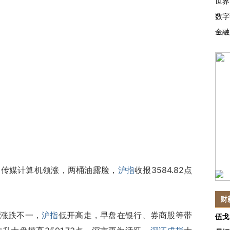
世界
数字
金融
，传媒计算机领涨，两桶油露脸，
沪指
收报3584.82点
财
涨跌不一，
沪指
低开高走，早盘在银行、券商股等带
伍戈