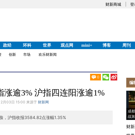
财新商城
登
政经
环科
世界
观点网
mini+
博客
周刊
资
创新
市场
欢乐财新闻
0
编
指涨逾3% 沪指四连阳涨逾1%
12月03日 15:00 来源于
财新网
成都
战第
沪指收报3584.82点涨幅1.35%
财新