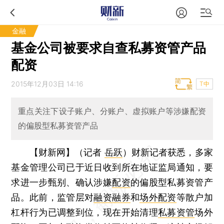
金融
基金公司被要求自查私募资管产品
配资
2015年12月03日 14:16
T中
重点关注下设子账户、分账户、虚拟账户等涉嫌配资
的偏股型私募资管产品
【财新网】（记者
岳跃
）
财新记者获悉，多家
基金管理公司已于近日收到所在地证监局通知，要
求进一步甄别、确认涉嫌
配资
的偏股型私募资管产
品。此前，监管层对
融资融券
和
场外配资
等散户加
杠杆行为已调整到位，现在开始清理
私募资管
场外