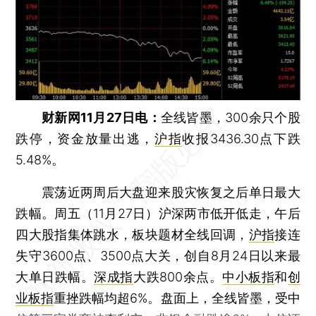
财新网11月27日电：
全线皆墨，300余只个股
跌停，资金放量出逃，
沪指
收报3436.30点下跌
5.48%。
震荡近两周后大盘迎来股灾恢复之后单日最大
跌幅。周五（11月27日）沪深两市低开低走，午后
四大股指集体跳水，板块题材全线回调，
沪指
接连
失守3600点、3500点大关，创自8月24日以来最
大单日跌幅。
深成指
大跌800余点。
中小板指
和
创
业板指
重挫跌幅均超6%。盘面上，全线皆墨，受中