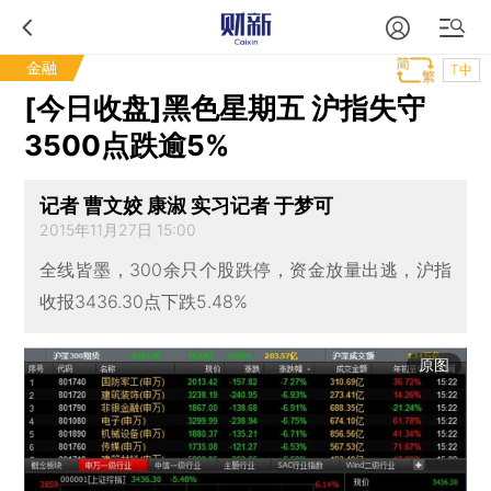
金融
T中
[今日收盘]黑色星期五 沪指失守
3500点跌逾5%
记者 曹文姣 康淑 实习记者 于梦可
2015年11月27日 15:00
全线皆墨，300余只个股跌停，资金放量出逃，沪指
收报3436.30点下跌5.48%
原图