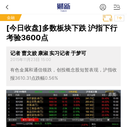
金融
T中
[今日收盘]多数板块下跌 沪指下行
考验3600点
记者 曹文姣 康淑 实习记者 于梦可
2015年11月23日 15:00
有色金属和通信领跌，创投概念股短暂表现，沪指收
报3610.31点跌幅0.56%
原图