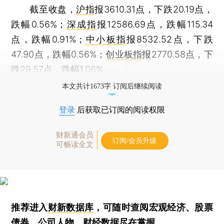
截至收盘，
沪指
报3610.31点，下跌20.19点，
跌幅0.56%；
深成指
报12586.69点，跌幅115.34
点，跌幅0.91%；
中小板指
报8532.52点，下跌
47.90点，跌幅0.56%；
创业板指
报2770.58点，下
跌29.57点，跌幅1.06%。
本文共计1673字 订阅后继续阅读
登录
后获取已订阅的阅读权限
财新通会员
订阅/会员升级
可畅读全文
推荐进入
财新数据库
，可随时查阅宏观经济、股票
债券、公司人物，财经数据尽在掌握。