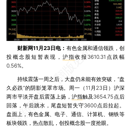
财新网11月23日电：
有色金属和通信领跌，创
投概念股短暂表现，
沪指
收报3610.31点跌幅
0.56%。
持续震荡一周之后，大盘仍未能有效突破，“盘
久必跌”的阴影笼罩市场。周一（11月23日）沪深
两市平淡开盘后震荡上扬，
沪指
触及3654.75点后
回落，午后跳水，尾盘短暂失守3600点后拉起。
盘面上，有色金属、电子、通信、计算机、钢铁等
板块领跌，热点散乱，创投概念股一度抢眼。