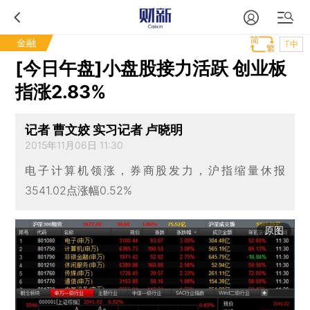
金融
T中
[今日午盘]小盘股接力活跃 创业板
指涨2.83%
记者 曹文姣 实习记者 卢晓明
2015年11月06日 11:30
电子计算机领涨，券商股发力，沪指缩量休报
3541.02点涨幅0.52%
原图