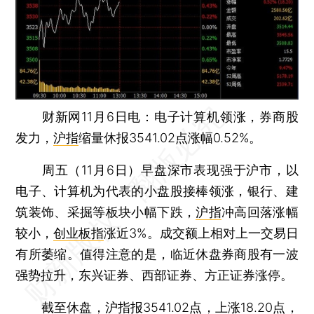
财新网11月6日电：电子计算机领涨，券商股
发力，
沪指
缩量休报3541.02点涨幅0.52%。
周五（11月6日）早盘深市表现强于沪市，以
电子、计算机为代表的小盘股接棒领涨，银行、建
筑装饰、采掘等板块小幅下跌，
沪指
冲高回落涨幅
较小，
创业板指
涨近3%。成交额上相对上一交易日
有所萎缩。值得注意的是，临近休盘券商股有一波
强势拉升，东兴证券、西部证券、方正证券涨停。
截至休盘，
沪指
报3541.02点，上涨18.20点，