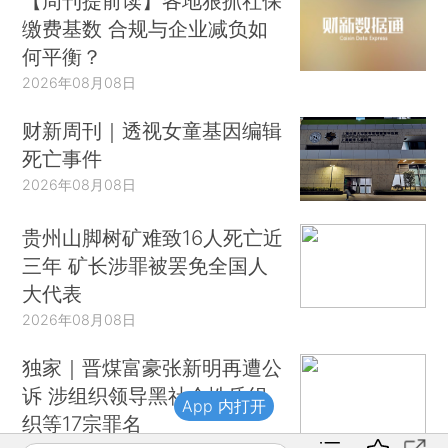
【周刊提前读】各地狠抓社保
缴费基数 合规与企业减负如
何平衡？
2026年08月08日
财新周刊｜透视女童基因编辑
死亡事件
2026年08月08日
贵州山脚树矿难致16人死亡近
三年 矿长涉罪被罢免全国人
大代表
2026年08月08日
独家｜晋煤富豪张新明再遭公
诉 涉组织领导黑社会性质组
App 内打开
织等17宗罪名